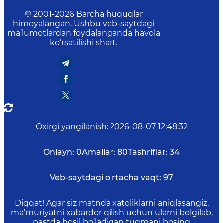
© 2001-
2026
Barcha huquqlar
himoyalangan. Ushbu veb-saytdagi
ma’lumotlardan foydalanganda havola
ko‘rsatilishi shart.
Oxirgi yangilanish
:
2026-08-07 12:48:32
Onlayn:
0
Amallar:
80
Tashriflar:
34
Veb-saytdagi o‘rtacha vaqt:
97
Diqqat! Agar siz matnda xatoliklarni aniqlasangiz,
ma’muriyatni xabardor qilish uchun ularni belgilab,
pastda hosil bo‘ladigan tugmani bosing