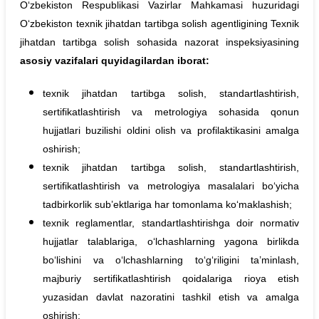
O‘zbekiston Respublikasi Vazirlar Mahkamasi huzuridagi
O‘zbekiston texnik jihatdan tartibga solish agentligining Texnik
jihatdan tartibga solish sohasida nazorat inspeksiyasining
asosiy vazifalari quyidagilardan iborat:
texnik jihatdan tartibga solish, standartlashtirish,
sertifikatlashtirish va metrologiya sohasida qonun
hujjatlari buzilishi oldini olish va profilaktikasini amalga
oshirish;
texnik jihatdan tartibga solish, standartlashtirish,
sertifikatlashtirish va metrologiya masalalari bo‘yicha
tadbirkorlik sub’ektlariga har tomonlama ko‘maklashish;
texnik reglamentlar, standartlashtirishga doir normativ
hujjatlar talablariga, o‘lchashlarning yagona birlikda
bo‘lishini va o‘lchashlarning to‘g‘riligini ta’minlash,
majburiy sertifikatlashtirish qoidalariga rioya etish
yuzasidan davlat nazoratini tashkil etish va amalga
oshirish;