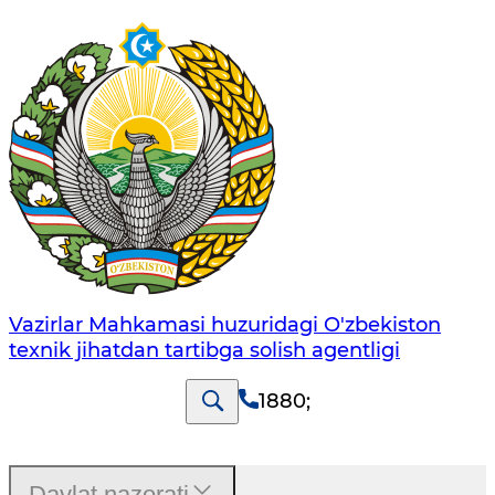
Vazirlar Mahkamasi huzuridagi O'zbekiston
texnik jihatdan tartibga solish agentligi
1880
;
Davlat nazorati