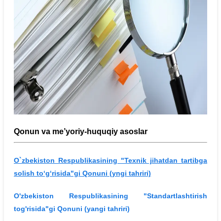
Qonun va me’yoriy-huquqiy asoslar
O`zbekiston Respublikasining "Texnik jihatdan tartibga
solish to‘g‘risida"gi Qonuni (yngi tahriri)
O'zbekiston Respublikasining "Standartlashtirish
tog'risida"gi Qonuni (yangi tahriri)