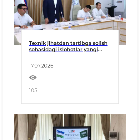
Texnik jihatdan tartibga solish
sohasidagi islohotlar yangi
bosqichga chiqmoqda
17.07.2026
105