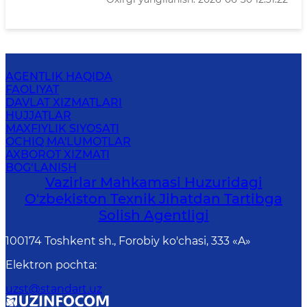
AGENTLIK HAQIDA
FAOLIYAT
DAVLAT XIZMATLARI
HUJJATLAR
MAXFIYLIK SIYOSATI
OCHIQ MA'LUMOTLAR
AXBOROT XIZMATI
BOG‘LANISH
Vazirlar Mahkamasi Huzuridagi
O'zbekiston Texnik Jihatdan Tartibga
Solish Agentligi
100174 Toshkent sh., Forobiy ko'chasi, 333 «A»
Elektron pochta
:
uzst@standart.uz