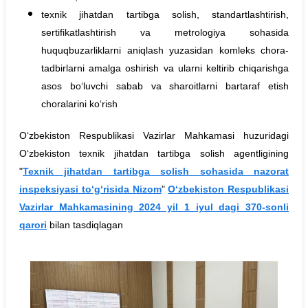
texnik jihatdan tartibga solish, standartlashtirish,
sertifikatlashtirish va metrologiya sohasida
huquqbuzarliklarni aniqlash yuzasidan komleks chora-
tadbirlarni amalga oshirish va ularni keltirib chiqarishga
asos bo‘luvchi sabab va sharoitlarni bartaraf etish
choralarini ko‘rish
O‘zbekiston Respublikasi Vazirlar Mahkamasi huzuridagi
O‘zbekiston texnik jihatdan tartibga solish agentligining
"
Texnik jihatdan tartibga solish sohasida nazorat
inspeksiyasi to‘g‘risida Nizom
"
O‘zbekiston Respublikasi
Vazirlar Mahkamasining 2024 yil 1 iyul dagi 370-sonli
qarori
bilan tasdiqlagan