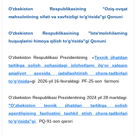
O'zbekiston Respublikasining "Oziq-ovqat
mahsulotining sifati va xavfsizligi to'g'risida"gi Qonuni
O'zbekiston Respublikasining "Iste'molchilarning
huquqlarini himoya qilish to'g'risida"gi Qonuni
Oʻzbekiston Respublikasi Prezidentining «
Texnik jihatdan
tartibga solish sohasidagi islohotlarni ilgʻor xalqaro
amaliyot asosida jadallashtirish chora-tadbirlari
toʻgʻrisida
»gi 2026-yil 16-fevraldagi PF-25-son farmoni
O’zbekiston Respublikasi Prezidentining 2024 yil 28 martdagi
"O’zbekiston texnik jihatdan tartibga solish
agentligining faoliyatini tashkil etish chora-tadbirlari
to‘g‘risida"gi
PQ-91-son qarori