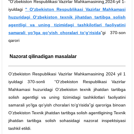
"O‘zbekiston Respublikasi Vazirlar Mahkamasining
2024-yil 1-
iyuldagi
“ O‘zbekiston Respublikasi Vazirlar Mahkamasi
huzuridagi O‘zbekiston texnik jihatdan tartibga solish
agentligi va uning tizimidagi tashkilotlari faoliyatini
samarali yo‘lga qo‘yish choralari to‘g‘risida
”gi 370-son
qarori
Nazorat qilinadigan masalalar
O’zbekiston Respublikasi Vazirlar Mahkamasining 2024 yil 1
iyuldagi 370-sonli “O‘zbekiston Respublikasi Vazirlar
Mahkamasi huzuridagi O‘zbekiston texnik jihatdan tartibga
solish agentligi va uning tizimidagi tashkilotlari faoliyatini
samarali yo‘lga qo‘yish choralari to‘g‘risida”gi qaroriga binoan
O’zbekiston Texnik jihatdan tartibga solish agentligining Texnik
jihatdan tartibga solish sohasidagi nazorat inspektsiyasi
tashkil etildi.