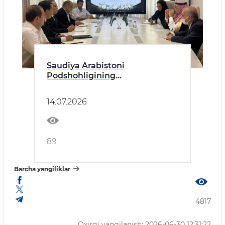
Saudiya Arabistoni
Podshohligining
O‘zbekistondagi elchisi bilan
muzokaralar o‘tkazildi
14.07.2026
89
Barcha yangiliklar
4817
Oxirgi yangilanish: 2026-06-30 12:31:22