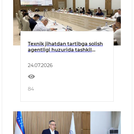
Texnik jihatdan tartibga solish
agentligi huzurida tashkil
etilgan “Texnik jihatdan
tartibga solish sohasida
24.07.2026
tadbirkorlarni qo‘llab-
quvvatlash klubi” doirasida
Bojxona qo‘mitasi va Bojxona
brokerlari uyushmasi bilan
84
hamkorlikda ochiq muloqot
o‘tkazildi.