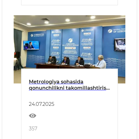
Metrologiya sohasida
qonunchilikni takomillashtirish
bo‘yicha amalga oshirilayotgan
ishlar va xalqaro tajriba
24.07.2025
357