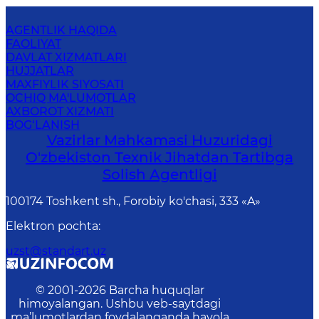
AGENTLIK HAQIDA
FAOLIYAT
DAVLAT XIZMATLARI
HUJJATLAR
MAXFIYLIK SIYOSATI
OCHIQ MA'LUMOTLAR
AXBOROT XIZMATI
BOG‘LANISH
Vazirlar Mahkamasi Huzuridagi
O'zbekiston Texnik Jihatdan Tartibga
Solish Agentligi
100174 Toshkent sh., Forobiy ko'chasi, 333 «A»
Elektron pochta
:
uzst@standart.uz
© 2001-
2026
Barcha huquqlar
himoyalangan. Ushbu veb-saytdagi
ma’lumotlardan foydalanganda havola