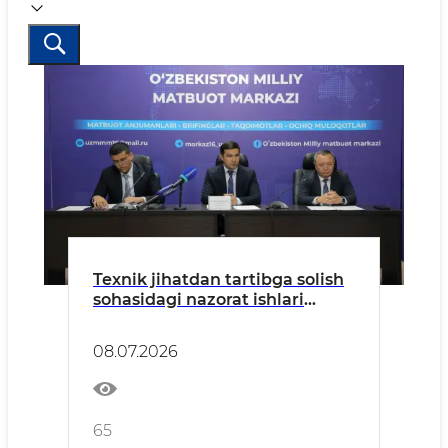
Texnik jihatdan tartibga solish
sohasidagi nazorat ishlari
yuzasidan matbuot anjumani
o‘tkazildi
08.07.2026
65