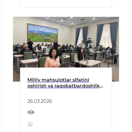
Milliy mahsulotlar sifatini
oshirish va raqobatbardoshlikni
ta’minlash yo‘lida
26.03.2026
32