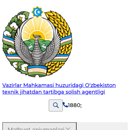
Vazirlar Mahkamasi huzuridagi O'zbekiston
texnik jihatdan tartibga solish agentligi
1880
;
Matbuot anjumanlari