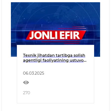
Texnik jihatdan tartibga solish
agentligi faoliyatining ustuvor
yo‘nalishlari: tahlil va natijalar
06.03.2025
270