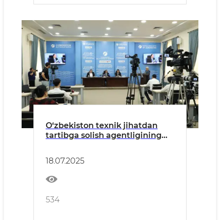
O‘zbekiston texnik jihatdan
tartibga solish agentligining
liftlarning xavfsizligini
ta’minlash borasida amalga
18.07.2025
oshirilayotgan ishlar, qabul
qilinayotgan hujjatlar
534