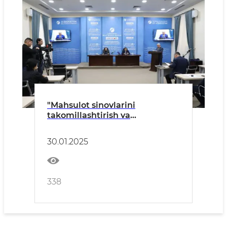
"Mahsulot sinovlarini
takomillashtirish va
laboratoriyalarni
modernizatsiyalashning
30.01.2025
dolzarbligi" mavzusidagi
mazkur matbuot anjumani
338