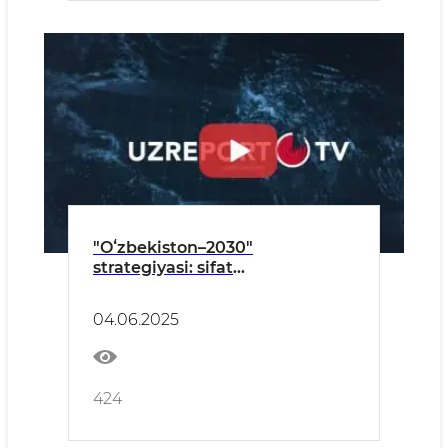
"Oʻzbekiston–2030"
strategiyasi: sifat
infratuzilmasini
takomillashtirishda joriy
04.06.2025
qilinayotgan yangi
akkreditatsiya xizmatlari
424