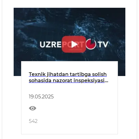
Texnik jihatdan tartibga solish
sohasida nazorat inspeksiyasi
tomonidan amalga
oshirilayotgan amaliy ishlar
19.05.2025
542