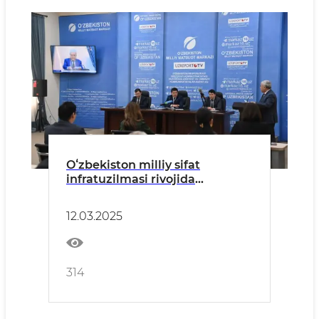
Oʻzbekiston milliy sifat
infratuzilmasi rivojida
Oʻzbekiston milliy metrologiya
institutining oʻrni
12.03.2025
314