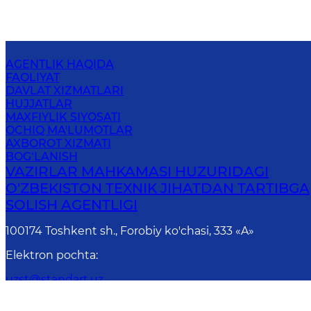
AGENTLIK HAQIDA
FAOLIYAT
DAVLAT XIZMATLARI
HUJJATLAR
MAXFIYLIK SIYOSATI
OCHIQ MA'LUMOTLAR
AXBOROT XIZMATI
BOG‘LANISH
VAZIRLAR MAHKAMASI HUZURIDAGI
O'ZBEKISTON TEXNIK JIHATDAN TARTIBGA
SOLISH AGENTLIGI
100174 Toshkent sh., Forobiy ko'chasi, 333 «A»
Elektron pochta
:
uzst@standart.uz