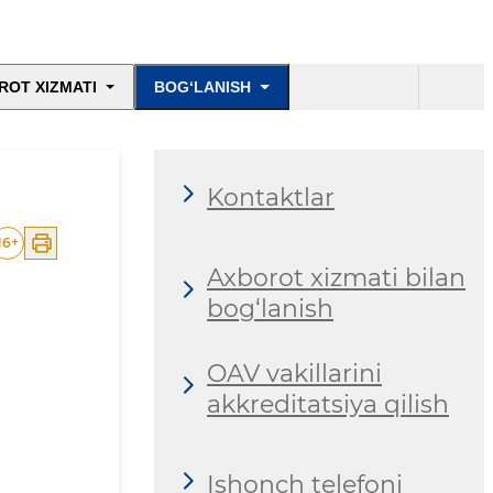
ROT XIZMATI
BOG‘LANISH
Kontaktlar
16
+
Axborot xizmati bilan
bog‘lanish
OAV vakillarini
akkreditatsiya qilish
Ishonch telefoni