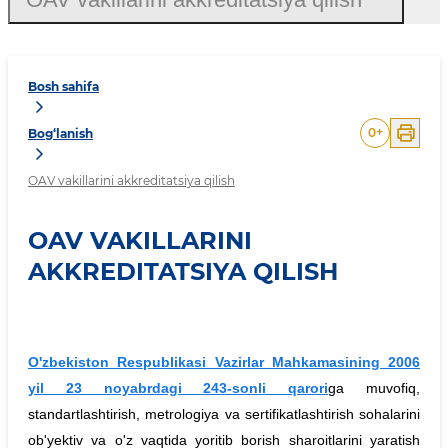
Bosh sahifa
0
+
Bog‘lanish
OAV vakillarini akkreditatsiya qilish
OAV VAKILLARINI
AKKREDITATSIYA QILISH
O'zbekiston Respublikasi Vazirlar Mahkamasining 2006
yil 23 noyabrdagi 243-sonli qarori
ga muvofiq,
standartlashtirish, metrologiya va sertifikatlashtirish sohalarini
ob'yektiv va o'z vaqtida yoritib borish sharoitlarini yaratish