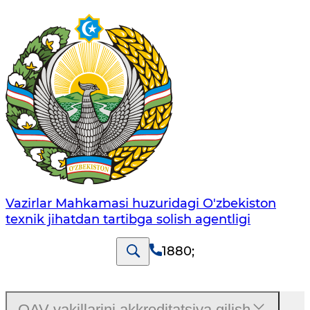
Vazirlar Mahkamasi huzuridagi O'zbekiston
texnik jihatdan tartibga solish agentligi
1880
;
OAV vakillarini akkreditatsiya qilish