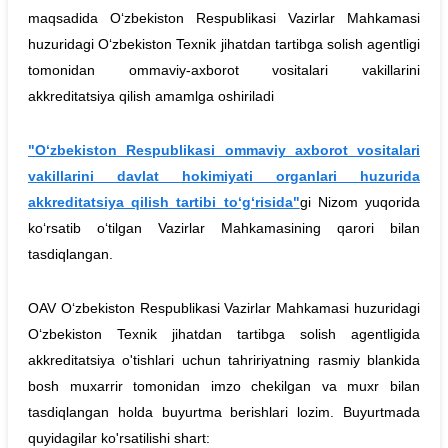
maqsadida O‘zbekiston Respublikasi Vazirlar Mahkamasi
huzuridagi O‘zbekiston Texnik jihatdan tartibga solish agentligi
tomonidan ommaviy-axborot vositalari vakillarini
akkreditatsiya qilish amamlga oshiriladi
"O‘zbekiston Respublikasi ommaviy axborot vositalari
vakillarini davlat hokimiyati organlari huzurida
akkreditatsiya qilish tartibi to‘g‘risida"
gi Nizom yuqorida
ko‘rsatib o‘tilgan Vazirlar Mahkamasining qarori bilan
tasdiqlangan.
OAV O‘zbekiston Respublikasi Vazirlar Mahkamasi huzuridagi
O‘zbekiston Texnik jihatdan tartibga solish agentligida
akkreditatsiya o'tishlari uchun tahririyatning rasmiy blankida
bosh muxarrir tomonidan imzo chekilgan va muxr bilan
tasdiqlangan holda buyurtma berishlari lozim. Buyurtmada
quyidagilar ko'rsatilishi shart: