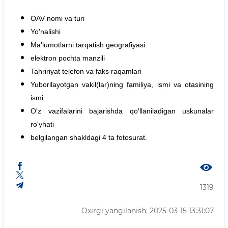
OAV nomi va turi
Yo'nalishi
Ma'lumotlarni tarqatish geografiyasi
elektron pochta manzili
Tahririyat telefon va faks raqamlari
Yuborilayotgan vakil(lar)ning familiya, ismi va otasining
ismi
O'z vazifalarini bajarishda qo'llaniladigan uskunalar
ro'yhati
belgilangan shakldagi 4 ta fotosurat.
1319
Oxirgi yangilanish: 2025-03-15 13:31:07