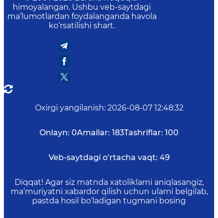
himoyalangan. Ushbu veb-saytdagi
ma’lumotlardan foydalanganda havola
ko‘rsatilishi shart.
Oxirgi yangilanish
:
2026-08-07 12:48:32
Onlayn:
0
Amallar:
183
Tashriflar:
100
Veb-saytdagi o‘rtacha vaqt:
49
Diqqat! Agar siz matnda xatoliklarni aniqlasangiz,
ma’muriyatni xabardor qilish uchun ularni belgilab,
pastda hosil bo‘ladigan tugmani bosing