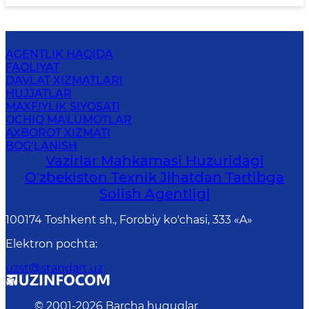
AGENTLIK HAQIDA
FAOLIYAT
DAVLAT XIZMATLARI
HUJJATLAR
MAXFIYLIK SIYOSATI
OCHIQ MA'LUMOTLAR
AXBOROT XIZMATI
BOG‘LANISH
Vazirlar Mahkamasi Huzuridagi
O'zbekiston Texnik Jihatdan Tartibga
Solish Agentligi
100174 Toshkent sh., Forobiy ko'chasi, 333 «A»
Elektron pochta
:
uzst@standart.uz
© 2001-
2026
Barcha huquqlar