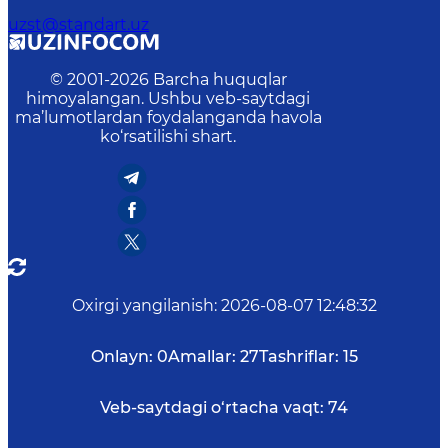
uzst@standart.uz
© 2001-
2026
Barcha huquqlar
himoyalangan. Ushbu veb-saytdagi
ma’lumotlardan foydalanganda havola
ko‘rsatilishi shart.
Oxirgi yangilanish
:
2026-08-07 12:48:32
Onlayn:
0
Amallar:
27
Tashriflar:
15
Veb-saytdagi o‘rtacha vaqt:
74