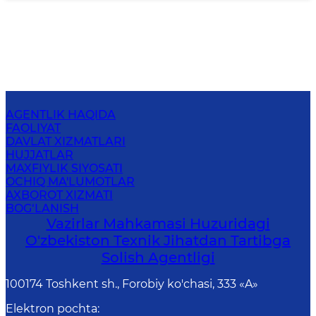
AGENTLIK HAQIDA
FAOLIYAT
DAVLAT XIZMATLARI
HUJJATLAR
MAXFIYLIK SIYOSATI
OCHIQ MA'LUMOTLAR
AXBOROT XIZMATI
BOG‘LANISH
Vazirlar Mahkamasi Huzuridagi
O'zbekiston Texnik Jihatdan Tartibga
Solish Agentligi
100174 Toshkent sh., Forobiy ko'chasi, 333 «A»
Elektron pochta
: