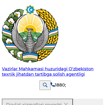
Vazirlar Mahkamasi huzuridagi O'zbekiston
texnik jihatdan tartibga solish agentligi
1880
;
Davlat xizmatlari reyestri