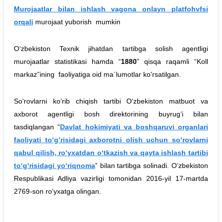
Murojaatlar bilan ishlash vagona onlayn platfohvfsi
orqali
murojaat yuborish mumkin
O‘zbekiston Texnik jihatdan tartibga solish agentligi
murojaatlar statistikasi hamda “
1880
” qisqa raqamli “Koll
markaz”ining faoliyatiga oid ma`lumotlar ko'rsatilgan.
So‘rovlarni ko‘rib chiqish tartibi O‘zbekiston matbuot va
axborot agentligi bosh direktorining buyrug‘i bilan
tasdiqlangan “
Davlat hokimiyati va boshqaruvi organlari
faoliyati to‘g‘risidagi axborotni olish uchun so‘rovlarni
qabul qilish, ro‘yxatdan o‘tkazish va qayta ishlash tartibi
to‘g‘risidagi yo‘riqnoma
” bilan tartibga solinadi. O‘zbekiston
Respublikasi Adliya vazirligi tomonidan 2016-yil 17-martda
2769-son ro‘yxatga olingan.