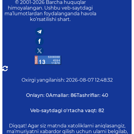
© 2001-
2026
Barcha huquqlar
himoyalangan. Ushbu veb-saytdagi
ma’lumotlardan foydalanganda havola
ko‘rsatilishi shart.
Oxirgi yangilanish
:
2026-08-07 12:48:32
Onlayn:
0
Amallar:
86
Tashriflar:
40
Veb-saytdagi o‘rtacha vaqt:
82
Diqqat! Agar siz matnda xatoliklarni aniqlasangiz,
ma’muriyatni xabardor qilish uchun ularni belgilab,