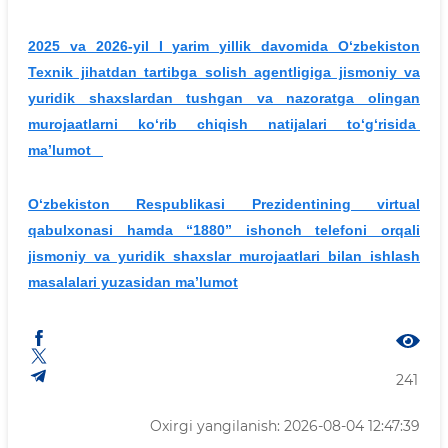
2025 va 2026-yil I yarim yillik davomida O‘zbekiston
Texnik jihatdan tartibga solish agentligiga jismoniy va
yuridik shaxslardan tushgan va nazoratga olingan
murojaatlarni ko‘rib chiqish natijalari to‘g‘risida
ma’lumot
O‘zbekiston Respublikasi Prezidentining virtual
qabulxonasi hamda “1880” ishonch telefoni orqali
jismoniy va yuridik shaxslar murojaatlari bilan ishlash
masalalari yuzasidan ma’lumot
241
Oxirgi yangilanish: 2026-08-04 12:47:39