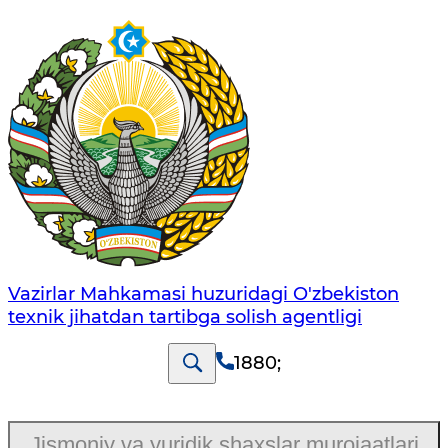
Vazirlar Mahkamasi huzuridagi O'zbekiston
texnik jihatdan tartibga solish agentligi
1880
;
Jismoniy va yuridik shaxslar murojaatlari