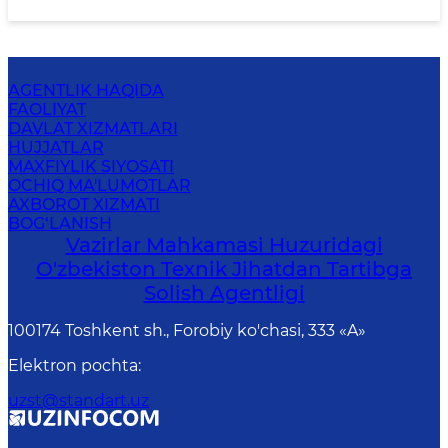
AGENTLIK HAQIDA
FAOLIYAT
DAVLAT XIZMATLARI
HUJJATLAR
MAXFIYLIK SIYOSATI
OCHIQ MA'LUMOTLAR
AXBOROT XIZMATI
BOG‘LANISH
Vazirlar Mahkamasi Huzuridagi
O'zbekiston Texnik Jihatdan Tartibga
Solish Agentligi
100174 Toshkent sh., Forobiy ko'chasi, 333 «A»
Elektron pochta
:
uzst@standart.uz