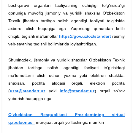
boshqaruvi organlari faoliyatining ochiqligi to‘g‘risida”gi
qonuniga muvofiq jismoniy va yuridik shaxslar O‘zbekiston
Texnik jihatdan tartibga solish agentligi faoliyati to‘g‘risida
axborot olish huquqiga ega. Yuqoridagi qonundan kelib
chiqib, tegishli ma'lumotlar
https://gov.uz/oz/standart
rasmiy
veb-saytning tegishli bo'limlarida joylashtirilgan.
Shuningdek, jismoniy va yuridik shaxslar O‘zbekiston Texnik
jihatdan tartibga solish agentligi faoliyati to‘g‘risidagi
ma’lumotlarni olish uchun yozma yoki elektron shaklda:
shaxsan, pochta aloqasi orqali, elektron pochta
(
uzst@standart.uz
yoki
info@standart.uz
) orqali so‘rov
yuborish huquqiga ega.
O‘zbekiston Respublikasi Prezidentining virtual
qabulxonasi
murojaat orqali yo'llashingiz mumkin