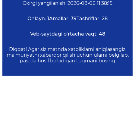
Oxirgi yangilanish
:
2026-08-06 11:38:15
Onlayn:
1
Amallar:
39
Tashriflar:
28
Veb-saytdagi o‘rtacha vaqt:
48
Diqqat! Agar siz matnda xatoliklarni aniqlasangiz,
ma’muriyatni xabardor qilish uchun ularni belgilab,
pastda hosil bo‘ladigan tugmani bosing