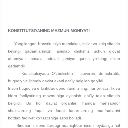
KONSTITUTSIYANING MAZMUN-MOHIYATI
Yangilangan Konstitutsiya mamlakat, millat va xalq sifatida
keyingi qadamlarimizni aniqlab olishimiz uchun gʻoyat
ahamiyatli masala, adolatli jamiyat qurish yoʻlidagi ulkan
qadamdir.
Konstitutsiyada Oʻzbekiston – suveren, demokratik,
huquqiy va ijtimoiy davlat ekani qatʼiy belgilab qoʻyildi.
Inson huquq va erkinliklari qonunlarimizning, har bir vazirlik va
idora faoliyatining mazmuniga aylanishi qatʼiy talab sifatida
belgildi. Bu hol davlat organlari hamda mansabdor
shaxslarning faqat va faqat fuqarolarning manfaatlarini
koʻzlab faoliyat koʻrsatishiga asos boʻladi.
Binobarin, qonunlardagi noaniqliklar inson foydasiga hal