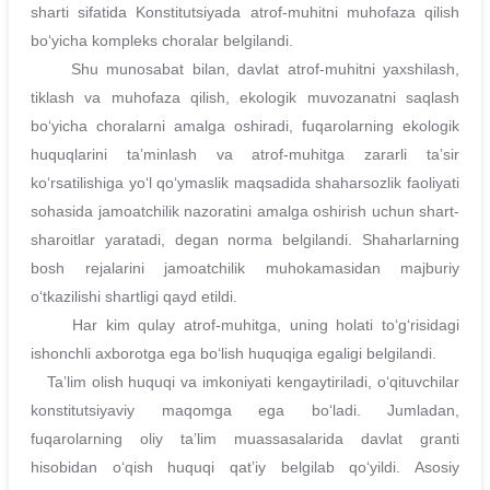
sharti sifatida Konstitutsiyada atrof-muhitni muhofaza qilish
boʻyicha kompleks choralar belgilandi.
Shu munosabat bilan, davlat atrof-muhitni yaxshilash,
tiklash va muhofaza qilish, ekologik muvozanatni saqlash
boʻyicha choralarni amalga oshiradi, fuqarolarning ekologik
huquqlarini taʼminlash va atrof-muhitga zararli taʼsir
koʻrsatilishiga yoʻl qoʻymaslik maqsadida shaharsozlik faoliyati
sohasida jamoatchilik nazoratini amalga oshirish uchun shart-
sharoitlar yaratadi, degan norma belgilandi. Shaharlarning
bosh rejalarini jamoatchilik muhokamasidan majburiy
oʻtkazilishi shartligi qayd etildi.
Har kim qulay atrof-muhitga, uning holati toʻgʻrisidagi
ishonchli axborotga ega boʻlish huquqiga egaligi belgilandi.
Taʼlim olish huquqi va imkoniyati kengaytiriladi, oʻqituvchilar
konstitutsiyaviy maqomga ega boʻladi. Jumladan,
fuqarolarning oliy taʼlim muassasalarida davlat granti
hisobidan oʻqish huquqi qatʼiy belgilab qoʻyildi. Asosiy