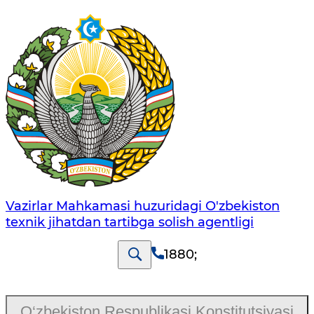
Vazirlar Mahkamasi huzuridagi O'zbekiston
texnik jihatdan tartibga solish agentligi
1880
;
O‘zbekiston Respublikasi Konstitutsiyasi