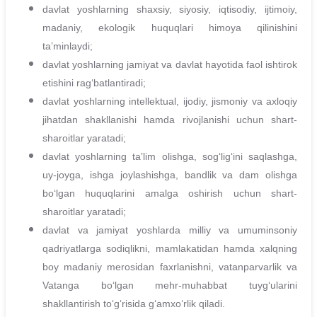
davlat yoshlarning shaxsiy, siyosiy, iqtisodiy, ijtimoiy,
madaniy, ekologik huquqlari himoya qilinishini
taʼminlaydi;
davlat yoshlarning jamiyat va davlat hayotida faol ishtirok
etishini ragʻbatlantiradi;
davlat yoshlarning intellektual, ijodiy, jismoniy va axloqiy
jihatdan shakllanishi hamda rivojlanishi uchun shart-
sharoitlar yaratadi;
davlat yoshlarning taʼlim olishga, sogʻligʻini saqlashga,
uy-joyga, ishga joylashishga, bandlik va dam olishga
boʻlgan huquqlarini amalga oshirish uchun shart-
sharoitlar yaratadi;
davlat va jamiyat yoshlarda milliy va umuminsoniy
qadriyatlarga sodiqlikni, mamlakatidan hamda xalqning
boy madaniy merosidan faxrlanishni, vatanparvarlik va
Vatanga boʻlgan mehr-muhabbat tuygʻularini
shakllantirish toʻgʻrisida gʻamxoʻrlik qiladi.