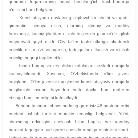
qonunda fuqarolarning bepul boshlangʻich kasb-hunarga
oʻqitilishi ham belgilandi.
Konstitutsiyada davlatning oʻqituvchilar shaʼni va qadr-
qimmatini himoya qilish, ularning ijtimoiy va moddiy
farovonligi, kasbiy jihatdan oʻsishi toʻgʻrisida gʻamxoʻrlik qilish
majburiyati qayd etildi. Oliy taʼlim tashkilotlariga akademik
erkinlik, oʻzini oʻzi boshqarish, tadqiqotlar oʻtkazish va oʻqitish
erkinligi huquqi taqdim etildi.
Inson huquq va erkinliklari kafolatlari sezilarli darajada
kuchaytirilmoqdi. Xususan, Oʻzbekistonda oʻlim jazosi
taqiqlandi. Oʻlim jazosini taqiqlashni konstitutsiyaviy darajada
belgilanishi insonni hayotdan hatto davlat ham mahrum
etishga haqli emasligini kafolatlaydi.
Bundan tashqari, shaxs sudning qarorisiz 48 soatdan ortiq
muddat ushlab turilishi mumkin emasligi belgilandi. Yaʼni,
shaxsning erkinligini cheklash bilan bogʻliq har qanday
harakat faqatgina sud qarori asosida amalga oshirilishi shart.
Ushbu qoida tergov organlari tomonidan insonlarni noqonuniy