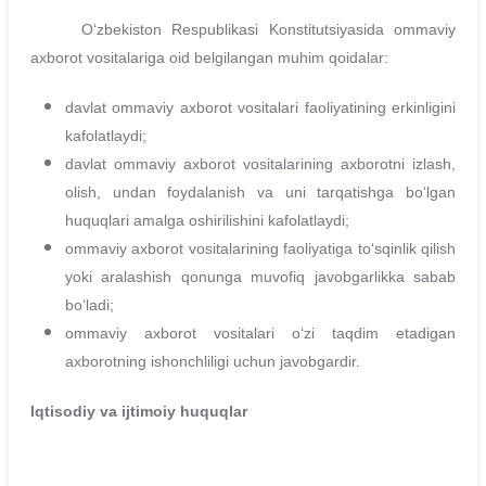
Oʻzbekiston Respublikasi Konstitutsiyasida ommaviy
axborot vositalariga oid belgilangan muhim qoidalar:
davlat ommaviy axborot vositalari faoliyatining erkinligini
kafolatlaydi;
davlat ommaviy axborot vositalarining axborotni izlash,
olish, undan foydalanish va uni tarqatishga boʻlgan
huquqlari amalga oshirilishini kafolatlaydi;
ommaviy axborot vositalarining faoliyatiga toʻsqinlik qilish
yoki aralashish qonunga muvofiq javobgarlikka sabab
boʻladi;
ommaviy axborot vositalari oʻzi taqdim etadigan
axborotning ishonchliligi uchun javobgardir.
Iqtisodiy va ijtimoiy huquqlar