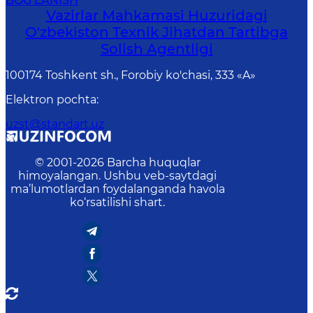
BOG‘LANISH
Vazirlar Mahkamasi Huzuridagi
O'zbekiston Texnik Jihatdan Tartibga
Solish Agentligi
100174 Toshkent sh., Forobiy ko'chasi, 333 «A»
Elektron pochta
:
uzst@standart.uz
© 2001-
2026
Barcha huquqlar
himoyalangan. Ushbu veb-saytdagi
ma’lumotlardan foydalanganda havola
ko‘rsatilishi shart.