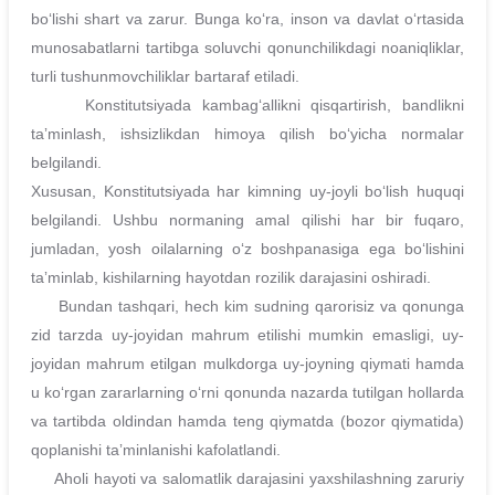
boʻlishi shart va zarur. Bunga koʻra, inson va davlat oʻrtasida
munosabatlarni tartibga soluvchi qonunchilikdagi noaniqliklar,
turli tushunmovchiliklar bartaraf etiladi.
Konstitutsiyada kambagʻallikni qisqartirish, bandlikni
taʼminlash, ishsizlikdan himoya qilish boʻyicha normalar
belgilandi.
Xususan, Konstitutsiyada har kimning uy-joyli boʻlish huquqi
belgilandi. Ushbu normaning amal qilishi har bir fuqaro,
jumladan, yosh oilalarning oʻz boshpanasiga ega boʻlishini
taʼminlab, kishilarning hayotdan rozilik darajasini oshiradi.
Bundan tashqari, hech kim sudning qarorisiz va qonunga
zid tarzda uy-joyidan mahrum etilishi mumkin emasligi, uy-
joyidan mahrum etilgan mulkdorga uy-joyning qiymati hamda
u koʻrgan zararlarning oʻrni qonunda nazarda tutilgan hollarda
va tartibda oldindan hamda teng qiymatda (bozor qiymatida)
qoplanishi taʼminlanishi kafolatlandi.
Aholi hayoti va salomatlik darajasini yaxshilashning zaruriy