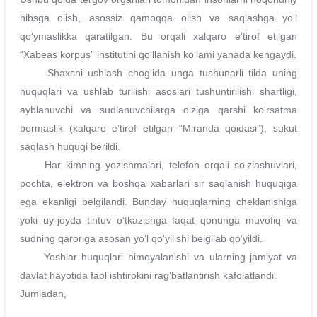
hibsga olish, asossiz qamoqqa olish va saqlashga yoʻl
qoʻymaslikka qaratilgan. Bu orqali xalqaro eʼtirof etilgan
“Xabeas korpus” institutini qoʻllanish koʻlami yanada kengaydi.
Shaxsni ushlash chogʻida unga tushunarli tilda uning
huquqlari va ushlab turilishi asoslari tushuntirilishi shartligi,
ayblanuvchi va sudlanuvchilarga oʻziga qarshi koʻrsatma
bermaslik (xalqaro eʼtirof etilgan “Miranda qoidasi”), sukut
saqlash huquqi berildi.
Har kimning yozishmalari, telefon orqali soʻzlashuvlari,
pochta, elektron va boshqa xabarlari sir saqlanish huquqiga
ega ekanligi belgilandi. Bunday huquqlarning cheklanishiga
yoki uy-joyda tintuv oʻtkazishga faqat qonunga muvofiq va
sudning qaroriga asosan yoʻl qoʻyilishi belgilab qoʻyildi.
Yoshlar huquqlari himoyalanishi va ularning jamiyat va
davlat hayotida faol ishtirokini ragʻbatlantirish kafolatlandi.
Jumladan,