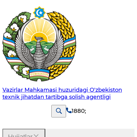
Vazirlar Mahkamasi huzuridagi O'zbekiston
texnik jihatdan tartibga solish agentligi
1880
;
Hujjatlar