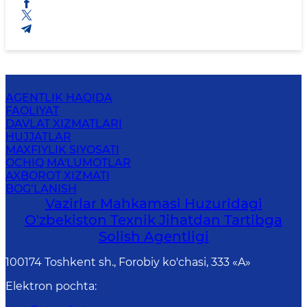
AGENTLIK HAQIDA
FAOLIYAT
DAVLAT XIZMATLARI
HUJJATLAR
MAXFIYLIK SIYOSATI
OCHIQ MA'LUMOTLAR
AXBOROT XIZMATI
BOG‘LANISH
Vazirlar Mahkamasi Huzuridagi
O'zbekiston Texnik Jihatdan Tartibga
Solish Agentligi
100174 Toshkent sh., Forobiy ko'chasi, 333 «A»
Elektron pochta
: