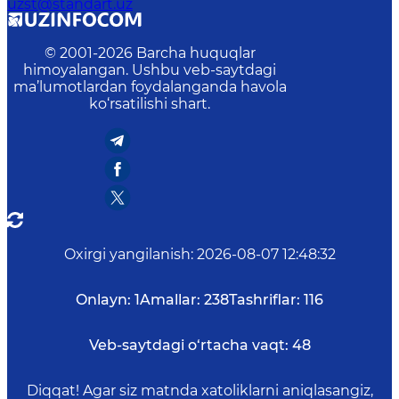
uzst@standart.uz
© 2001-
2026
Barcha huquqlar
himoyalangan. Ushbu veb-saytdagi
ma’lumotlardan foydalanganda havola
ko‘rsatilishi shart.
Oxirgi yangilanish
:
2026-08-07 12:48:32
Onlayn:
1
Amallar:
238
Tashriflar:
116
Veb-saytdagi o‘rtacha vaqt:
48
Diqqat! Agar siz matnda xatoliklarni aniqlasangiz,