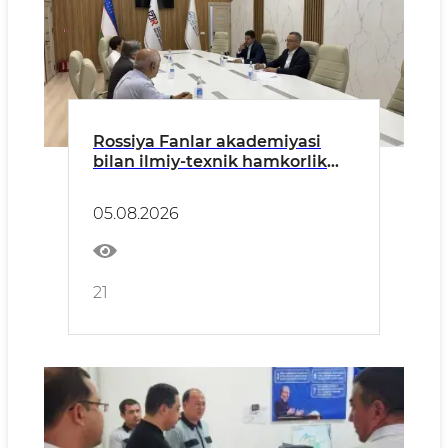
Rossiya Fanlar akademiyasi
bilan ilmiy-texnik hamkorlik
istiqbollari muhokama qilindi
05.08.2026
21