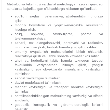
Metrologiya tekshiruvi va davlat metrologiya nazorati quyidagi
sohalarda bajariladigan o‘lchashlarga nisbatan qo‘llaniladi:
sog‘liqni saqlash, veterinariya, atrof-muhitni muhofaza
qilish;
moddiy boyliklarni va yoqilg‘i-energetika resurslarini
hisobga olish;
soliq, bojxona, savdo-tijorat, pochta va
telekommunikatsiya;
zaharli, tez alangalanuvchi, portlovchi va radioaktiv
moddalarni saqlash, tashish hamda yo‘q qilib tashlash;
umumiy ovqatlanish mahsulotlarini ishlab chiqarish,
realizatsiya qilish va ushbu sohada xizmatlar ko‘rsatish;
aholi va hududlarni tabiiy hamda texnogen tusdagi
favqulodda vaziyatlardan himoya qilish, yong‘in
xavfsizligini, suv obyektlarida insonlarning xavfsizligini
ta’minlash;
sanoat xavfsizligini ta’minlash;
davlat mudofaasini ta’minlash;
mehnat xavfsizligini va transport harakati xavfsizligini
ta’minlash;
sertifikatlashtiriladigan mahsulotning xavfsizligi va sifatini
aniqlash;
geodezik, kartografik va gidrometeorologik ishlarni
bajarish;