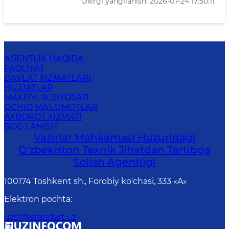
Oxirgi yangilanish: 2026-07-24 17:50:11
AGENTLIK HAQIDA
FAOLIYAT
DAVLAT XIZMATLARI
HUJJATLAR
MAXFIYLIK SIYOSATI
OCHIQ MA'LUMOTLAR
AXBOROT XIZMATI
BOG‘LANISH
Vazirlar Mahkamasi Huzuridagi
O'zbekiston Texnik Jihatdan Tartibga
Solish Agentligi
100174 Toshkent sh., Forobiy ko'chasi, 333 «A»
Elektron pochta
:
uzst@standart.uz