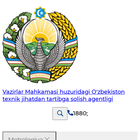
Vazirlar Mahkamasi huzuridagi O'zbekiston
texnik jihatdan tartibga solish agentligi
1880
;
Metrologiya