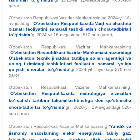
qarori
O’zbekiston Respublikasi Vazirlar Mahkamasining 2024-yil 16-
avgustdagi “
O‘zbekiston Respublikasida Vaqt va chastota
xizmati faoliyatini samarali tashkil etish chora-tadbirlari
to‘g‘risida
”gi 2024-yil 16-avgustdagi 510-son qarori;
O‘zbekiston Respublikasi Vazirlar Mahkamasining
“
O‘zbekiston Respublikasi Vazirlar Mahkamasi huzuridagi
O‘zbekiston texnik jihatdan tartibga solish agentligi va
uning tizimidagi tashkilotlari faoliyatini samarali yo‘lga
qo‘yish choralari to‘g‘risida
”gi 2024-yil 1-iyuldagi 370-son
qarori;
O’zbekiston Respublikasi Vazirlar Mahkamasining
“
O’zbekiston Respublikasida metrologiya xizmatlari
ko‘rsatish tartibini takomillashtirishga doir qo‘shimcha
chora-tadbirlar to‘g‘risida
”gi 2020-yil 29-avgustdagi 528-
son qarori
O’zbekiston Respublikasi Vazirlar Mahkamasining “
Yuridik va
jismoniy shaxslarning elektr energiyasi, tabiiy gaz,
ichimlik va issiq suvni hisobga olish uskunalarini