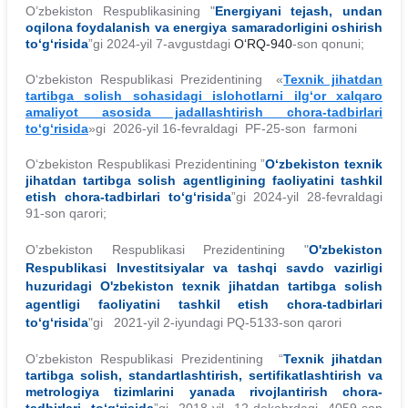
O’zbekiston Respublikasining "
Energiyani tejash, undan
oqilona foydalanish va energiya samaradorligini oshirish
to‘g‘risida
”gi 2024-yil 7-avgustdagi
O‘RQ-940
-son qonuni;
Oʻzbekiston Respublikasi Prezidentining «
Texnik jihatdan
tartibga solish sohasidagi islohotlarni ilgʻor xalqaro
amaliyot asosida jadallashtirish chora-tadbirlari
toʻgʻrisida
»gi 2026-yil 16-fevraldagi PF-25-son farmoni
O‘zbekiston Respublikasi Prezidentining ”
O‘zbekiston texnik
jihatdan tartibga solish agentligining faoliyatini tashkil
etish chora-tadbirlari to‘g‘risida
”gi 2024-yil 28-fevraldagi
91-son qarori;
O’zbekiston Respublikasi Prezidentining "
O'zbekiston
Respublikasi Investitsiyalar va tashqi savdo vazirligi
huzuridagi O'zbekiston texnik jihatdan tartibga solish
agentligi faoliyatini tashkil etish chora-tadbirlari
to‘g‘risida
"gi 2021-yil 2-iyundagi PQ-5133-son qarori
O’zbekiston Respublikasi Prezidentining “
Texnik jihatdan
tartibga solish, standartlashtirish, sertifikatlashtirish va
metrologiya tizimlarini yanada rivojlantirish chora-
tadbirlari to‘g‘risida
”gi 2018-yil 12-dekabrdagi 4059-son