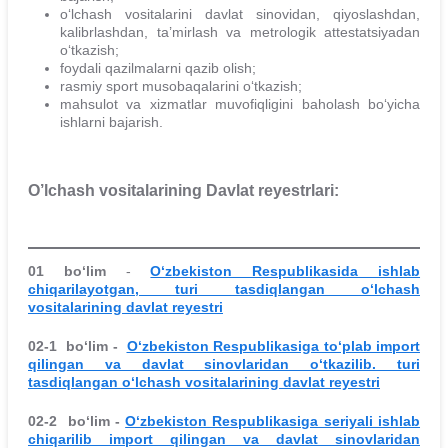
o‘lchash vositalarini davlat sinovidan, qiyoslashdan,
kalibrlashdan, ta’mirlash va metrologik attestatsiyadan
o‘tkazish;
foydali qazilmalarni qazib olish;
rasmiy sport musobaqalarini o‘tkazish;
mahsulot va xizmatlar muvofiqligini baholash bo‘yicha
ishlarni bajarish.
O’lchash vositalari
ning
Davlat re
y
estrlari:
01 bo‘lim
-
O‘zbekiston Respublikasida ishlab
chiqarilayotgan, turi tasdiqlangan o‘lchash
vositalarining davlat reyestr
i
02-1 bo‘lim -
O‘zbekiston Respublikasiga to‘plab import
qilingan va davlat sinovlaridan o‘tkazilib. turi
tasdiqlangan o‘lchash vositalarining davlat reyestri
02-2 bo‘lim -
O‘zbekiston Respublikasiga seriyali ishlab
chiqarilib import qilingan va davlat sinovlaridan