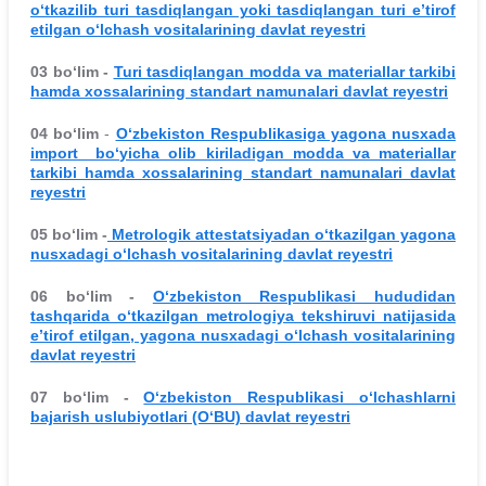
o‘tkazilib turi tasdiqlangan yoki tasdiqlangan turi e’tirof
etilgan o‘lchash vositalarining davlat reyestri
03 bo‘lim -
Turi tasdiqlangan modda va materiallar tarkibi
hamda xossalarining standart namunalari davlat reyestri
04 bo‘lim
-
O‘zbekiston Respublikasiga yagona nusxada
import bo‘yicha olib kiriladigan modda va materiallar
tarkibi hamda xossalarining standart namunalari davlat
reyestri
05 bo‘lim -
Metrologik attestatsiyadan o‘tkazilgan yagona
nusxadagi o‘lchash vositalarining davlat reyestri
06 bo‘lim -
O‘zbekiston Respublikasi hududidan
tashqarida o‘tkazilgan metrologiya tekshiruvi natijasida
e’tirof etilgan, yagona nusxadagi o‘lchash vositalarining
davlat reyestr
i
07 bo‘lim -
O‘zbekiston Respublikasi o‘lchashlarni
bajarish uslubiyotlari (O‘BU) davlat reyestri