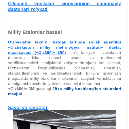
O’lchash vositalari sinovlarining namunaviy
dasturlari ro‘yxati
Milliy Etalonlar bazasi
O‘zbekiston texnik jihatdan tartibga solish
agentligi
«O’zbekiston milliy metrologiya instituti» davlat
muassasasi («O’zMMI» DM)
o‘z faoliyati - vakolatlari
doirasida bilan o‘lchash, sinash va mahsulotni
sertifikatlashtirish natijalarini xalqaro darajada tan olinishi,
O’zbekiston Respublikasida o‘lchashlar, sinashlar,
standartlashtirish va sertifikatlashtirish birligini ta’minlash
maqsadida milliy etalonlarni tekshirish, saqlash va ishlatishni
amalga oshiruvchi ilmiy-tekshirish davlat korxonasi.
«O’zMMI»
quyidagi
29 ta milliy boshlang‘ich etalonlari
DM
mavjud
Savol va javoblar