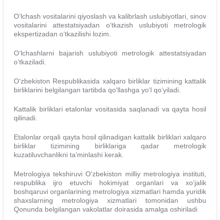
O‘lchash vositalarini qiyoslash va kalibrlash uslubiyotlari, sinov
vositalarini attestatsiyadan o‘tkazish uslubiyoti metrologik
ekspertizadan o‘tkazilishi lozim.
O‘lchashlarni bajarish uslubiyoti metrologik attestatsiyadan
o‘tkaziladi.
O‘zbekiston Respublikasida xalqaro birliklar tizimining kattalik
birliklarini belgilangan tartibda qo‘llashga yo‘l qo‘yiladi.
Kattalik birliklari etalonlar vositasida saqlanadi va qayta hosil
qilinadi.
Etalonlar orqali qayta hosil qilinadigan kattalik birliklari xalqaro
birliklar tizimining birliklariga qadar metrologik
kuzatiluvchanlikni ta’minlashi kerak.
Metrologiya tekshiruvi O‘zbekiston milliy metrologiya instituti,
respublika ijro etuvchi hokimiyat organlari va xo‘jalik
boshqaruvi organlarining metrologiya xizmatlari hamda yuridik
shaxslarning metrologiya xizmatlari tomonidan ushbu
Qonunda belgilangan vakolatlar doirasida amalga oshiriladi