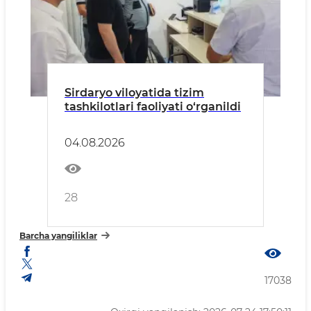
Sirdaryo viloyatida tizim
tashkilotlari faoliyati o‘rganildi
04.08.2026
28
Barcha yangiliklar
17038