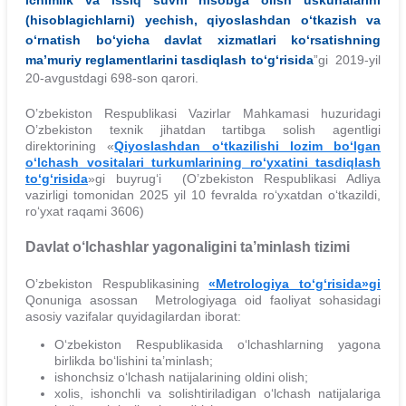
(hisoblagichlarni) yechish, qiyoslashdan o‘tkazish va
o‘rnatish bo‘yicha davlat xizmatlari ko‘rsatishning
ma’muriy reglamentlarini tasdiqlash to‘g‘risida
”gi 2019-yil
20-avgustdagi 698-son qarori.
O’zbekiston Respublikasi Vazirlar Mahkamasi huzuridagi
O’zbekiston texnik jihatdan tartibga solish agentligi
direktorining «
Qiyoslashdan o‘tkazilishi lozim bo‘lgan
o‘lchash vositalari turkumlarining ro‘yxatini tasdiqlash
to‘g‘risida
»gi buyrug‘i (O’zbekiston Respublikasi Adliya
vazirligi tomonidan 2025 yil 10 fevralda ro‘yxatdan o‘tkazildi,
ro‘yxat raqami 3606)
Davlat o‘lchashlar yagonaligini ta’minlash tizimi
O’zbekiston Respublikasining
«Metrologiya to‘g‘risida»gi
Qonuniga asossan
Metrologiyaga oid faoliyat sohasidagi
asosiy vazifalar quyidagilardan iborat:
O‘zbekiston Respublikasida o‘lchashlarning yagona
birlikda bo‘lishini ta’minlash;
ishonchsiz o‘lchash natijalarining oldini olish;
xolis, ishonchli va solishtiriladigan o‘lchash natijalariga