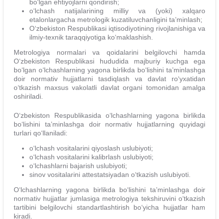
bo‘lgan ehtiyojlarni qondirish;
o‘lchash natijalarining milliy va (yoki) xalqaro
etalonlargacha metrologik kuzatiluvchanligini ta’minlash;
O‘zbekiston Respublikasi iqtisodiyotining rivojlanishiga va
ilmiy-texnik taraqqiyotiga ko‘maklashish.
Metrologiya normalari va qoidalarini belgilovchi hamda
O‘zbekiston Respublikasi hududida majburiy kuchga ega
bo‘lgan o‘lchashlarning yagona birlikda bo‘lishini ta’minlashga
doir normativ hujjatlarni tasdiqlash va davlat ro‘yxatidan
o‘tkazish maxsus vakolatli davlat organi tomonidan amalga
oshiriladi.
O‘zbekiston Respublikasida o‘lchashlarning yagona birlikda
bo‘lishini ta’minlashga doir normativ hujjatlarning quyidagi
turlari qo‘llaniladi:
o‘lchash vositalarini qiyoslash uslubiyoti;
o‘lchash vositalarini kalibrlash uslubiyoti;
o‘lchashlarni bajarish uslubiyoti;
sinov vositalarini attestatsiyadan o‘tkazish uslubiyoti.
O‘lchashlarning yagona birlikda bo‘lishini ta’minlashga doir
normativ hujjatlar jumlasiga metrologiya tekshiruvini o‘tkazish
tartibini belgilovchi standartlashtirish bo‘yicha hujjatlar ham
kiradi.