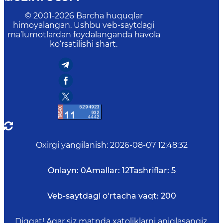
© 2001-
2026
Barcha huquqlar
himoyalangan. Ushbu veb-saytdagi
ma’lumotlardan foydalanganda havola
ko‘rsatilishi shart.
Oxirgi yangilanish
:
2026-08-07 12:48:32
Onlayn:
0
Amallar:
12
Tashriflar:
5
Veb-saytdagi o‘rtacha vaqt:
200
Diqqat! Agar siz matnda xatoliklarni aniqlasangiz,