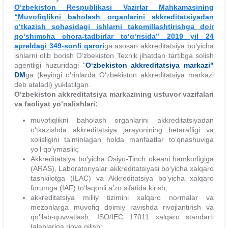
O‘zbekiston Respublikasi Vazirlar Mahkamasining
“Muvofiqlikni baholash organlarini akkreditatsiyadan
o‘tkazish sohasidagi ishlarni takomillashtirishga doir
qo‘shimcha chora-tadbirlar to‘g‘risida” 2019 yil 24
apreldagi 349-sonli qarori
ga asosan akkreditatsiya bo‘yicha
ishlarni olib borish O‘zbekiston Texnik jihatdan tartibga solish
agentligi huzuridagi
"
O‘zbekiston akkreditatsiya markazi"
DM
ga (keyingi o‘rinlarda O‘zbekiston akkreditatsiya markazi
deb ataladi) yuklatilgan.
O‘zbekiston akkreditatsiya markazining ustuvor vazifalari
va faoliyat yo‘nalishlari:
muvofiqlikni baholash organlarini akkreditatsiyadan
o‘tkazishda akkreditatsiya jarayonining betarafligi va
xolisligini ta’minlagan holda manfaatlar to‘qnashuviga
yo‘l qo‘ymaslik;
Akkreditatsiya bo‘yicha Osiyo-Tinch okeani hamkorligiga
(ARAS), Laboratoriyalar akkreditatsiyasi bo‘yicha xalqaro
tashkilotga (ILAC) va Akkreditatsiya bo‘yicha xalqaro
forumga (IAF) to‘laqonli a’zo sifatida kirish;
akkreditatsiya milliy tizimini xalqaro normalar va
mezonlarga muvofiq doimiy ravishda rivojlantirish va
qo‘llab-quvvatlash, ISO/IEC 17011 xalqaro standarti
talablariga rioya qilish;