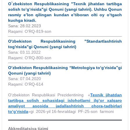
O`zbekiston Respublikasining "Texnik jihatdan tartibga
solish to‘g‘risida"gi Qonuni (yangi tahriri). Ushbu Qonun
rasmiy e’lon qilingan kundan e’tiboran olti oy o‘tgach
kuchga kiradi.
Sana: 28.02.2023
Raqami: O’RQ-819-son
O'zbekiston Respublikasining "Standartlashtirish
tog'risida"gi Qonuni (yangi tahriri)
Sana: 03.11.2022
Raqami: O‘RQ-800-son
O‘zbekiston Respublikasining “Metrologiya to‘g‘risida”gi
Qonuni (yangi tahriri)
Sana: 07.04.2020
Raqami: O‘RQ-614
Oʻzbekiston Respublikasi Prezidentining «
Texnik jihatdan
tartibga solish sohasidagi islohotlarni ilgʻor xalqaro
amaliyot asosida jadallashtirish chora-tadbirlari
toʻgʻrisida
»gi 2026-yil 16-fevraldagi PF-25-son farmoni
Akkreditatsiya tizimi