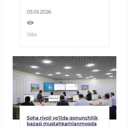
loyihalari deputatlar
tomonidan ma’qullandi
05.05.2026
1584
Soha rivoji yo‘lida qonunchilik
bazasi mustahkamlanmoqda