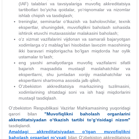
(IAF) talablari va tavsiyalariga muvofiq akkreditatsiya
tartibotlari bo‘yicha qoidalar, yo‘riqnomalar va nizomlar
ishlab chiqish va tasdiqlash;
treninglar, seminarlar o‘tkazish va baholovchilar, texnik
ekspertlar, shuningdek, muvofiqlikni baholash sohasida
ishtirok etuvchi mutaxassislar malakasini baholash;
o‘z xizmat vazifalarini vijdonan va samarali bajaryotgan
xodimlarga o‘z mablag‘lari hisobidan lavozim maoshining
ikki baravari miqdorigacha bo‘lgan miqdorda har oylik
ustamalar to‘lash;
eng yaxshi amaliyotlarga muvofiq vazifalarni sifatli
bajarish maqsadida mustaqil maslahatchilar va
ekspertlarni, shu jumladan xorijiy maslahatchilar va
ekspertlarni shartnoma asosida jalb qilish;
O‘zbekiston akkreditatsiya markazining tuzilmasini,
xodimlarining shtatdagi soni va ish haqi miqdorlarini
mustaqil tasdiqlash.
​O‘zbekiston Respublikasi Vazirlar Mahkamasining yuqoridagi
qarori bilan
"Muvofiqlikni baholash organlarini
akkreditatsiyadan o‘tkazish tartibi to‘g‘risidagi nizom"
tasdiqlandi.
Amaldagi akkreditatsiyadan o‘tgan muvofiqlikni
baholash organlari ro‘yxati
bilan O‘zbekiston akkreditatsiya