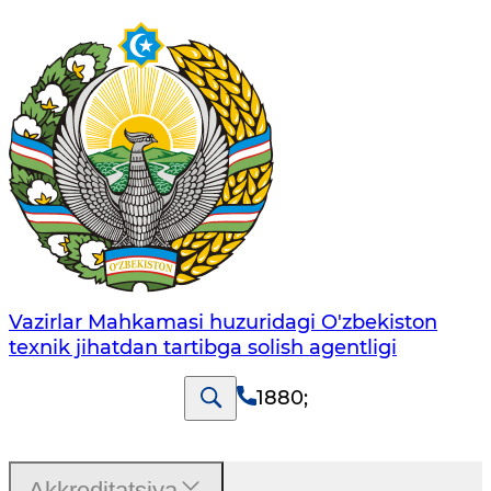
Vazirlar Mahkamasi huzuridagi O'zbekiston
texnik jihatdan tartibga solish agentligi
1880
;
Akkreditatsiya