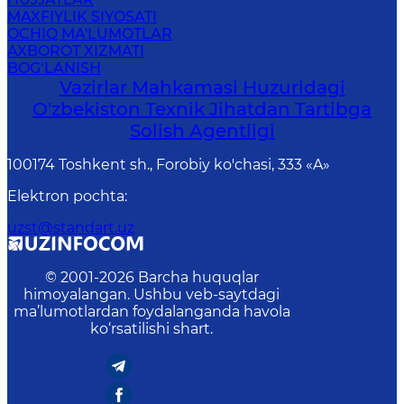
MAXFIYLIK SIYOSATI
OCHIQ MA'LUMOTLAR
AXBOROT XIZMATI
BOG‘LANISH
Vazirlar Mahkamasi Huzuridagi
O'zbekiston Texnik Jihatdan Tartibga
Solish Agentligi
100174 Toshkent sh., Forobiy ko'chasi, 333 «A»
Elektron pochta
:
uzst@standart.uz
© 2001-
2026
Barcha huquqlar
himoyalangan. Ushbu veb-saytdagi
ma’lumotlardan foydalanganda havola
ko‘rsatilishi shart.