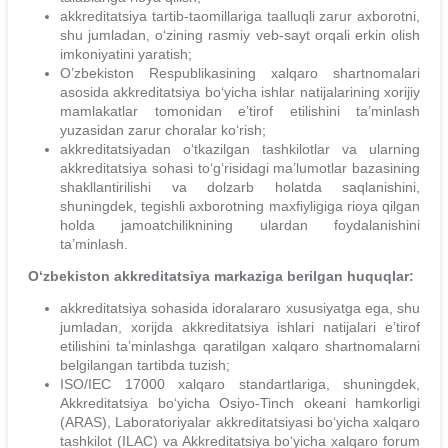
akkreditatsiya tartib-taomillariga taalluqli zarur axborotni,
shu jumladan, o‘zining rasmiy veb-sayt orqali erkin olish
imkoniyatini yaratish;
O’zbekiston Respublikasining xalqaro shartnomalari
asosida akkreditatsiya bo‘yicha ishlar natijalarining xorijiy
mamlakatlar tomonidan e’tirof etilishini ta’minlash
yuzasidan zarur choralar ko‘rish;
akkreditatsiyadan o‘tkazilgan tashkilotlar va ularning
akkreditatsiya sohasi to‘g‘risidagi ma’lumotlar bazasining
shakllantirilishi va dolzarb holatda saqlanishini,
shuningdek, tegishli axborotning maxfiyligiga rioya qilgan
holda jamoatchiliknining ulardan foydalanishini
ta’minlash.
O‘zbekiston akkreditatsiya markaziga berilgan huquqlar:
akkreditatsiya sohasida idoralararo xususiyatga ega, shu
jumladan, xorijda akkreditatsiya ishlari natijalari e’tirof
etilishini ta’minlashga qaratilgan xalqaro shartnomalarni
belgilangan tartibda tuzish;
ISO/IEC 17000 xalqaro standartlariga, shuningdek,
Akkreditatsiya bo‘yicha Osiyo-Tinch okeani hamkorligi
(ARAS), Laboratoriyalar akkreditatsiyasi bo‘yicha xalqaro
tashkilot (ILAC) va Akkreditatsiya bo‘yicha xalqaro forum