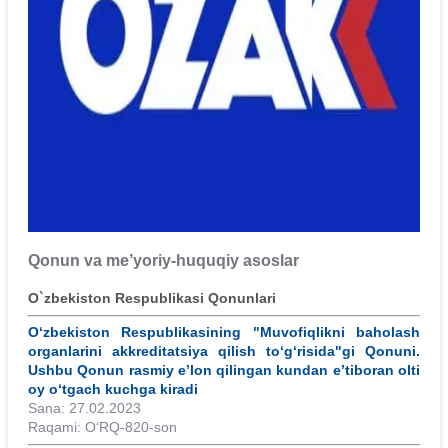
Qonun va me’yoriy-huquqiy asoslar
O`zbekiston Respublikasi Qonunlari
O‘zbekiston Respublikasining "Muvofiqlikni baholash
organlarini akkreditatsiya qilish to‘g‘risida"gi Qonuni.
Ushbu Qonun rasmiy e’lon qilingan kundan e’tiboran olti
oy o‘tgach kuchga kiradi
Sana: 27.02.2023
Raqami: O‘RQ-820-son