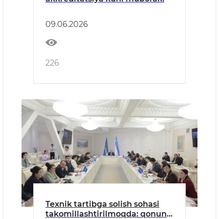
09.06.2026
226
Texnik tartibga solish sohasi
takomillashtirilmoqda: qonun