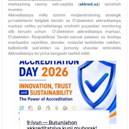
markazining rasmiy veb-saytida (
akkred.uz
) tanishish
mumkin.
Akkreditatsiya milliy tizimini rivojlantirishning strategik
yo‘nalishlarini belgilab berishi va O‘zbekiston akkreditatsiya
markazi ushbu yo‘nalishlarga erishishi yuzasidan monitoring
olib borushi uchun O‘zbekiston akkreditatsiya markazi,
O’zbekiston Respublikasi Savdo-sanoat palatasi va boshqa
manfaatdor vazirliklar, idoralar, nodavlat tashkilotlar vakillari,
tadbirkorlik sub’ektlari va jismoniy shaxslar ishtirokida
Akkreditatsiya bo‘yicha kengashi
tashkil etildi.
9-iyun — Butunjahon
akkreditatsiya kuni muborak!