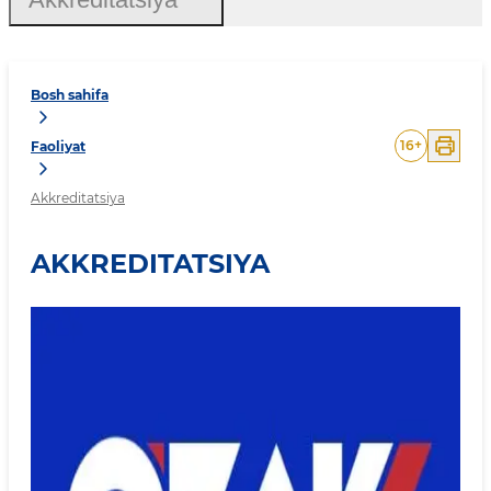
Bosh sahifa
16
+
Faoliyat
Akkreditatsiya
AKKREDITATSIYA