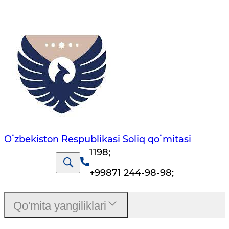
Oʻzbekiston Respublikasi Soliq qoʻmitasi
1198
;
+99871 244-98-98
;
Qo'mita yangiliklari