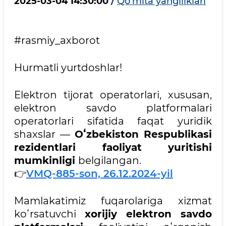
2025-03-04 14:30:00
/
Qo'mita yangiliklari
#rasmiy_axborot
Hurmatli yurtdoshlar!
Elektron tijorat operatorlari, xususan,
elektron savdo platformalari
operatorlari sifatida faqat yuridik
shaxslar —
Oʻzbekiston Respublikasi
rezidentlari faoliyat yuritishi
mumkinligi
belgilangan.
👉
VMQ-885-son, 26.12.2024-yil
Mamlakatimiz fuqarolariga xizmat
koʻrsatuvchi
xorijiy elektron savdo