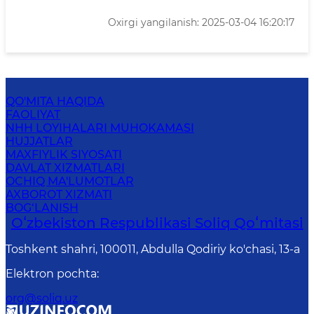
Oxirgi yangilanish: 2025-03-04 16:20:17
QO'MITA HAQIDA
FAOLIYAT
NHH LOYIHALARI MUHOKAMASI
HUJJATLAR
MAXFIYLIK SIYOSATI
DAVLAT XIZMATLARI
OCHIQ MA'LUMOTLAR
AXBOROT XIZMATI
BOG‘LANISH
Oʻzbekiston Respublikasi Soliq Qoʻmitasi
Toshkent shahri, 100011, Abdulla Qodiriy ko'chasi, 13-a
Elektron pochta
:
org@soliq.uz