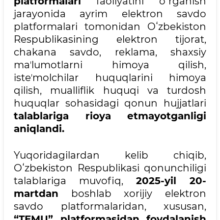
platformalari
faoliyatini oʻrganish
jarayonida ayrim elektron savdo
platformalari tomonidan Oʻzbekiston
Respublikasining elektron tijorat,
chakana savdo, reklama, shaxsiy
maʼlumotlarni himoya qilish,
isteʼmolchilar huquqlarini himoya
qilish, mualliflik huquqi va turdosh
huquqlar sohasidagi qonun hujjatlari
talablariga rioya etmayotganligi
aniqlandi.
Yuqoridagilardan kelib chiqib,
Oʻzbekiston Respublikasi qonunchiligi
talablariga muvofiq,
2025-yil 20-
martdan
boshlab xorijiy elektron
savdo platformalaridan, xususan,
“TEMU” platformasidan foydalanish