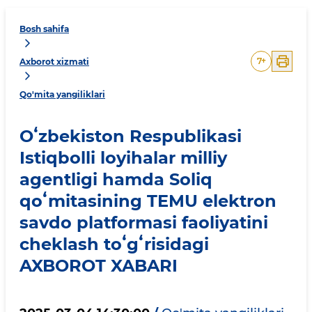
Bosh sahifa
7
+
Axborot xizmati
Qo'mita yangiliklari
Oʻzbekiston Respublikasi
Istiqbolli loyihalar milliy
agentligi hamda Soliq
qoʻmitasining TEMU elektron
savdo platformasi faoliyatini
cheklash toʻgʻrisidagi
AXBOROT XABARI