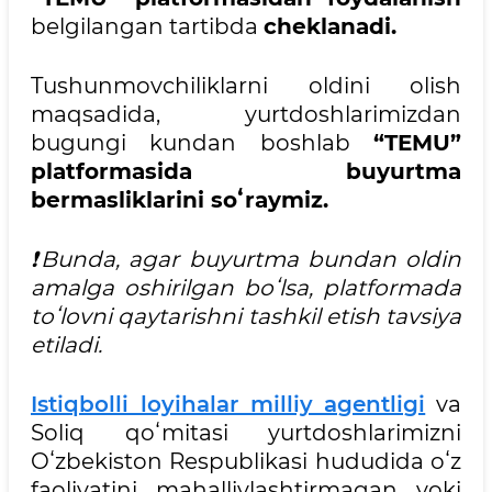
belgilangan tartibda
cheklanadi.
Tushunmovchiliklarni oldini olish
maqsadida, yurtdoshlarimizdan
bugungi kundan boshlab
“TEMU”
platformasida buyurtma
bermasliklarini soʻraymiz.
❗️Bunda, agar buyurtma bundan oldin
amalga oshirilgan boʻlsa, platformada
toʻlovni qaytarishni tashkil etish tavsiya
etiladi.
Istiqbolli loyihalar milliy agentligi
va
Soliq qoʻmitasi yurtdoshlarimizni
Oʻzbekiston Respublikasi hududida oʻz
faoliyatini mahalliylashtirmagan yoki