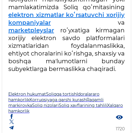
mamlakatimizda Soliq qoʻmitasining
elektron xizmatlar koʻrsatuvchi xorijiy
kompaniyalar
va
marketpleyslar
roʻyxatiga kirmagan
xorijiy elektron savdo platformalari
xizmatlaridan foydalanmaslikka,
ehtiyot choralarini koʻrishga, shaxsiy va
boshqa maʼlumotlarni bunday
subyektlarga bermaslikka chaqiradi.
Elektron hukumat
Soliqqa tortish
Idoralararo
hamkorlik
Korrupsiyaga qarshi kurash
Raqamli
markirovka
Soliq nizolari
Soliq xavflarining tahlili
Xalqaro
hamkorlik
1720