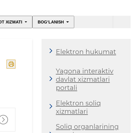
T XIZMATI
BOG‘LANISH
Elektron hukumat
Yagona interaktiv
davlat xizmatlari
portali
Elektron soliq
xizmatlari
Soliq organlarining