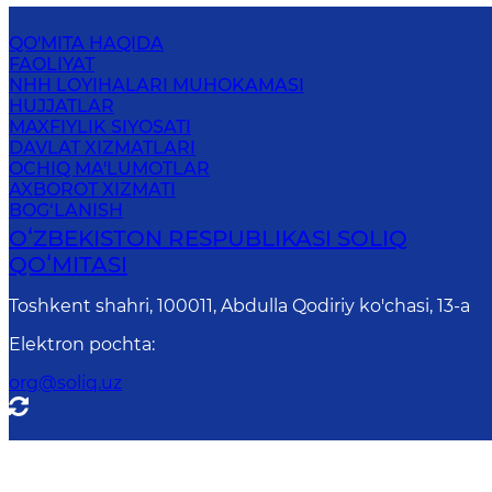
QO'MITA HAQIDA
FAOLIYAT
NHH LOYIHALARI MUHOKAMASI
HUJJATLAR
MAXFIYLIK SIYOSATI
DAVLAT XIZMATLARI
OCHIQ MA'LUMOTLAR
AXBOROT XIZMATI
BOG‘LANISH
OʻZBEKISTON RESPUBLIKASI SOLIQ
QOʻMITASI
Toshkent shahri, 100011, Abdulla Qodiriy ko'chasi, 13-a
Elektron pochta
:
org@soliq.uz