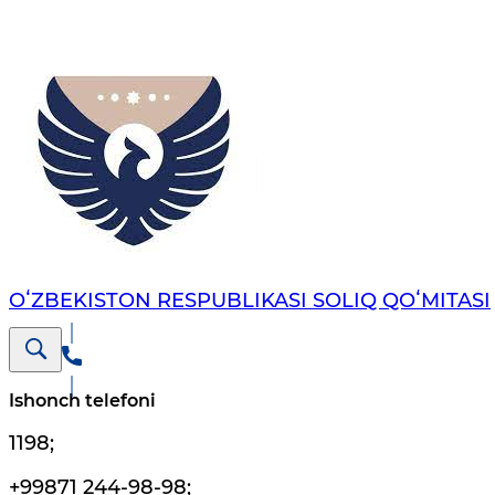
OʻZBEKISTON RESPUBLIKASI SOLIQ QOʻMITASI
Ishonch telefoni
1198
;
+99871 244-98-98
;