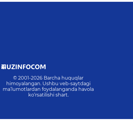
© 2001-
2026
Barcha huquqlar
himoyalangan. Ushbu veb-saytdagi
ma’lumotlardan foydalanganda havola
ko‘rsatilishi shart.
Oxirgi yangilanish
:
2026-08-06 17:35:18