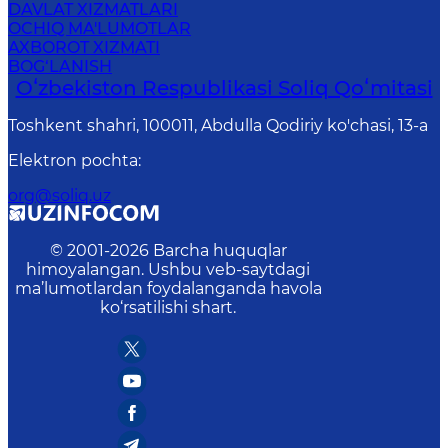
DAVLAT XIZMATLARI
OCHIQ MA'LUMOTLAR
AXBOROT XIZMATI
BOG‘LANISH
Oʻzbekiston Respublikasi Soliq Qoʻmitasi
Toshkent shahri, 100011, Abdulla Qodiriy ko'chasi, 13-a
Elektron pochta
:
org@soliq.uz
© 2001-
2026
Barcha huquqlar
himoyalangan. Ushbu veb-saytdagi
ma’lumotlardan foydalanganda havola
ko‘rsatilishi shart.