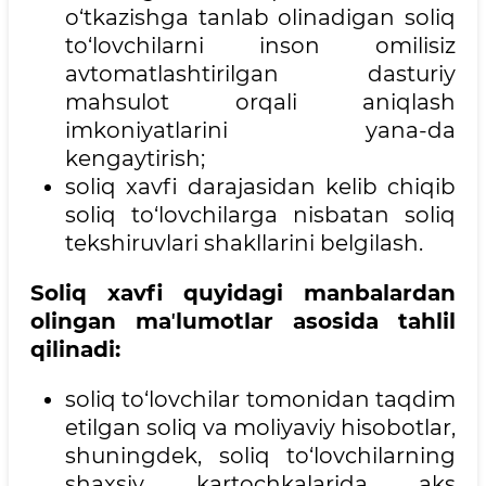
o‘tkazishga tanlab olinadigan soliq
to‘lovchilarni inson omilisiz
avtomatlashtirilgan dasturiy
mahsulot orqali aniqlash
imkoniyatlarini yana-da
kengaytirish;
soliq xavfi darajasidan kelib chiqib
soliq to‘lovchilarga nisbatan soliq
tekshiruvlari shakllarini belgilash.
Soliq xavfi quyidagi manbalardan
olingan maʼlumotlar asosida tahlil
qilinadi:
soliq to‘lovchilar tomonidan taqdim
etilgan soliq va moliyaviy hisobotlar,
shuningdek, soliq to‘lovchilarning
shaxsiy kartochkalarida aks