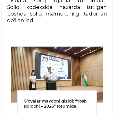
nisbatan soliq organlari tomonidan
Soliq kodeksida nazarda tutilgan
boshqa soliq maʼmurchiligi tadbirlari
qo‘llaniladi.
G‘oyalar maydoni qizidi: “Yosh
soliqchi – 2026” forumida
kelajak yechimlari taqdim