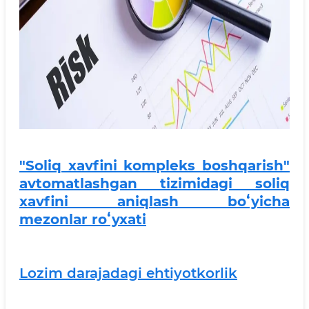
"Soliq xavfini kompleks boshqarish"
avtomatlashgan tizimidagi soliq
xavfini aniqlash boʻyicha
mezonlar
roʻyxati
Lozim darajadagi ehtiyotkorlik