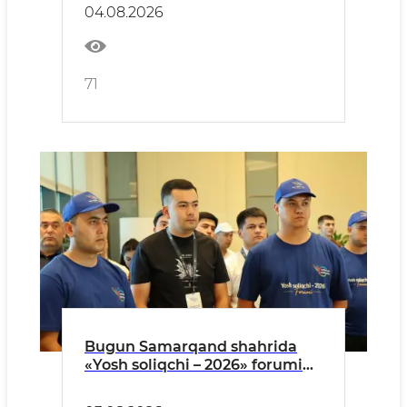
04.08.2026
71
Bugun Samarqand shahrida
«Yosh soliqchi – 2026» forumi
oʻz ishini boshlaydi