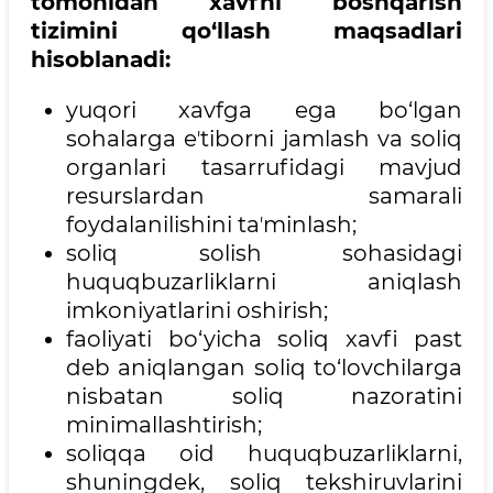
tomonidan xavfni boshqarish
tizimini qo‘llash maqsadlari
hisoblanadi:
yuqori xavfga ega bo‘lgan
sohalarga eʼtiborni jamlash va soliq
organlari tasarrufidagi mavjud
resurslardan samarali
foydalanilishini taʼminlash;
soliq solish sohasidagi
huquqbuzarliklarni aniqlash
imkoniyatlarini oshirish;
faoliyati bo‘yicha soliq xavfi past
deb aniqlangan soliq to‘lovchilarga
nisbatan soliq nazoratini
minimallashtirish;
soliqqa oid huquqbuzarliklarni,
shuningdek, soliq tekshiruvlarini