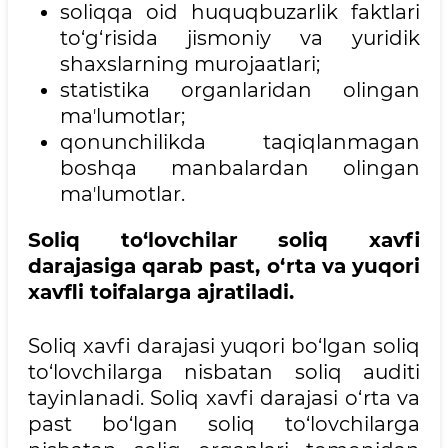
soliqqa oid huquqbuzarlik faktlari
to‘g‘risida jismoniy va yuridik
shaxslarning murojaatlari;
statistika organlaridan olingan
maʼlumotlar;
qonunchilikda taqiqlanmagan
boshqa manbalardan olingan
maʼlumotlar.
Soliq to‘lovchilar soliq xavfi
darajasiga qarab past, o‘rta va yuqori
xavfli toifalarga ajratiladi.
Soliq xavfi darajasi yuqori bo‘lgan soliq
to‘lovchilarga nisbatan soliq auditi
tayinlanadi. Soliq xavfi darajasi o‘rta va
past bo‘lgan soliq to‘lovchilarga