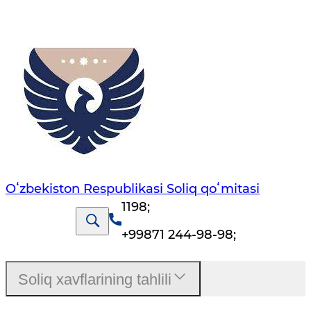
Oʻzbekiston Respublikasi Soliq qoʻmitasi
1198
;
+99871 244-98-98
;
Soliq xavflarining tahlili