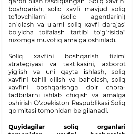
qarori bilan tasdiqlangan “Soliq xavfini
boshqarish, soliq xavfi mavjud soliq
to‘lovchilarni (soliq agentlarini)
aniqlash va ularni soliq xavfi darajasi
bo‘yicha toifalash tartibi to‘g‘risida”
nizomga muvofiq amalga oshiriladi.
Soliq xavfini boshqarish tizimi
strategiyasi va taktikasini, axborot
yig‘ish va uni qayta ishlash, soliq
xavfini tahlil qilish va baholash, soliq
xavfini boshqarishga doir chora-
tadbirlarni ishlab chiqish va amalga
oshirish O‘zbekiston Respublikasi Soliq
qo‘mitasi tomonidan belgilanadi.
Quyidagilar soliq organlari