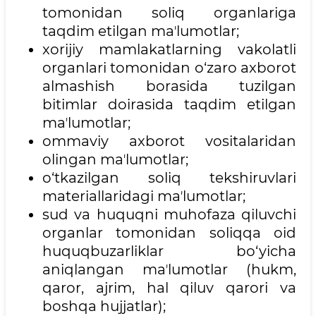
tomonidan soliq organlariga
taqdim etilgan maʼlumotlar;
xorijiy mamlakatlarning vakolatli
organlari tomonidan o‘zaro axborot
almashish borasida tuzilgan
bitimlar doirasida taqdim etilgan
maʼlumotlar;
ommaviy axborot vositalaridan
olingan maʼlumotlar;
o‘tkazilgan soliq tekshiruvlari
materiallaridagi maʼlumotlar;
sud va huquqni muhofaza qiluvchi
organlar tomonidan soliqqa oid
huquqbuzarliklar bo‘yicha
aniqlangan maʼlumotlar (hukm,
qaror, ajrim, hal qiluv qarori va
boshqa hujjatlar);