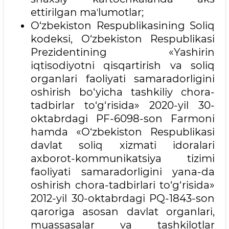
ettirilgan maʼlumotlar;
O‘zbekiston Respublikasining Soliq
kodeksi, O‘zbekiston Respublikasi
Prezidentining «Yashirin
iqtisodiyotni qisqartirish va soliq
organlari faoliyati samaradorligini
oshirish bo‘yicha tashkiliy chora-
tadbirlar to‘g‘risida» 2020-yil 30-
oktabrdagi PF-6098-son Farmoni
hamda «O‘zbekiston Respublikasi
davlat soliq xizmati idoralari
axborot-kommunikatsiya tizimi
faoliyati samaradorligini yana-da
oshirish chora-tadbirlari to‘g‘risida»
2012-yil 30-oktabrdagi PQ-1843-son
qaroriga asosan davlat organlari,
muassasalar va tashkilotlar