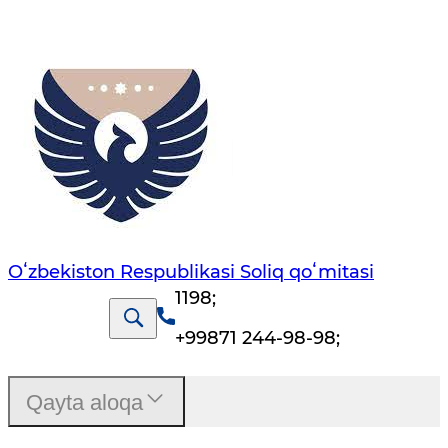
Oʻzbekiston Respublikasi Soliq qoʻmitasi
1198
;
+99871 244-98-98
;
Qayta aloqa