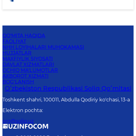
QO'MITA HAQIDA
FAOLIYAT
NHH LOYIHALARI MUHOKAMASI
HUJJATLAR
MAXFIYLIK SIYOSATI
DAVLAT XIZMATLARI
OCHIQ MA'LUMOTLAR
AXBOROT XIZMATI
BOG‘LANISH
Oʻzbekiston Respublikasi Soliq Qoʻmitasi
Toshkent shahri, 100011, Abdulla Qodiriy ko'chasi, 13-a
Elektron pochta
:
org@soliq.uz