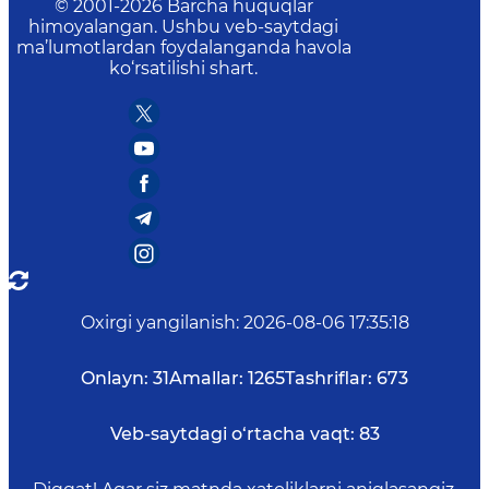
© 2001-
2026
Barcha huquqlar
himoyalangan. Ushbu veb-saytdagi
ma’lumotlardan foydalanganda havola
ko‘rsatilishi shart.
Oxirgi yangilanish
:
2026-08-06 17:35:18
Onlayn:
31
Amallar:
1265
Tashriflar:
673
Veb-saytdagi o‘rtacha vaqt:
83