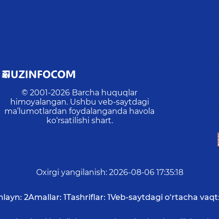
© 2001-
2026
Barcha huquqlar
himoyalangan. Ushbu veb-saytdagi
ma’lumotlardan foydalanganda havola
ko‘rsatilishi shart.
Oxirgi yangilanish
:
2026-08-06 17:35:18
nlayn:
2
Amallar:
1
Tashriflar:
1
Veb-saytdagi o‘rtacha vaqt