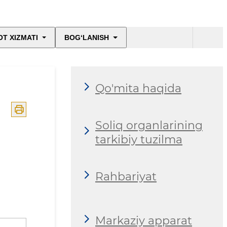
T XIZMATI
BOG‘LANISH
Qo'mita haqida
Soliq organlarining
tarkibiy tuzilma
Rahbariyat
Markaziy apparat