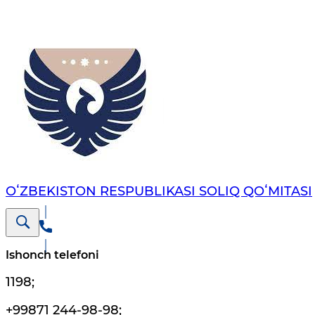
OʻZBEKISTON RESPUBLIKASI SOLIQ QOʻMITASI
Ishonch telefoni
1198
;
+99871 244-98-98
;