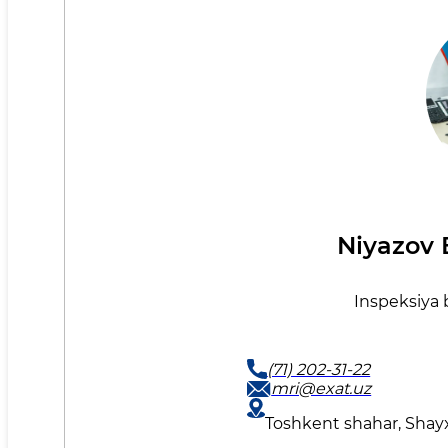
Niyazov 
Inspeksiya b
(71) 202-31-22
mri@exat.uz
Toshkent shahar, Shay