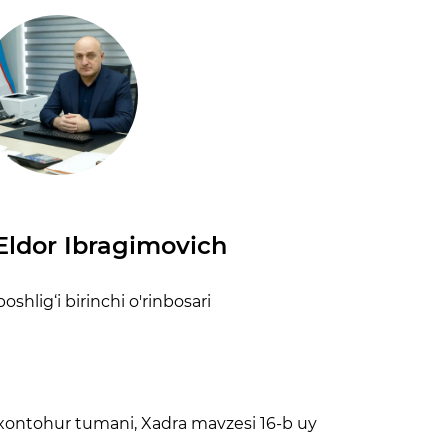
Eldor Ibragimovich
oshlig‘i birinchi o'rinbosari
xontohur tumani, Xadra mavzesi 16-b uy