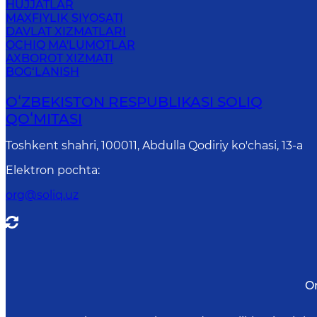
HUJJATLAR
MAXFIYLIK SIYOSATI
DAVLAT XIZMATLARI
OCHIQ MA'LUMOTLAR
AXBOROT XIZMATI
BOG‘LANISH
OʻZBEKISTON RESPUBLIKASI SOLIQ
QOʻMITASI
Toshkent shahri, 100011, Abdulla Qodiriy ko'chasi, 13-a
Elektron pochta
:
org@soliq.uz
O