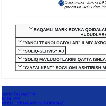
Dushanba - Juma 09:0
gacha va 14:00 dan 18
RAQAMLI MARKIROVKA QOIDALARI
HUDUDLARA
"YANGI TEXNOLOGIYALAR" ILMIY AXB
"SOLIQ-SERVIS" AJ
"SOLIQ MAʼLUMOTLARINI QAYTA ISHL
"G‘AZALKENT" SOG‘LOMLASHTIRISH 
QO'MITA HAQIDA
FAOLIYAT
NHH LOYIHALARI MUHOKAMASI