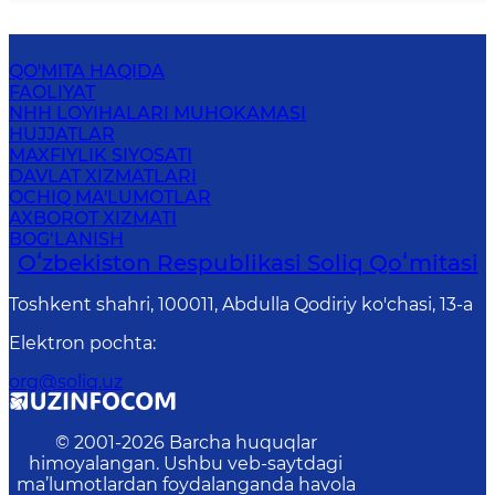
QO'MITA HAQIDA
FAOLIYAT
NHH LOYIHALARI MUHOKAMASI
HUJJATLAR
MAXFIYLIK SIYOSATI
DAVLAT XIZMATLARI
OCHIQ MA'LUMOTLAR
AXBOROT XIZMATI
BOG‘LANISH
Oʻzbekiston Respublikasi Soliq Qoʻmitasi
Toshkent shahri, 100011, Abdulla Qodiriy ko'chasi, 13-a
Elektron pochta
:
org@soliq.uz
© 2001-
2026
Barcha huquqlar
himoyalangan. Ushbu veb-saytdagi
ma’lumotlardan foydalanganda havola