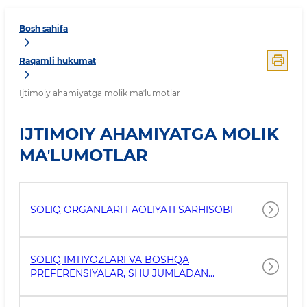
Bosh sahifa
Raqamli hukumat
Ijtimoiy ahamiyatga molik maʼlumotlar
IJTIMOIY AHAMIYATGA MOLIK
MAʼLUMOTLAR
SOLIQ ORGANLARI FAOLIYATI SARHISOBI
SOLIQ IMTIYOZLARI VA BOSHQA
PREFERENSIYALAR, SHU JUMLADAN
INDIVIDUAL IMTIYOZLAR BERILGAN
SUBYEKTLAR, ULARNING YAKUNIY