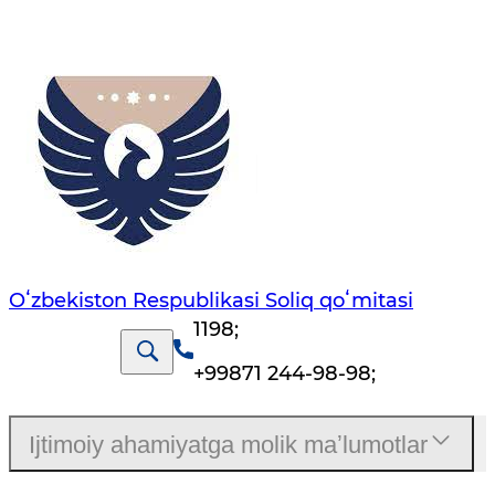
Oʻzbekiston Respublikasi Soliq qoʻmitasi
1198
;
+99871 244-98-98
;
Ijtimoiy ahamiyatga molik maʼlumotlar