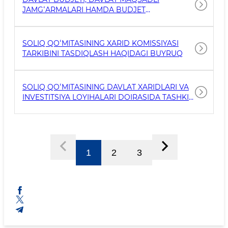
JAMGʻARMALARI HAMDA BUDJET
TASHKILOTLARINING BUDJETDAN TASHQARI
JAMGʻARMALARI HISOBIGA XARID QILINISHI
REJALASHTIRILGAN TOVARLAR (ISHLAR,
SOLIQ QOʻMITASINING XARID KOMISSIYASI
XIZMATLAR) TOʻGʻRISIDAGI MAʻLUMOTLAR
TARKIBINI TASDIQLASH HAQIDAGI BUYRUQ
SOLIQ QOʻMITASINING DAVLAT XARIDLARI VA
INVESTITSIYA LOYIHALARI DOIRASIDA TASHKIL
ETILADIGAN XARID KOMISSIYASI AʻZOLARI
HAQIDA MAʻLUMOTLAR
1
2
3