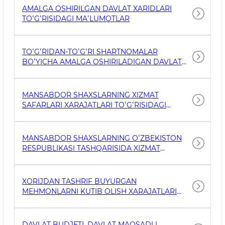
BENEFITSIAR (FOYDA OLUVCHI) JISMONIY
AMALGA OSHIRILGAN DAVLAT XARIDLARI
SHAXSLARI, ULARNING TOʻLAGAN SOLIQLARI
TOʻGʻRISIDAGI MAʻLUMOTLAR
VA MOLIYAVIY KOʻRSATKICHLARI
TOʻGʻRISIDAGI MAʻLUMOTLAR
TOʻGʻRIDAN-TOʻGʻRI SHARTNOMALAR
BOʻYICHA AMALGA OSHIRILADIGAN DAVLAT
XARIDLARI TOʻGʻRISIDAGI MAʻLUMOTLAR
MANSABDOR SHAXSLARNING XIZMAT
SAFARLARI XARAJATLARI TOʻGʻRISIDAGI
MAʻLUMOTLAR
MANSABDOR SHAXSLARNING OʻZBEKISTON
RESPUBLIKASI TASHQARISIDA XIZMAT
SAFARLARI XARAJATLARI TOʻGʻRISIDAGI
MAʻLUMOTLAR
XORIJDAN TASHRIF BUYURGAN
MEHMONLARNI KUTIB OLISH XARAJATLARI
TOʻGʻRISIDAGI MAʻLUMOTLAR
DAVLAT BUDJETI, DAVLAT MAQSADLI