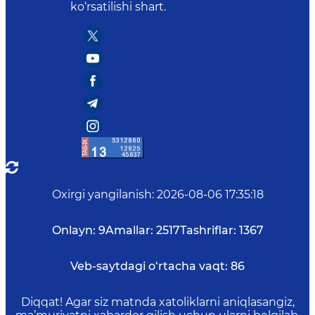
ko‘rsatilishi shart.
Oxirgi yangilanish
:
2026-08-06 17:35:18
Onlayn:
9
Amallar:
2517
Tashriflar:
1367
Veb-saytdagi o‘rtacha vaqt:
86
Diqqat! Agar siz matnda xatoliklarni aniqlasangiz,