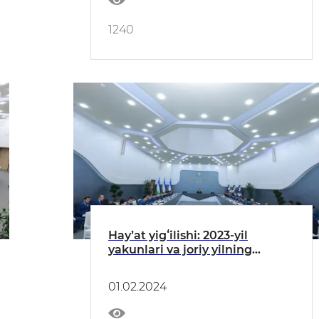
1240
Hayʼat yigʻilishi: 2023-yil
yakunlari va joriy yilning
dastlabki oyi natijalari tanqidiy
muhokamasi va ustuvor
01.02.2024
vazifalarga bagʻishlandi