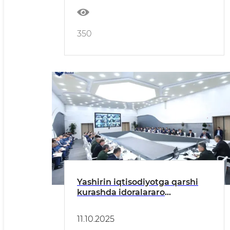
350
Yashirin iqtisodiyotga qarshi
kurashda idoralararo
hamkorlikning yangi bosqichi
11.10.2025