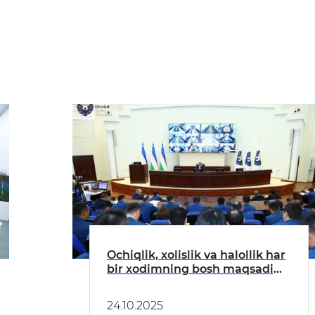
Ochiqlik, xolislik va halollik har
bir xodimning bosh maqsadi
boʻlishi shart
24.10.2025