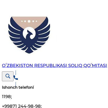
OʻZBEKISTON RESPUBLIKASI SOLIQ QOʻMITASI
Ishonch telefoni
1198
;
+99871 244-98-98
;