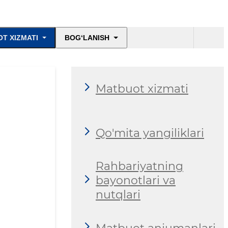
T XIZMATI
BOG‘LANISH
Matbuot xizmati
Qo'mita yangiliklari
Rahbariyatning
bayonotlari va
nutqlari