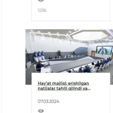
1236
Hayʼat majlisi: erishilgan
natijalar tahlil qilindi va
galdagi vazifalar belgilab olindi
07.03.2024