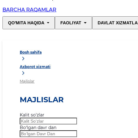
BARCHA RAQAMLAR
QO'MITA HAQIDA
FAOLIYAT
DAVLAT XIZMATLA
Bosh sahifa
Axborot xizmati
Majlislar
MAJLISLAR
Kalit so‘zlar
Bo‘lgan davr dan