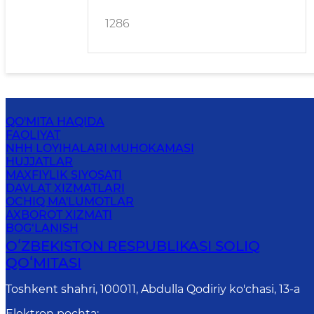
1286
QO'MITA HAQIDA
FAOLIYAT
NHH LOYIHALARI MUHOKAMASI
HUJJATLAR
MAXFIYLIK SIYOSATI
DAVLAT XIZMATLARI
OCHIQ MA'LUMOTLAR
AXBOROT XIZMATI
BOG‘LANISH
OʻZBEKISTON RESPUBLIKASI SOLIQ
QOʻMITASI
Toshkent shahri, 100011, Abdulla Qodiriy ko'chasi, 13-a
Elektron pochta
: