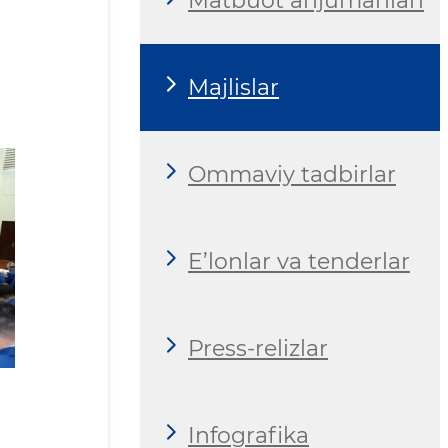
Matbuot anjumanlari
Majlislar
Ommaviy tadbirlar
E’lonlar va tenderlar
Press-relizlar
Infografika