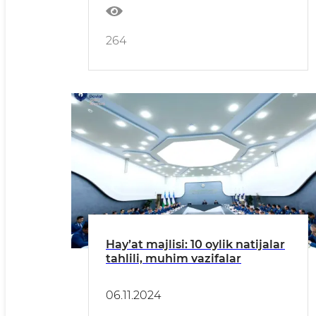
264
Hayʼat majlisi: 10 oylik natijalar
tahlili, muhim vazifalar
06.11.2024