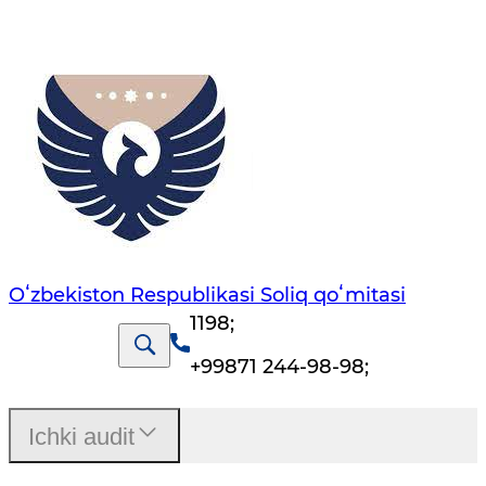
Oʻzbekiston Respublikasi Soliq qoʻmitasi
1198
;
+99871 244-98-98
;
Ichki audit