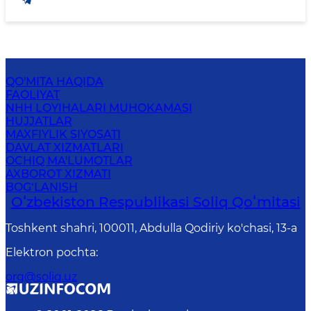
QO'MITA HAQIDA
FAOLIYAT
NHH LOYIHALARI MUHOKAMASI
HUJJATLAR
MAXFIYLIK SIYOSATI
DAVLAT XIZMATLARI
OCHIQ MA'LUMOTLAR
AXBOROT XIZMATI
BOG‘LANISH
Oʻzbekiston Respublikasi Soliq Qoʻmitasi
Toshkent shahri, 100011, Abdulla Qodiriy ko'chasi, 13-a
Elektron pochta
:
org@soliq.uz