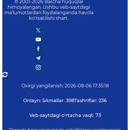
© 2001-
2026
Barcha huquqlar
himoyalangan. Ushbu veb-saytdagi
ma’lumotlardan foydalanganda havola
ko‘rsatilishi shart.
Oxirgi yangilanish
:
2026-08-06 17:35:18
Onlayn:
5
Amallar:
398
Tashriflar:
236
Veb-saytdagi o‘rtacha vaqt:
73