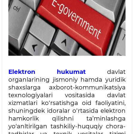
Elektron hukumat
davlat
organlarining jismoniy hamda yuridik
shaxslarga axborot-kommunikatsiya
texnologiyalari vositasida davlat
xizmatlari ko‘rsatishga oid faoliyatini,
shuningdek idoralar o‘rtasida elektron
hamkorlik qilishni ta’minlashga
yo‘anltirilgan tashkiliy-huquqiy chora-