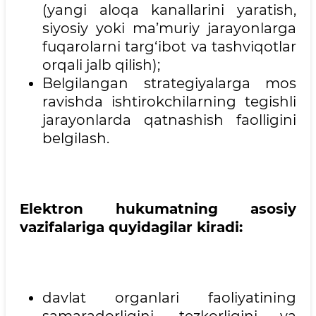
(yangi aloqa kanallarini yaratish,
siyosiy yoki ma’muriy jarayonlarga
fuqarolarni targ‘ibot va tashviqotlar
orqali jalb qilish);
Belgilangan strategiyalarga mos
ravishda ishtirokchilarning tegishli
jarayonlarda qatnashish faolligini
belgilash.
Elektron hukumatning asosiy
vazifalariga quyidagilar kiradi:
davlat organlari faoliyatining