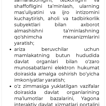
samaradorligini, tezkorligini va
shaffofligini ta’minlash, ularning
mas’uliyatini va ijro intizomini
kuchaytirish, aholi va tadbirkorlik
subyektlari bilan axborot
almashishni ta’minlashning
qo‘shimcha mexanizmlarini
yaratish;
ariza beruvchilar uchun
mamlakatning butun hududida
davlat organlari bilan o‘zaro
munosabatlarni elektron hukumat
doirasida amalga oshirish bo‘yicha
imkoniyatlar yaratish;
o‘z zimmasiga yuklatilgan vazifalar
doirasida davlat organlarining
ma’lumotlar bazalarini, Yagona
interaktiv davlat xizmatlari portalini