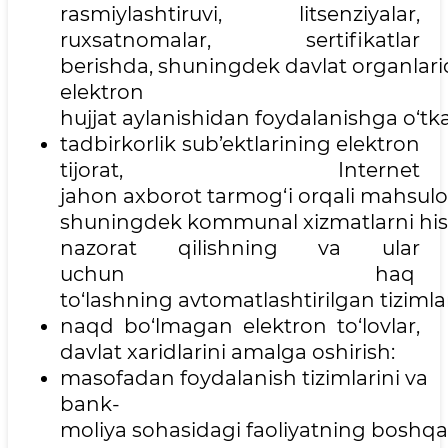
rasmiylashtiruvi, litsenziyalar,
ruxsatnomalar, sertifikatlar
berishda, shuningdek davlat organlari
elektron
hujjat aylanishidan foydalanishga o‘tka
tadbirkorlik sub’ektlarining elektron
tijorat, Internet
jahon axborot tarmog‘i orqali mahsulotn
shuningdek kommunal xizmatlarni his
nazorat qilishning va ular
uchun haq
to‘lashning avtomatlashtirilgan tizimlar
naqd bo‘lmagan elektron to‘lovlar,
davlat xaridlarini amalga oshirish:
masofadan foydalanish tizimlarini va
bank-
moliya sohasidagi faoliyatning boshqa