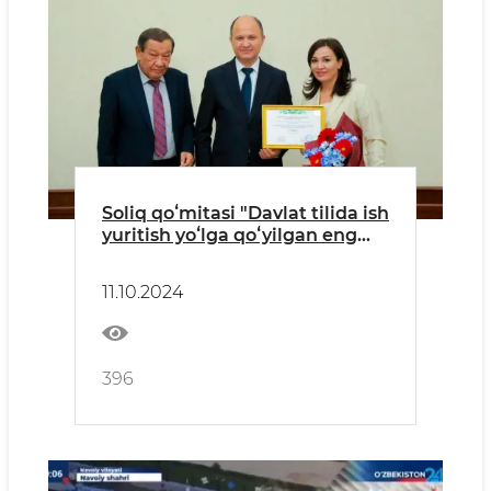
Soliq qoʻmitasi "Davlat tilida ish
yuritish yoʻlga qoʻyilgan eng
yaxshi tizim” yo‘nalishida
g‘oliblar qatorida
11.10.2024
396