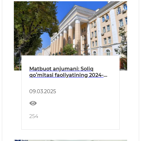
Matbuot anjumani: Soliq
qoʻmitasi faoliyatining 2024-
yildagi yakunlari: natija va
kelgusi rejalar
09.03.2025
254