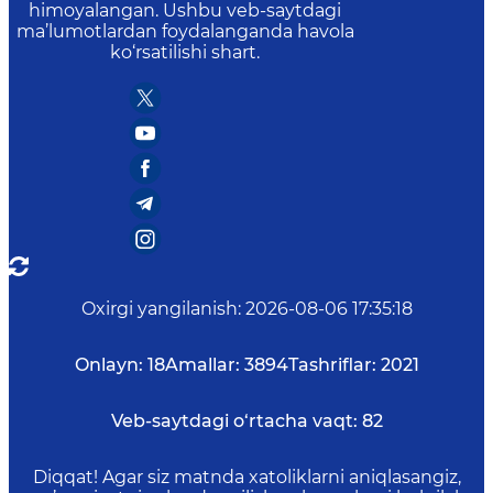
himoyalangan. Ushbu veb-saytdagi
ma’lumotlardan foydalanganda havola
ko‘rsatilishi shart.
Oxirgi yangilanish
:
2026-08-06 17:35:18
Onlayn:
18
Amallar:
3894
Tashriflar:
2021
Veb-saytdagi o‘rtacha vaqt:
82
Diqqat! Agar siz matnda xatoliklarni aniqlasangiz,