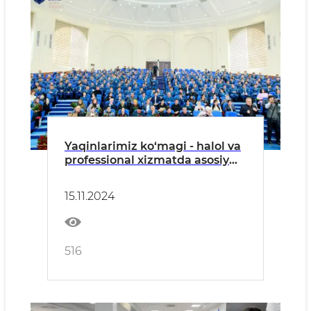
Yaqinlarimiz ko‘magi - halol va
professional xizmatda asosiy
motivatsiya
15.11.2024
516