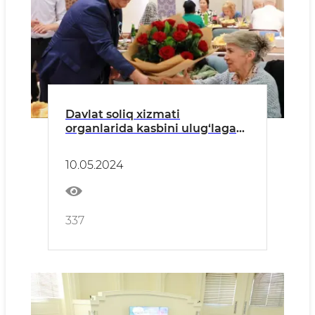
Davlat soliq xizmati
organlarida kasbini ulug‘lagan
ustozlar hamisha e’zozda
10.05.2024
337