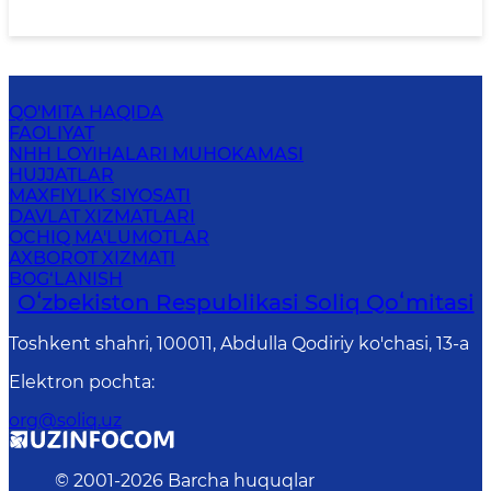
QO'MITA HAQIDA
FAOLIYAT
NHH LOYIHALARI MUHOKAMASI
HUJJATLAR
MAXFIYLIK SIYOSATI
DAVLAT XIZMATLARI
OCHIQ MA'LUMOTLAR
AXBOROT XIZMATI
BOG‘LANISH
Oʻzbekiston Respublikasi Soliq Qoʻmitasi
Toshkent shahri, 100011, Abdulla Qodiriy ko'chasi, 13-a
Elektron pochta
:
org@soliq.uz
© 2001-
2026
Barcha huquqlar