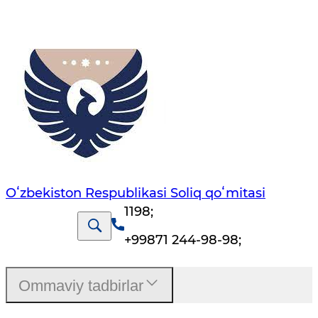
Oʻzbekiston Respublikasi Soliq qoʻmitasi
1198
;
+99871 244-98-98
;
Ommaviy tadbirlar