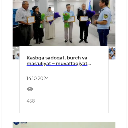
Kasbga sadoqat, burch va
mas’uliyat – muvaffaqiyat
garovi!!!
14.10.2024
458