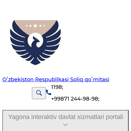
Oʻzbekiston Respublikasi Soliq qoʻmitasi
1198
;
+99871 244-98-98
;
Yagona interaktiv davlat xizmatlari portali