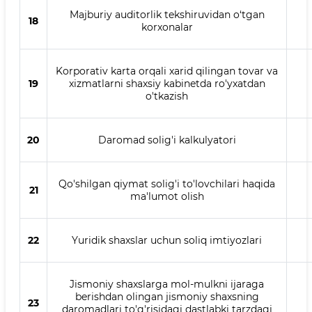
Majburiy auditorlik tekshiruvidan o‘tgan
18
korxonalar
Korporativ karta orqali xarid qilingan tovar va
19
xizmatlarni shaxsiy kabinetda ro'yxatdan
o'tkazish
20
Daromad solig'i kalkulyatori
Qo'shilgan qiymat solig'i to'lovchilari haqida
21
ma'lumot olish
22
Yuridik shaxslar uchun soliq imtiyozlari
Jismoniy shaxslarga mol-mulkni ijaraga
berishdan olingan jismoniy shaxsning
23
daromadlari to'g'risidagi dastlabki tarzdagi