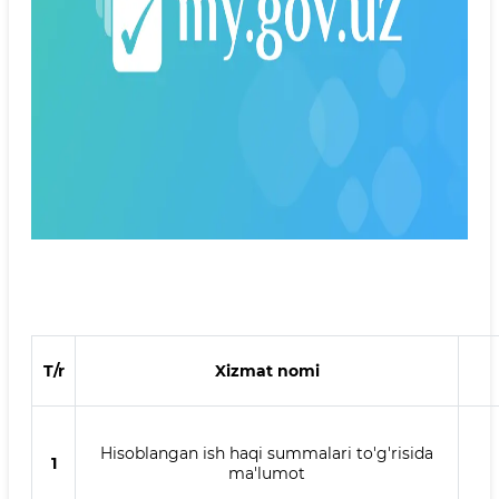
T/r
Xizmat nomi
Hisoblangan ish haqi summalari to'g'risida
1
ma'lumot