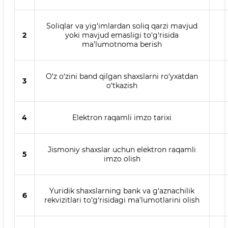
Soliqlar va yig‘imlardan soliq qarzi mavjud
2
yoki mavjud emasligi to‘g‘risida
ma’lumotnoma berish
O‘z o‘zini band qilgan shaxslarni ro‘yxatdan
3
o‘tkazish
4
Elektron raqamli imzo tarixi
Jismoniy shaxslar uchun elektron raqamli
5
imzo olish
Yuridik shaxslarning bank va g‘aznachilik
6
rekvizitlari to‘g‘risidagi ma'lumotlarini olish