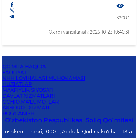
32083
Oxirgi yangilanish: 2025-10-23 10:46:31
QO'MITA HAQIDA
FAOLIYAT
NHH LOYIHALARI MUHOKAMASI
HUJJATLAR
MAXFIYLIK SIYOSATI
DAVLAT XIZMATLARI
OCHIQ MA'LUMOTLAR
AXBOROT XIZMATI
BOG‘LANISH
Oʻzbekiston Respublikasi Soliq Qoʻmitasi
Toshkent shahri, 100011, Abdulla Qodiriy ko'chasi, 13-a