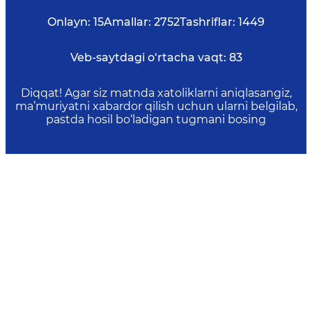
Onlayn:
15
Amallar:
2752
Tashriflar:
1449
Veb-saytdagi o‘rtacha vaqt:
83
Diqqat! Agar siz matnda xatoliklarni aniqlasangiz,
ma’muriyatni xabardor qilish uchun ularni belgilab,
pastda hosil bo‘ladigan tugmani bosing