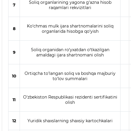
Soliq organlarining yagona g‘azna hisob
7
raqamlari rekvizitlari
Ko‘chmas mulk ijara shartnomalarini soliq
8
organlarida hisobga qo‘yish
Soliq organidan ro‘yxatdan o‘tkazilgan
9
amaldagi ijara shartnomani olish
Ortiqcha to'langan soliq va boshqa majburiy
10
to'lov summalari
O'zbekiston Respublikasi rezidenti sertifikatini
11
olish
12
Yuridik shaxslarning shaxsiy kartochkalari