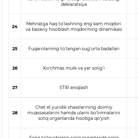
deklaratsiya
Mehnatga haq to'lashning eng kam miqdori
24
va bazaviy hisoblash miqdorining dinamikasi
25
Fuqarolarning to'langan sug'urta badallari
26
Ko'chmas mulk va yer solig'i
27
STIR aniqlash
Chet el yuridik shaxslarining doimiy
28
muassasalarini hamda ularni bo‘linmalarini
soliq organlarida hisobga qo‘yish
Soliq to‘lovchilarni soliq organlarida soliq