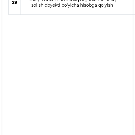
29
solish obyekti bo‘yicha hisobga qo‘yish