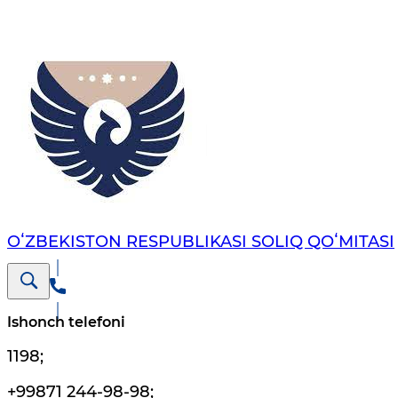
OʻZBEKISTON RESPUBLIKASI SOLIQ QOʻMITASI
Ishonch telefoni
1198
;
+99871 244-98-98
;