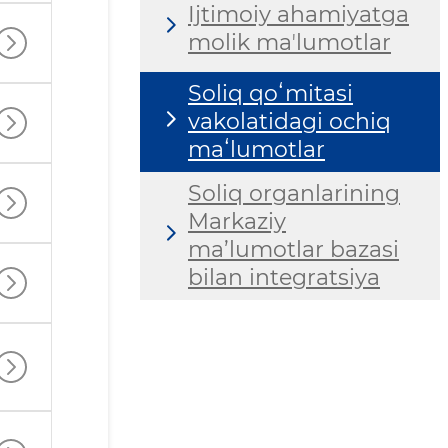
Ijtimoiy ahamiyatga
molik maʼlumotlar
Soliq qoʻmitasi
vakolatidagi ochiq
maʻlumotlar
Soliq organlarining
Markaziy
ma’lumotlar bazasi
bilan integratsiya