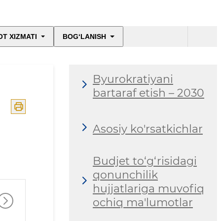
T XIZMATI
BOG‘LANISH
Byurokratiyani
bartaraf etish – 2030
Asosiy ko'rsatkichlar
Budjet to‘g‘risidagi
qonunchilik
hujjatlariga muvofiq
ochiq ma'lumotlar