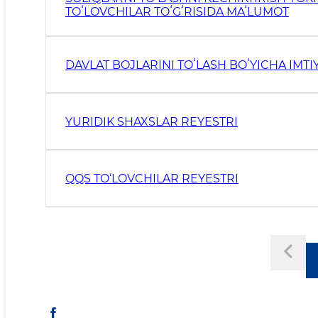
TOʻLOVCHILAR TOʻGʻRISIDA MAʻLUMOT
DAVLAT BOJLARINI TOʻLASH BOʻYICHA IM
YURIDIK SHAXSLAR REYESTRI
QQS TO‘LOVCHILAR REYESTRI