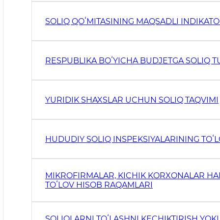
SOLIQ QOʻMITASINING MAQSADLI INDIKATOR
RESPUBLIKA BOʻYICHA BUDJETGA SOLIQ TU
YURIDIK SHAXSLAR UCHUN SOLIQ TAQVIMI
HUDUDIY SOLIQ INSPEKSIYALARINING TOʻL
MIKROFIRMALAR, KICHIK KORXONALAR HAM
TOʻLOV HISOB RAQAMLARI
SOLIQLARNI TOʻLASHNI KECHIKTIRISH YOKI