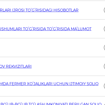
LARI IJROSI TOʻGʻRISIDAGI HISOBOTLAR
SHUMLARI TOʻGʻRISIDA TOʻGʻRISIDA MAʻLUMOT
OV REKVIZITLARI
DA FERMER XOʻJALIKLARI UCHUN IJTIMOIY SOLIQ
 BOʻLIB-BOʻLIB TOʻLASH IMKONIYATI BERILGAN SOLIQ