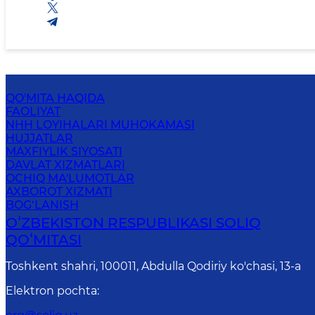
QO'MITA HAQIDA
FAOLIYAT
NHH LOYIHALARI MUHOKAMASI
HUJJATLAR
MAXFIYLIK SIYOSATI
DAVLAT XIZMATLARI
OCHIQ MA'LUMOTLAR
AXBOROT XIZMATI
BOG‘LANISH
OʻZBEKISTON RESPUBLIKASI SOLIQ
QOʻMITASI
Toshkent shahri, 100011, Abdulla Qodiriy ko'chasi, 13-a
Elektron pochta
: