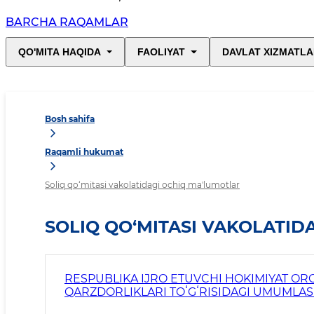
BARCHA RAQAMLAR
QO'MITA HAQIDA
FAOLIYAT
DAVLAT XIZMATLA
Bosh sahifa
Raqamli hukumat
Soliq qo‘mitasi vakolatidagi ochiq ma'lumotlar
SOLIQ QO‘MITASI VAKOLATID
RESPUBLIKA IJRO ETUVCHI HOKIMIYAT O
QARZDORLIKLARI TOʻGʻRISIDAGI UMUMLA