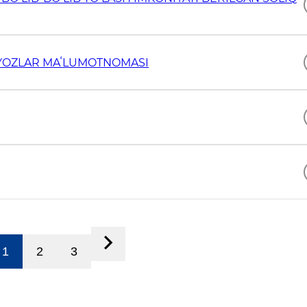
TIYOZLAR MAʻLUMOTNOMASI
1
2
3