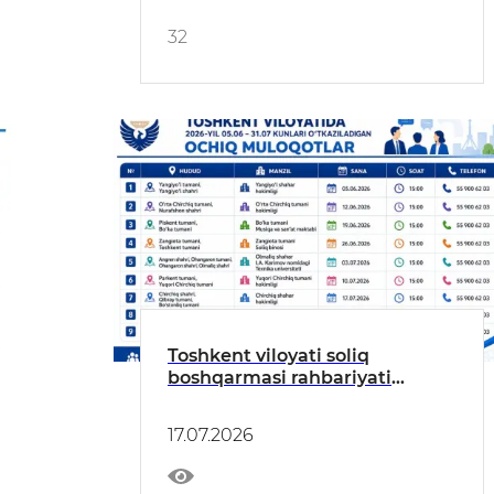
32
Toshkent viloyati soliq
boshqarmasi rahbariyati
ishtirokida hududlarda
tadbirkorlar bilan uchrashuvlar
17.07.2026
tashkil etilmoqda.