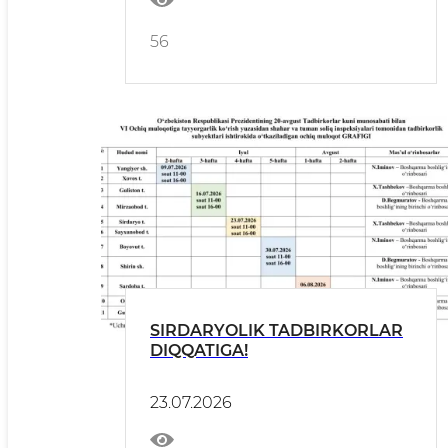
hamda sayyor qabullar tashkil
etilmoqda.
56
SIRDARYOLIK TADBIRKORLAR
DIQQATIGA!
23.07.2026