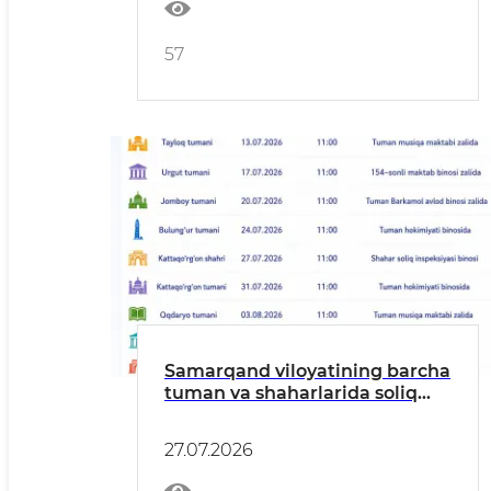
57
Samarqand viloyatining barcha
tuman va shaharlarida soliq
organlari tomonidan
tadbirkorlik subyektlari
27.07.2026
vakillari bilan ochiq
muloqotlar, uchrashuvlar