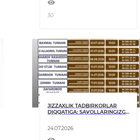
30
JIZZAXLIK TADBIRKORLAR
DIQQATIGA: SAVOLLARINGIZGA
TO‘G‘RIDAN-TO‘G‘RI JAVOB
OLING!
24.07.2026