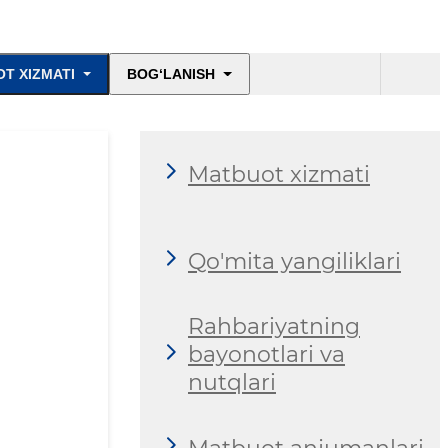
T XIZMATI
BOG‘LANISH
Matbuot xizmati
Qo'mita yangiliklari
Rahbariyatning
bayonotlari va
nutqlari