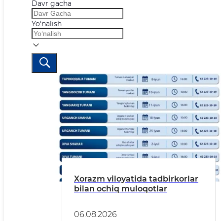
Davr gacha
Yo‘nalish
Xorazm viloyatida tadbirkorlar
bilan ochiq muloqotlar
06.08.2026