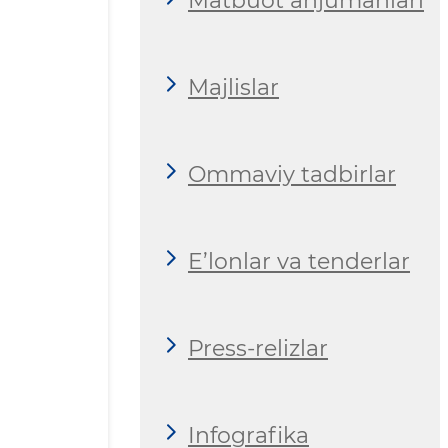
Matbuot anjumanlari
Majlislar
Ommaviy tadbirlar
E’lonlar va tenderlar
Press-relizlar
Infografika