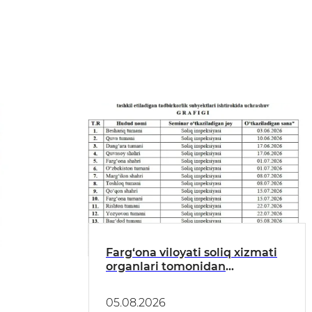
Farg‘ona viloyati soliq xizmati
organlari tomonidan
tadbirkorlik subyektlari bilan
uchrashuvlar o‘tkazilmoqda.
05.08.2026