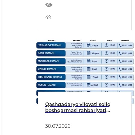
49
Qashqadaryo viloyati soliq
boshqarmasi rahbariyati
ishtirokida hududlarda
tadbirkorlar bilan uchrashuvlar
30.07.2026
tashkil etilmoqda.