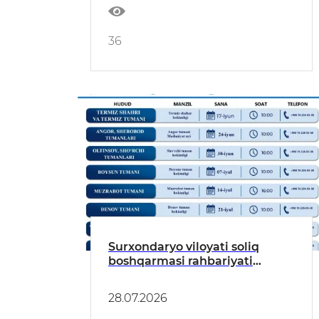
36
Surxondaryo viloyati soliq
boshqarmasi rahbariyati
tomonidan tadbirkorlar bilan
ochiq muloqot o‘tkaziladi.
28.07.2026