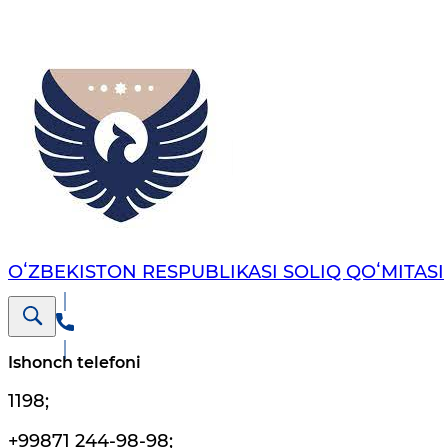
OʻZBEKISTON RESPUBLIKASI SOLIQ QOʻMITASI
Ishonch telefoni
1198
;
+99871 244-98-98
;