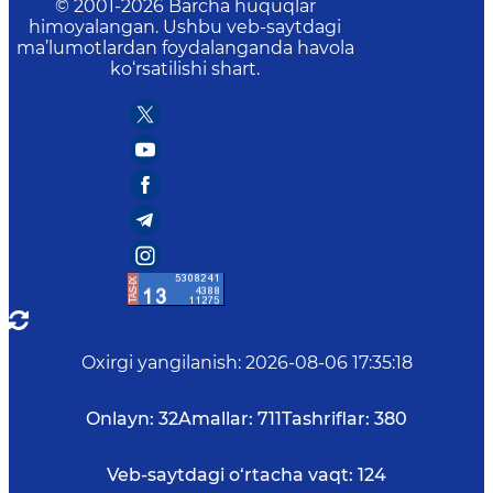
© 2001-
2026
Barcha huquqlar
himoyalangan. Ushbu veb-saytdagi
ma’lumotlardan foydalanganda havola
ko‘rsatilishi shart.
Oxirgi yangilanish
:
2026-08-06 17:35:18
Onlayn:
32
Amallar:
711
Tashriflar:
380
Veb-saytdagi o‘rtacha vaqt:
124