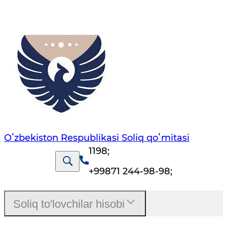
Oʻzbekiston Respublikasi Soliq qoʻmitasi
1198
;
+99871 244-98-98
;
Soliq to'lovchilar hisobi