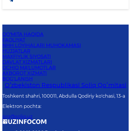
QO'MITA HAQIDA
FAOLIYAT
NHH LOYIHALARI MUHOKAMASI
HUJJATLAR
MAXFIYLIK SIYOSATI
DAVLAT XIZMATLARI
OCHIQ MA'LUMOTLAR
AXBOROT XIZMATI
BOG‘LANISH
Oʻzbekiston Respublikasi Soliq Qoʻmitasi
Toshkent shahri, 100011, Abdulla Qodiriy ko'chasi, 13-a
Elektron pochta
:
org@soliq.uz