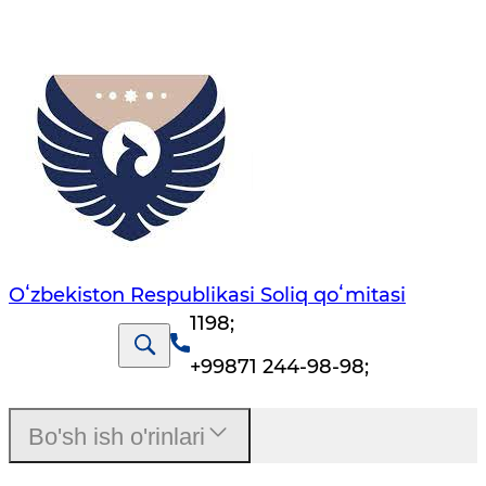
Oʻzbekiston Respublikasi Soliq qoʻmitasi
1198
;
+99871 244-98-98
;
Bo'sh ish o'rinlari