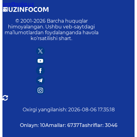
org@soliq.uz
© 2001-
2026
Barcha huquqlar
himoyalangan. Ushbu veb-saytdagi
ma’lumotlardan foydalanganda havola
ko‘rsatilishi shart.
Oxirgi yangilanish
:
2026-08-06 17:35:18
Onlayn:
10
Amallar:
6737
Tashriflar:
3046