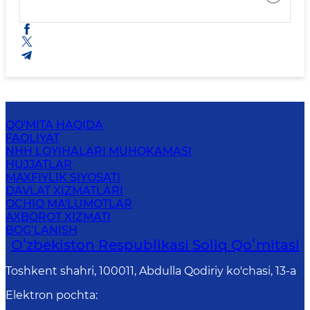
QO'MITA HAQIDA
FAOLIYAT
NHH LOYIHALARI MUHOKAMASI
HUJJATLAR
MAXFIYLIK SIYOSATI
DAVLAT XIZMATLARI
OCHIQ MA'LUMOTLAR
AXBOROT XIZMATI
BOG‘LANISH
Oʻzbekiston Respublikasi Soliq Qoʻmitasi
Toshkent shahri, 100011, Abdulla Qodiriy ko'chasi, 13-a
Elektron pochta
: