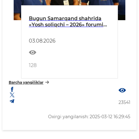
Bugun Samarqand shahrida
«Yosh soliqchi – 2026» forumi
oʻz ishini boshlaydi
03.08.2026
128
Barcha yangiliklar
23541
Oxirgi yangilanish: 2025-03-12 16:29:45