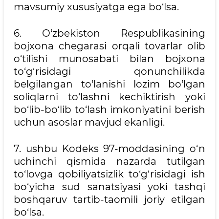
mavsumiy xususiyatga ega bo‘lsa.
6. O‘zbekiston Respublikasining
bojxona chegarasi orqali tovarlar olib
o‘tilishi munosabati bilan bojxona
to‘g‘risidagi qonunchilikda
belgilangan to‘lanishi lozim bo‘lgan
soliqlarni to‘lashni kechiktirish yoki
bo‘lib-bo‘lib to‘lash imkoniyatini berish
uchun asoslar mavjud ekanligi.
7. ushbu Kodeks 97-moddasining o‘n
uchinchi qismida nazarda tutilgan
to‘lovga qobiliyatsizlik to‘g‘risidagi ish
bo‘yicha sud sanatsiyasi yoki tashqi
boshqaruv tartib-taomili joriy etilgan
bo‘lsa.