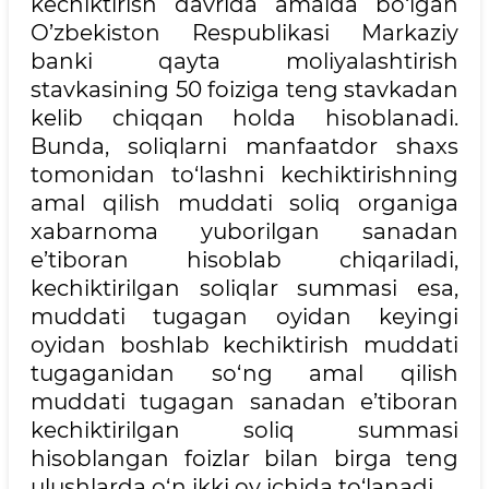
kechiktirish davrida amalda bo‘lgan
O’zbekiston Respublikasi Markaziy
banki qayta moliyalashtirish
stavkasining 50 foiziga teng stavkadan
kelib chiqqan holda hisoblanadi.
Bunda, soliqlarni manfaatdor shaxs
tomonidan to‘lashni kechiktirishning
amal qilish muddati soliq organiga
xabarnoma yuborilgan sanadan
e’tiboran hisoblab chiqariladi,
kechiktirilgan soliqlar summasi esa,
muddati tugagan oyidan keyingi
oyidan boshlab kechiktirish muddati
tugaganidan so‘ng amal qilish
muddati tugagan sanadan e’tiboran
kechiktirilgan soliq summasi
hisoblangan foizlar bilan birga teng
ulushlarda o‘n ikki oy ichida to‘lanadi.