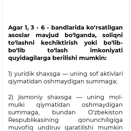
Agar 1, 3 - 6 - bandlarida ko‘rsatilgan
asoslar mavjud bo‘lganda, soliqni
to‘lashni kechiktirish yoki bo‘lib-
bo‘lib to‘lash imkoniyati
quyidagilarga berilishi mumkin:
1) yuridik shaxsga — uning sof aktivlari
qiymatidan oshmaydigan summaga;
2) jismoniy shaxsga — uning mol-
mulki qiymatidan oshmaydigan
summaga, bundan O‘zbekiston
Respublikasining qonunchiligiga
muvofiq undiruv qaratilishi mumkin