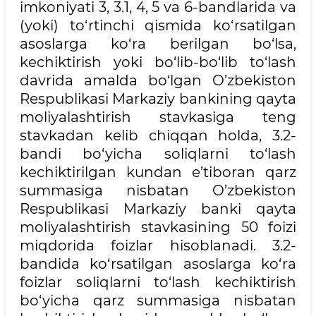
imkoniyati 3, 3.1, 4, 5 va 6-bandlarida va
(yoki) to‘rtinchi qismida ko‘rsatilgan
asoslarga ko‘ra berilgan bo‘lsa,
kechiktirish yoki bo‘lib-bo‘lib to‘lash
davrida amalda bo‘lgan O’zbekiston
Respublikasi Markaziy bankining qayta
moliyalashtirish stavkasiga teng
stavkadan kelib chiqqan holda, 3.2-
bandi bo‘yicha soliqlarni to‘lash
kechiktirilgan kundan e’tiboran qarz
summasiga nisbatan O’zbekiston
Respublikasi Markaziy banki qayta
moliyalashtirish stavkasining 50 foizi
miqdorida foizlar hisoblanadi. 3.2-
bandida ko‘rsatilgan asoslarga ko‘ra
foizlar soliqlarni to‘lash kechiktirish
bo‘yicha qarz summasiga nisbatan