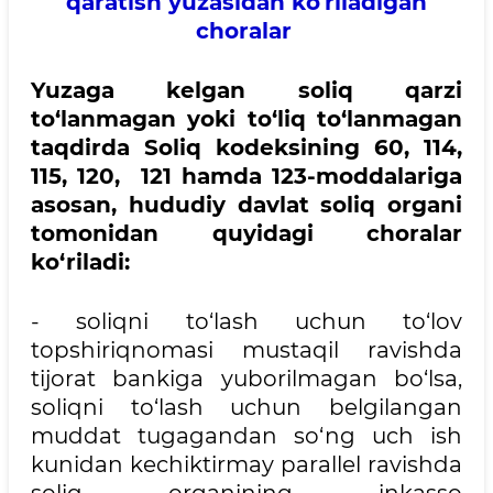
qaratish yuzasidan koʼriladigan
choralar
Yuzaga kelgan soliq qarzi
to‘lanmagan yoki to‘liq to‘lanmagan
taqdirda Soliq kodeksining 60, 114,
115, 120, 121 hamda 123-moddalariga
asosan, hududiy davlat soliq organi
tomonidan quyidagi choralar
ko‘riladi:
- soliqni to‘lash uchun to‘lov
topshiriqnomasi mustaqil ravishda
tijorat bankiga yuborilmagan bo‘lsa,
soliqni to‘lash uchun belgilangan
muddat tugagandan so‘ng uch ish
kunidan kechiktirmay parallel ravishda