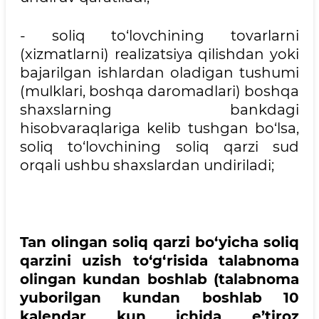
- soliq to‘lovchining tovarlarni
(xizmatlarni) realizatsiya qilishdan yoki
bajarilgan ishlardan oladigan tushumi
(mulklari, boshqa daromadlari) boshqa
shaxslarning bankdagi
hisobvaraqlariga kelib tushgan bo‘lsa,
soliq to‘lovchining soliq qarzi sud
orqali ushbu shaxslardan undiriladi;
Tan olingan soliq qarzi bo‘yicha soliq
qarzini uzish to‘g‘risida talabnoma
olingan kundan boshlab (talabnoma
yuborilgan kundan boshlab 10
kalendar kun ichida e’tiroz