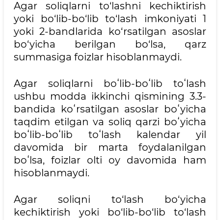
Agar soliqlarni to‘lashni kechiktirish
yoki bo‘lib-bo‘lib to‘lash imkoniyati 1
yoki 2-bandlarida ko‘rsatilgan asoslar
bo‘yicha berilgan bo‘lsa, qarz
summasiga foizlar hisoblanmaydi.
Agar soliqlarni boʻlib-boʻlib toʻlash
ushbu modda ikkinchi qismining 3.3-
bandida koʻrsatilgan asoslar boʻyicha
taqdim etilgan va soliq qarzi boʻyicha
boʻlib-boʻlib toʻlash kalendar yil
davomida bir marta foydalanilgan
boʻlsa, foizlar olti oy davomida ham
hisoblanmaydi.
Agar soliqni to‘lash bo‘yicha
kechiktirish yoki bo‘lib-bo‘lib to‘lash