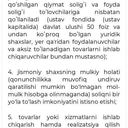
qoʻshilgan qiymat soligʻi va foyda
soligʻi toʻlovchilariga nisbatan
qoʻllaniladi (ustav fondida (ustav
kapitalida) davlat ulushi 50 foiz va
undan koʻproq boʻlgan yuridik
shaxslar, yer qaʼridan foydalanuvchilar
va aksiz toʻlanadigan tovarlarni ishlab
chiqaruvchilar bundan mustasno);
4. jismoniy shaxsning mulkiy holati
(qonunchilikka muvofiq undiruv
qaratilishi mumkin bo‘lmagan mol-
mulk hisobga olinmaganda) soliqni bir
yo‘la to‘lash imkoniyatini istisno etishi;
5. tovarlar yoki xizmatlarni ishlab
chiqarish hamda realizatsiya qilish