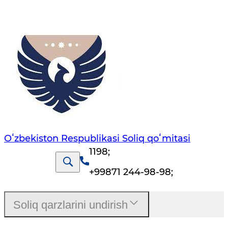
Oʻzbekiston Respublikasi Soliq qoʻmitasi
1198
;
+99871 244-98-98
;
Soliq qarzlarini undirish