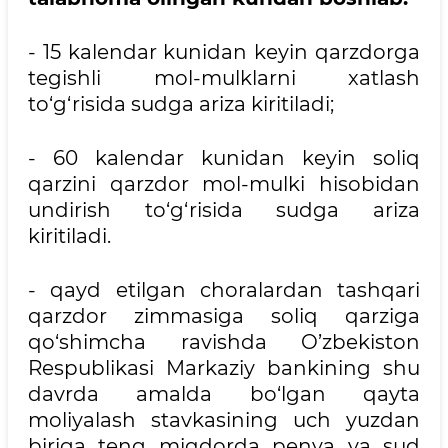
- 15 kalendar kunidan keyin qarzdorga
tegishli mol-mulklarni xatlash
to‘g‘risida sudga ariza kiritiladi;
- 60 kalendar kunidan keyin soliq
qarzini qarzdor mol-mulki hisobidan
undirish to‘g‘risida sudga ariza
kiritiladi.
- qayd etilgan choralardan tashqari
qarzdor zimmasiga soliq qarziga
qo‘shimcha ravishda O’zbekiston
Respublikasi Markaziy bankining shu
davrda amalda bo‘lgan qayta
moliyalash stavkasining uch yuzdan
biriga teng miqdorda penya va sud