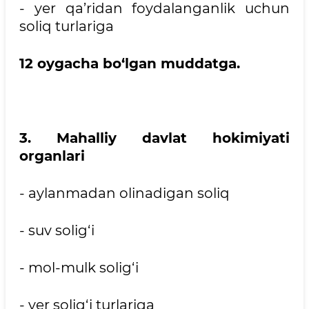
- yer qa’ridan foydalanganlik uchun
soliq turlariga
12 oygacha bo‘lgan muddatga.
3. Mahalliy davlat hokimiyati
organlari
- aylanmadan olinadigan soliq
- suv solig‘i
- mol-mulk solig‘i
- yer solig‘i turlariga