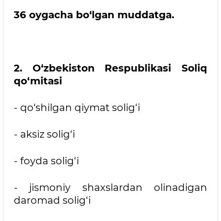
36 oygacha bo‘lgan muddatga.
2. O‘zbekiston Respublikasi Soliq
qo‘mitasi
- qo‘shilgan qiymat solig‘i
- aksiz solig‘i
- foyda solig‘i
- jismoniy shaxslardan olinadigan
daromad solig‘i