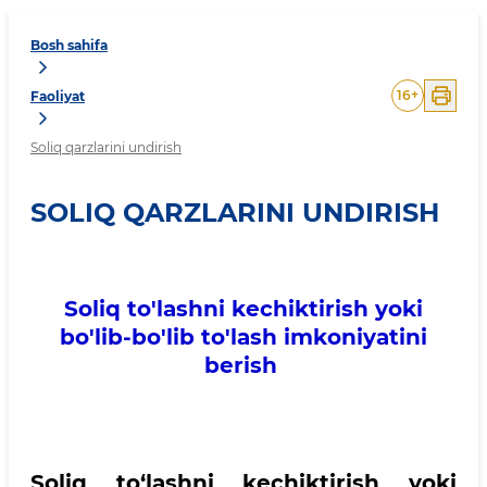
Bosh sahifa
16
+
Faoliyat
Soliq qarzlarini undirish
SOLIQ QARZLARINI UNDIRISH
Soliq to'lashni kechiktirish yoki
bo'lib-bo'lib to'lash imkoniyatini
berish
Soliq to‘lashni kechiktirish yoki