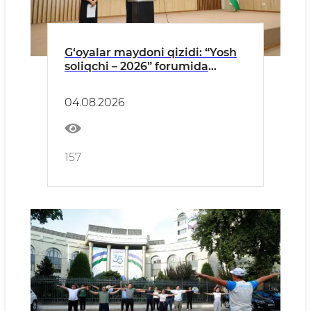
G‘oyalar maydoni qizidi: “Yosh
soliqchi – 2026” forumida
kelajak yechimlari taqdim
etildi
04.08.2026
157