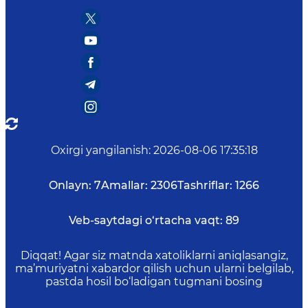
Oxirgi yangilanish
:
2026-08-06 17:35:18
Onlayn:
7
Amallar:
2306
Tashriflar:
1266
Veb-saytdagi o‘rtacha vaqt:
89
Diqqat! Agar siz matnda xatoliklarni aniqlasangiz,
ma’muriyatni xabardor qilish uchun ularni belgilab,
pastda hosil bo‘ladigan tugmani bosing