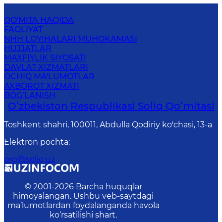
QO'MITA HAQIDA
FAOLIYAT
NHH LOYIHALARI MUHOKAMASI
HUJJATLAR
MAXFIYLIK SIYOSATI
DAVLAT XIZMATLARI
OCHIQ MA'LUMOTLAR
AXBOROT XIZMATI
BOG‘LANISH
Oʻzbekiston Respublikasi Soliq Qoʻmitasi
Toshkent shahri, 100011, Abdulla Qodiriy ko'chasi, 13-a
Elektron pochta
:
org@soliq.uz
© 2001-
2026
Barcha huquqlar
himoyalangan. Ushbu veb-saytdagi
ma’lumotlardan foydalanganda havola
ko‘rsatilishi shart.