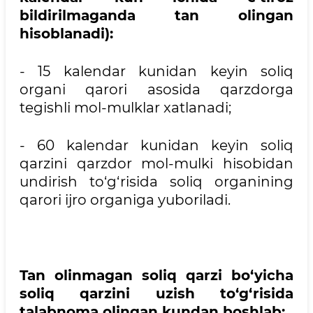
bildirilmaganda tan olingan
hisoblanadi):
- 15 kalendar kunidan keyin soliq
organi qarori asosida qarzdorga
tegishli mol-mulklar xatlanadi;
- 60 kalendar kunidan keyin soliq
qarzini qarzdor mol-mulki hisobidan
undirish to‘g‘risida soliq organining
qarori ijro organiga yuboriladi.
Tan olinmagan soliq qarzi bo‘yicha
soliq qarzini uzish to‘g‘risida
talabnoma olingan kundan boshlab: