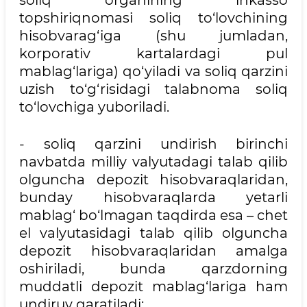
soliq organining inkasso
topshiriqnomasi soliq to‘lovchining
hisobvarag‘iga (shu jumladan,
korporativ kartalardagi pul
mablag‘lariga) qo‘yiladi va soliq qarzini
uzish to‘g‘risidagi talabnoma soliq
to‘lovchiga yuboriladi.
- soliq qarzini undirish birinchi
navbatda milliy valyutadagi talab qilib
olguncha depozit hisobvaraqlaridan,
bunday hisobvaraqlarda yetarli
mablag‘ bo‘lmagan taqdirda esa – chet
el valyutasidagi talab qilib olguncha
depozit hisobvaraqlaridan amalga
oshiriladi, bunda qarzdorning
muddatli depozit mablag‘lariga ham
undiruv qaratiladi;