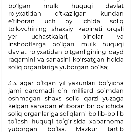
bo‘lgan mulk huquqi davlat
ro‘yxatidan o‘tkazilgan kundan
e’tiboran uch oy ichida soliq
to‘lovchining shaxsiy kabineti orqali
yer uchastkalari, binolar va
inshootlarga bo‘lgan mulk huquqi
davlat ro‘yxatidan o‘tganligining qayd
raqamini va sanasini ko‘rsatgan holda
soliq organlariga yuborgan bo‘lsa;
3.3. agar oʻtgan yil yakunlari boʻyicha
jami daromadi oʻn milliard soʻmdan
oshmagan shaxs soliq qarzi yuzaga
kelgan sanadan eʼtiboran bir oy ichida
soliq organlariga soliqlarni boʻlib-boʻlib
toʻlash huquqi toʻgʻrisida xabarnoma
yuborgan boʻlsa. Mazkur tartib