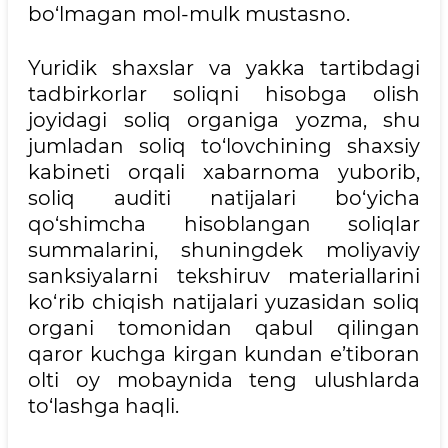
bo‘lmagan mol-mulk mustasno.
Yuridik shaxslar va yakka tartibdagi
tadbirkorlar soliqni hisobga olish
joyidagi soliq organiga yozma, shu
jumladan soliq to‘lovchining shaxsiy
kabineti orqali xabarnoma yuborib,
soliq auditi natijalari bo‘yicha
qo‘shimcha hisoblangan soliqlar
summalarini, shuningdek moliyaviy
sanksiyalarni tekshiruv materiallarini
ko‘rib chiqish natijalari yuzasidan soliq
organi tomonidan qabul qilingan
qaror kuchga kirgan kundan e’tiboran
olti oy mobaynida teng ulushlarda
to‘lashga haqli.