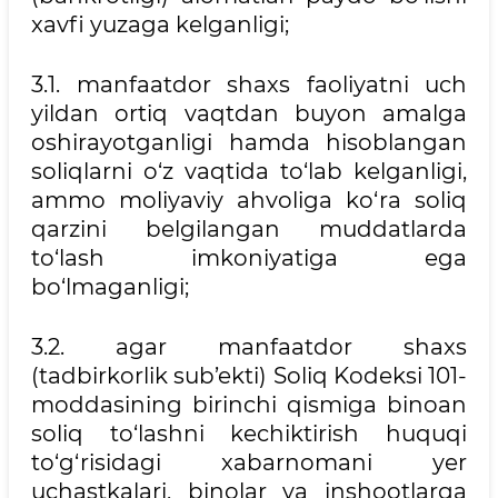
xavfi yuzaga kelganligi;
3.1. manfaatdor shaxs faoliyatni uch
yildan ortiq vaqtdan buyon amalga
oshirayotganligi hamda hisoblangan
soliqlarni o‘z vaqtida to‘lab kelganligi,
ammo moliyaviy ahvoliga ko‘ra soliq
qarzini belgilangan muddatlarda
to‘lash imkoniyatiga ega
bo‘lmaganligi;
3.2. agar manfaatdor shaxs
(tadbirkorlik sub’ekti) Soliq Kodeksi 101-
moddasining birinchi qismiga binoan
soliq to‘lashni kechiktirish huquqi
to‘g‘risidagi xabarnomani yer
uchastkalari, binolar va inshootlarga