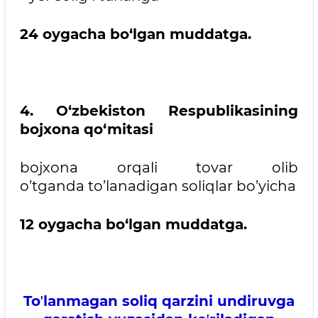
24 oygacha bo‘lgan muddatga.
4. O‘zbekiston Respublikasining
bojxona qo‘mitasi
bojxona orqali tovar olib
o’tganda to’lanadigan soliqlar bo’yicha
12 oygacha bo‘lgan muddatga.
Toʼlanmagan soliq qarzini undiruvga