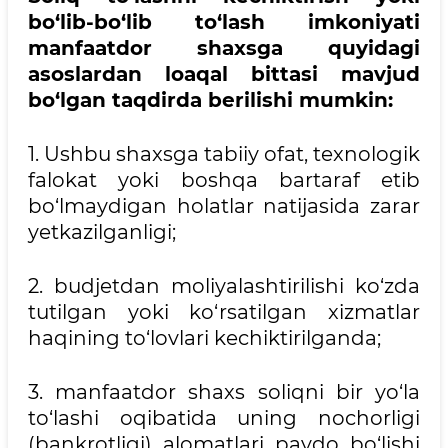
bo‘lib-bo‘lib to‘lash imkoniyati
manfaatdor shaxsga quyidagi
asoslardan loaqal bittasi mavjud
bo‘lgan taqdirda berilishi mumkin:
1. Ushbu shaxsga tabiiy ofat, texnologik
falokat yoki boshqa bartaraf etib
bo‘lmaydigan holatlar natijasida zarar
yetkazilganligi;
2. budjetdan moliyalashtirilishi ko‘zda
tutilgan yoki ko‘rsatilgan xizmatlar
haqining to‘lovlari kechiktirilganda;
3. manfaatdor shaxs soliqni bir yo‘la
to‘lashi oqibatida uning nochorligi
(bankrotligi) alomatlari paydo bo‘lishi