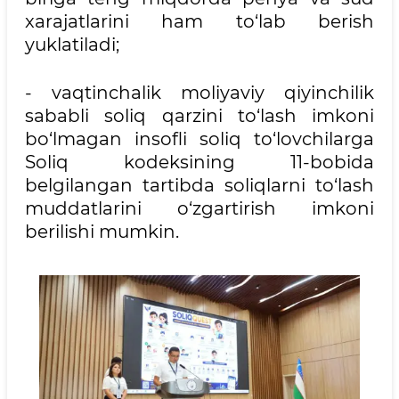
xarajatlarini ham to‘lab berish
yuklatiladi;
- vaqtinchalik moliyaviy qiyinchilik
sababli soliq qarzini to‘lash imkoni
bo‘lmagan insofli soliq to‘lovchilarga
Soliq kodeksining 11-bobida
belgilangan tartibda soliqlarni to‘lash
muddatlarini o‘zgartirish imkoni
berilishi mumkin.