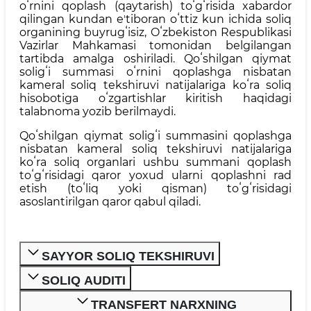
oʻrnini qoplash (qaytarish) toʻgʻrisida xabardor
qilingan kundan eʼtiboran oʻttiz kun ichida soliq
organining buyrugʻisiz, Oʻzbekiston Respublikasi
Vazirlar Mahkamasi tomonidan belgilangan
tartibda amalga oshiriladi. Qoʻshilgan qiymat
soligʻi summasi oʻrnini qoplashga nisbatan
kameral soliq tekshiruvi natijalariga koʻra soliq
hisobotiga oʻzgartishlar kiritish haqidagi
talabnoma yozib berilmaydi.
Qoʻshilgan qiymat soligʻi summasini qoplashga
nisbatan kameral soliq tekshiruvi natijalariga
koʻra soliq organlari ushbu summani qoplash
toʻgʻrisidagi qaror yoxud ularni qoplashni rad
etish (toʻliq yoki qisman) toʻgʻrisidagi
asoslantirilgan qaror qabul qiladi.
SAYYOR SOLIQ TEKSHIRUVI
SOLIQ AUDITI
TRANSFERT NARXNING