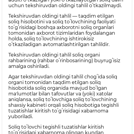
uchun tekshiruvdan oldingi tahlil oʻtkazilmaydi.
Tekshiruvdan oldingi tahlil — taqdim etilgan
soliq hisobotini va soliq toʻlovchining faoliyati
toʻgʻrisidagi boshqa axborotni soliq organlari
tomonidan axborot tizimlaridan foydalangan
holda, soliq toʻlovchining ishtirokisiz
oʻtkaziladigan avtomatlashtirilgan tahlildir.
Tekshiruvdan oldingi tahlil soliq organi
rahbarining (rahbar oʻrinbosarining) buyrugʻisiz
amalga oshiriladi.
Agar tekshiruvdan oldingi tahlil chogʻida soliq
organi tomonidan taqdim etilgan soliq
hisobotida soliq organida mavjud boʻlgan
maʼlumotlar bilan tafovutlar va (yoki) xatolar
aniqlansa, soliq toʻlovchiga soliq toʻlovchining
shaxsiy kabineti orqali soliq hisobotiga tegishli
tuzatishlar kiritish toʻgʻrisidagi xabarnoma
yuboriladi.
Soliq toʻlovchi tegishli tuzatishlar kiritish
toʻgʻrisidagi xabarnoma olingan kundan