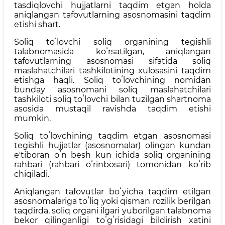
tasdiqlovchi hujjatlarni taqdim etgan holda
aniqlangan tafovutlarning asosnomasini taqdim
etishi shart.
Soliq toʻlovchi soliq organining tegishli
talabnomasida koʻrsatilgan, aniqlangan
tafovutlarning asosnomasi sifatida soliq
maslahatchilari tashkilotining xulosasini taqdim
etishga haqli. Soliq toʻlovchining nomidan
bunday asosnomani soliq maslahatchilari
tashkiloti soliq toʻlovchi bilan tuzilgan shartnoma
asosida mustaqil ravishda taqdim etishi
mumkin.
Soliq toʻlovchining taqdim etgan asosnomasi
tegishli hujjatlar (asosnomalar) olingan kundan
eʼtiboran oʻn besh kun ichida soliq organining
rahbari (rahbari oʻrinbosari) tomonidan koʻrib
chiqiladi.
Aniqlangan tafovutlar boʻyicha taqdim etilgan
asosnomalariga toʻliq yoki qisman rozilik berilgan
taqdirda, soliq organi ilgari yuborilgan talabnoma
bekor qilinganligi toʻgʻrisidagi bildirish xatini