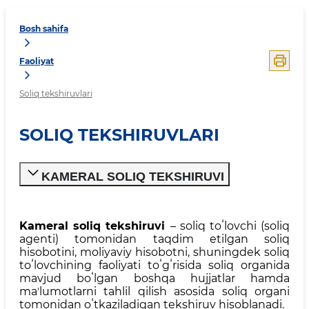
Bosh sahifa
Faoliyat
Soliq tekshiruvlari
SOLIQ TEKSHIRUVLARI
KAMERAL SOLIQ TEKSHIRUVI
Kameral soliq tekshiruvi
– soliq toʻlovchi (soliq
agenti) tomonidan taqdim etilgan soliq
hisobotini, moliyaviy hisobotni, shuningdek soliq
toʻlovchining faoliyati toʻgʻrisida soliq organida
mavjud boʻlgan boshqa hujjatlar hamda
maʼlumotlarni tahlil qilish asosida soliq organi
tomonidan oʻtkaziladigan tekshiruv hisoblanadi.