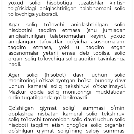
yoxud soliq hisobotiga tuzatishlar kiritish
toʻgʻrisidagi aniqlashtirilgan talabnomani soliq
toʻlovchiga yuboradi.
Agar soliq toʻlovchi aniqlashtirilgan soliq
hisobotini taqdim etmasa (shu jumladan
aniqlashtirilgan talabnomadan keyin), yoxud
aniqlangan tafovutlar boʻyicha asosnomalarni
taqdim etmasa, yoki u taqdim etgan
asosnomalar yetarli emas deb topilsa, soliq
organi soliq toʻlovchiga soliq auditini tayinlashga
haqli.
Agar soliq (hisobot) davri uchun soliq
monitoringi oʻtkazilayotgan boʻlsa, bunday davr
uchun kameral soliq tekshiruvi oʻtkazilmaydi.
Mazkur qoida soliq monitoringi muddatidan
oldin tugatilganda qoʻllanilmaydi.
Qoʻshilgan qiymat soligʻi summasi oʻrnini
qoplashga nisbatan kameral soliq tekshiruvi
soliq toʻlovchi tomonidan soliq davri uchun soliq
hisoboti taqdim etish chogʻida soliq organlari
qoʻshilgan qiymat soligʻining salbiy summasi