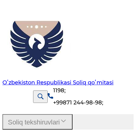
Oʻzbekiston Respublikasi Soliq qoʻmitasi
1198
;
+99871 244-98-98
;
Soliq tekshiruvlari