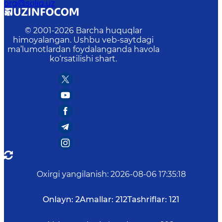
org@soliq.uz
© 2001-
2026
Barcha huquqlar
himoyalangan. Ushbu veb-saytdagi
ma’lumotlardan foydalanganda havola
ko‘rsatilishi shart.
Oxirgi yangilanish
:
2026-08-06 17:35:18
Onlayn:
2
Amallar:
212
Tashriflar:
121