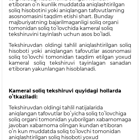
eʼtiboran oʻn kunlik muddatda aniqlashtirilgan
soliq hisobotini yoki aniqlangan tafovutlarning
asosnomasini taqdim etishi shart. Bunday
majburiyatning bajarilmaganligi soliq organi
tomonidan soliq toʻlovchida kameral soliq
tekshiruvini tayinlash uchun asos boʻladi.
Tekshiruvdan oldingi tahlil aniqlashtirilgan soliq
hisoboti yoki aniqlangan tafovutlar asosnomasi
soliq toʻlovchi tomonidan taqdim etilgan yoxud
kameral soliq tekshiruvi tayinlagan sanadan
eʼtiboran yakunlangan hisoblanadi.
Kameral soliq tekshiruvi quyidagi hollarda
oʻtkaziladi:
Tekshiruvdan oldingi tahlil natijalarida
aniqlangan tafovutlar boʻyicha soliq toʻlovchiga
soliq organi tomonidan yuborilgan xabarnomaga
javoban xabarnoma olingan kundan eʼtiboran
oʻn kun muddatda soliq toʻlovchi tomonidan
aniqlashtirilgan soliq hisoboti yoxud