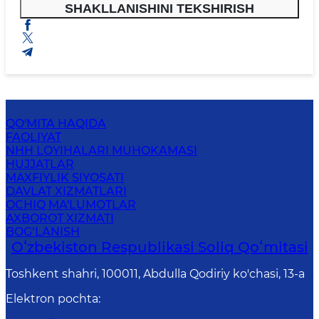
SHAKLLANISHINI TEKSHIRISH
QO'MITA HAQIDA
FAOLIYAT
NHH LOYIHALARI MUHOKAMASI
HUJJATLAR
MAXFIYLIK SIYOSATI
DAVLAT XIZMATLARI
OCHIQ MA'LUMOTLAR
AXBOROT XIZMATI
BOG‘LANISH
Oʻzbekiston Respublikasi Soliq Qoʻmitasi
Toshkent shahri, 100011, Abdulla Qodiriy ko'chasi, 13-a
Elektron pochta
: