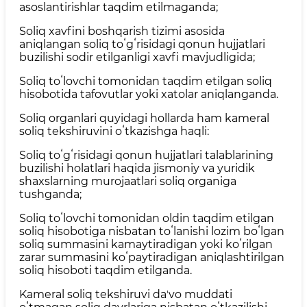
asoslantirishlar taqdim etilmaganda;
Soliq xavfini boshqarish tizimi asosida
aniqlangan soliq toʻgʻrisidagi qonun hujjatlari
buzilishi sodir etilganligi xavfi mavjudligida;
Soliq toʻlovchi tomonidan taqdim etilgan soliq
hisobotida tafovutlar yoki xatolar aniqlanganda.
Soliq organlari quyidagi hollarda ham kameral
soliq tekshiruvini oʻtkazishga haqli:
Soliq toʻgʻrisidagi qonun hujjatlari talablarining
buzilishi holatlari haqida jismoniy va yuridik
shaxslarning murojaatlari soliq organiga
tushganda;
Soliq toʻlovchi tomonidan oldin taqdim etilgan
soliq hisobotiga nisbatan toʻlanishi lozim boʻlgan
soliq summasini kamaytiradigan yoki koʻrilgan
zarar summasini koʻpaytiradigan aniqlashtirilgan
soliq hisoboti taqdim etilganda.
Kameral soliq tekshiruvi daʼvo muddati