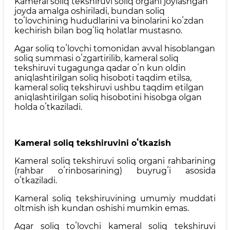
Kameral soliq tekshiruvi soliq organi joylashgan
joyda amalga oshiriladi, bundan soliq
toʻlovchining hududlarini va binolarini koʻzdan
kechirish bilan bogʻliq holatlar mustasno.
Agar soliq toʻlovchi tomonidan avval hisoblangan
soliq summasi oʻzgartirilib, kameral soliq
tekshiruvi tugagunga qadar oʻn kun oldin
aniqlashtirilgan soliq hisoboti taqdim etilsa,
kameral soliq tekshiruvi ushbu taqdim etilgan
aniqlashtirilgan soliq hisobotini hisobga olgan
holda oʻtkaziladi.
Kameral soliq tekshiruvini oʻtkazish
Kameral soliq tekshiruvi soliq organi rahbarining
(rahbar oʻrinbosarining) buyrugʻi asosida
oʻtkaziladi.
Kameral soliq tekshiruvining umumiy muddati
oltmish ish kundan oshishi mumkin emas.
Agar soliq toʻlovchi kameral soliq tekshiruvi