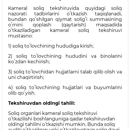
Kameral soliq tekshiruvida quyidagi soliq
nazorati tadbirlarini oʻtkazish taqiqlanadi,
bundan qoʻshilgan qiymat soligʻi summasining
oʻrnini qoplash (qaytarish) maqsadida
oʻtkaziladigan kameral soliq tekshiruvi
mustasno:
1) soliq toʻlovchining hududiga kirish;
2) soliq toʻlovchining hududini va binolarini
koʻzdan kechirish;
3) soliq toʻlovchidan hujjatlarni talab qilib olish va
uni chaqirtirish;
4) soliq toʻlovchining hujjatlari va buyumlarini
olib qoʻyish.
Tekshiruvdan oldingi tahlil:
Soliq organlari kameral soliq tekshiruvi
oʻtkazilishi boshlanguniga qadar tekshiruvdan
oldingi tahlilni oʻtkazishi mumkin. Bunda soliq
auditi oʻtkazilgan yoki oʻtkazilayotgan soliq davri