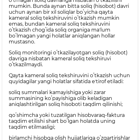
oʻtmagan soliq davrlariga nisbatan oʻtkazilishi
mumkin. Bunda aynan bitta soliq (hisobot) davri
uchun aynan bir xil soliqlar boʻyicha qayta
kameral soliq tekshiruvini oʻtkazish mumkin
emas, bundan kameral soliq tekshiruvini
oʻtkazish chogʻida soliq organiga maʼlum
boʻlmagan yangi holatlar aniqlangan hollar
mustasno.
Soliq monitoringi oʻtkazilayotgan soliq (hisobot)
davriga nisbatan kameral soliq tekshiruvi
oʻtkazilmaydi.
Qayta kameral soliq tekshiruvini oʻtkazish uchun
quyidagilar yangi holatlar sifatida eʼtirof etiladi:
soliq summalari kamayishiga yoki zarar
summasining koʻpayishiga olib keladigan
aniqlashtirilgan soliq hisoboti taqdim qilinishi;
qoʻshimcha yoki tuzatilgan hisobvaraq-faktura
taqdim etilishi shart boʻlgan holatda uning
taqdim etilmasligi;
birlamchi hisobga olish hujjatlariga oʻzgartirishlar