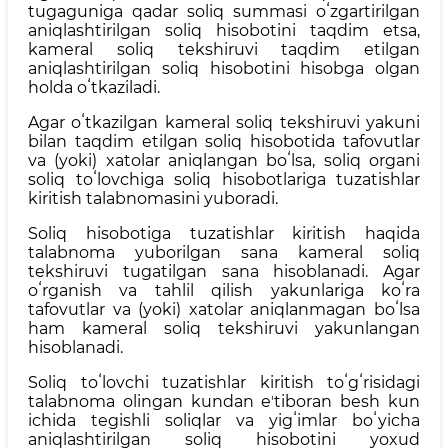
tugaguniga qadar soliq summasi oʻzgartirilgan
aniqlashtirilgan soliq hisobotini taqdim etsa,
kameral soliq tekshiruvi taqdim etilgan
aniqlashtirilgan soliq hisobotini hisobga olgan
holda oʻtkaziladi.
Agar oʻtkazilgan kameral soliq tekshiruvi yakuni
bilan taqdim etilgan soliq hisobotida tafovutlar
va (yoki) xatolar aniqlangan boʻlsa, soliq organi
soliq toʻlovchiga soliq hisobotlariga tuzatishlar
kiritish talabnomasini yuboradi.
Soliq hisobotiga tuzatishlar kiritish haqida
talabnoma yuborilgan sana kameral soliq
tekshiruvi tugatilgan sana hisoblanadi. Agar
oʻrganish va tahlil qilish yakunlariga koʻra
tafovutlar va (yoki) xatolar aniqlanmagan boʻlsa
ham kameral soliq tekshiruvi yakunlangan
hisoblanadi.
Soliq toʻlovchi tuzatishlar kiritish toʻgʻrisidagi
talabnoma olingan kundan eʼtiboran besh kun
ichida tegishli soliqlar va yigʻimlar boʻyicha
aniqlashtirilgan soliq hisobotini yoxud