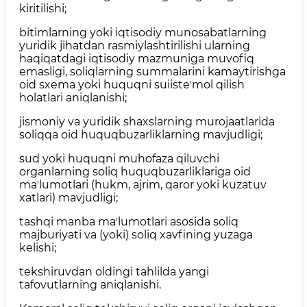
kiritilishi;
bitimlarning yoki iqtisodiy munosabatlarning
yuridik jihatdan rasmiylashtirilishi ularning
haqiqatdagi iqtisodiy mazmuniga muvofiq
emasligi, soliqlarning summalarini kamaytirishga
oid sxema yoki huquqni suiisteʼmol qilish
holatlari aniqlanishi;
jismoniy va yuridik shaxslarning murojaatlarida
soliqqa oid huquqbuzarliklarning mavjudligi;
sud yoki huquqni muhofaza qiluvchi
organlarning soliq huquqbuzarliklariga oid
maʼlumotlari (hukm, ajrim, qaror yoki kuzatuv
xatlari) mavjudligi;
tashqi manba maʼlumotlari asosida soliq
majburiyati va (yoki) soliq xavfining yuzaga
kelishi;
tekshiruvdan oldingi tahlilda yangi
tafovutlarning aniqlanishi.