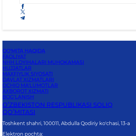
QO'MITA HAQIDA
FAOLIYAT
NHH LOYIHALARI MUHOKAMASI
HUJJATLAR
MAXFIYLIK SIYOSATI
DAVLAT XIZMATLARI
OCHIQ MA'LUMOTLAR
AXBOROT XIZMATI
BOG‘LANISH
OʻZBEKISTON RESPUBLIKASI SOLIQ
QOʻMITASI
Toshkent shahri, 100011, Abdulla Qodiriy ko'chasi, 13-a
Elektron pochta
: