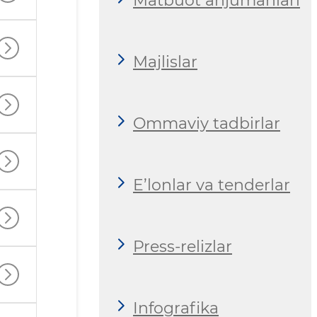
Matbuot anjumanlari
Majlislar
Ommaviy tadbirlar
E’lonlar va tenderlar
Press-relizlar
Infografika