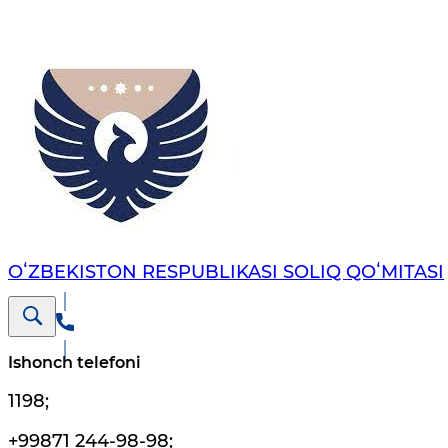
OʻZBEKISTON RESPUBLIKASI SOLIQ QOʻMITASI
Ishonch telefoni
1198
;
+99871 244-98-98
;