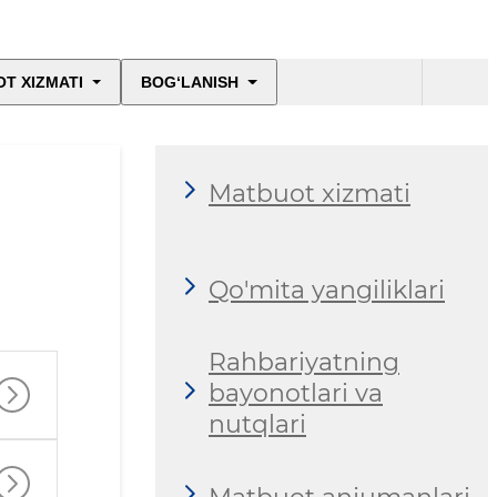
T XIZMATI
BOG‘LANISH
Matbuot xizmati
Qo'mita yangiliklari
Rahbariyatning
bayonotlari va
nutqlari