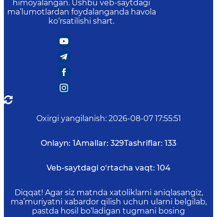
himoyalangan. Ushbu veb-saytdagi
ma’lumotlardan foydalanganda havola
ko‘rsatilishi shart.
Oxirgi yangilanish
:
2026-08-07 17:55:51
Onlayn:
1
Amallar:
329
Tashriflar:
133
Veb-saytdagi o‘rtacha vaqt:
104
Diqqat! Agar siz matnda xatoliklarni aniqlasangiz,
ma’muriyatni xabardor qilish uchun ularni belgilab,
pastda hosil bo‘ladigan tugmani bosing