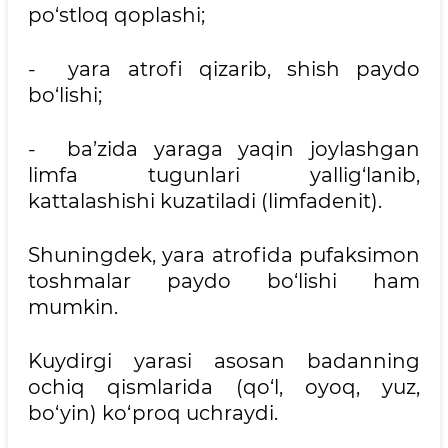
po‘stloq qoplashi;
- yara atrofi qizarib, shish paydo
bo‘lishi;
- ba’zida yaraga yaqin joylashgan
limfa tugunlari yallig‘lanib,
kattalashishi kuzatiladi (limfadenit).
Shuningdek, yara atrofida pufaksimon
toshmalar paydo bo‘lishi ham
mumkin.
Kuydirgi yarasi asosan badanning
ochiq qismlarida (qo‘l, oyoq, yuz,
bo‘yin) ko‘proq uchraydi.