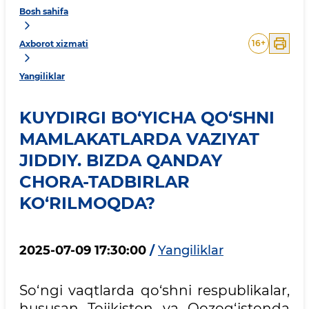
Bosh sahifa
16
+
Axborot xizmati
Yangiliklar
KUYDIRGI BO‘YICHA QO‘SHNI
MAMLAKATLARDA VAZIYAT
JIDDIY. BIZDA QANDAY
CHORA-TADBIRLAR
KO‘RILMOQDA?
2025-07-09 17:30:00
/
Yangiliklar
So‘ngi vaqtlarda qo‘shni respublikalar,
hususan Tojikiston va Qozog‘istonda