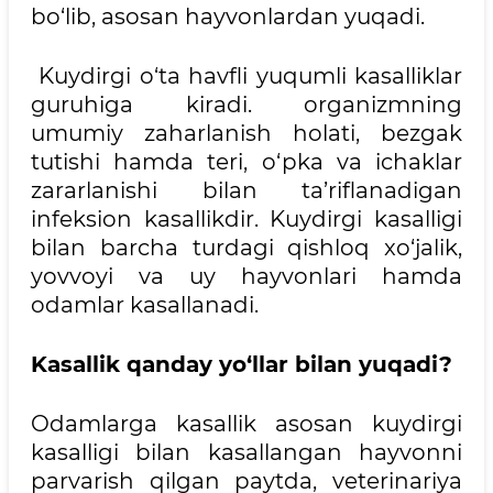
bo‘lib, asosan hayvonlardan yuqadi.
Kuydirgi o‘ta havfli yuqumli kasalliklar
guruhiga kiradi. organizmning
umumiy zaharlanish holati, bezgak
tutishi hamda teri, o‘pka va ichaklar
zararlanishi bilan ta’riflanadigan
infeksion kasallikdir. Kuydirgi kasalligi
bilan barcha turdagi qishloq xo‘jalik,
yovvoyi va uy hayvonlari hamda
odamlar kasallanadi.
Kasallik qanday yo‘llar bilan yuqadi?
Odamlarga kasallik asosan kuydirgi
kasalligi bilan kasallangan hayvonni
parvarish qilgan paytda, veterinariya