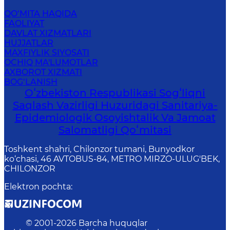
QO‘MITA HAQIDA
FAOLIYAT
DAVLAT XIZMATLARI
HUJJATLAR
MAXFIYLIK SIYOSATI
OCHIQ MA'LUMOTLAR
AXBOROT XIZMATI
BOG‘LANISH
Oʻzbekiston Respublikasi Sogʻliqni
Saqlash Vazirligi Huzuridagi Sanitariya-
Epidemiologik Osoyishtalik Va Jamoat
Salomatligi Qoʻmitasi
Toshkent shahri, Chilonzor tumani, Bunyodkor
ko‘chasi, 46 AVTOBUS-84, METRO MIRZO-ULUG'BEK,
CHILONZOR
Elektron pochta
:
© 2001-
2026
Barcha huquqlar