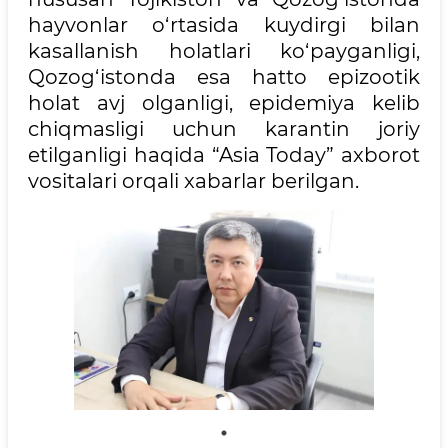
hayvonlar o‘rtasida kuydirgi bilan
kasallanish holatlari ko‘payganligi,
Qozog‘istonda esa hatto epizootik
holat avj olganligi, epidemiya kelib
chiqmasligi uchun karantin joriy
etilganligi haqida “Asia Today” axborot
vositalari orqali xabarlar berilgan.