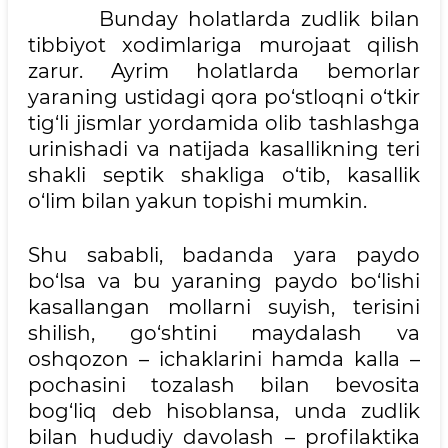
Bunday holatlarda zudlik bilan
tibbiyot xodimlariga murojaat qilish
zarur. Ayrim holatlarda bemorlar
yaraning ustidagi qora po‘stloqni o‘tkir
tig‘li jismlar yordamida olib tashlashga
urinishadi va natijada kasallikning teri
shakli septik shakliga o‘tib, kasallik
o‘lim bilan yakun topishi mumkin.
Shu sababli, badanda yara paydo
bo‘lsa va bu yaraning paydo bo‘lishi
kasallangan mollarni suyish, terisini
shilish, go‘shtini maydalash va
oshqozon – ichaklarini hamda kalla –
pochasini tozalash bilan bevosita
bog‘liq deb hisoblansa, unda zudlik
bilan hududiy davolash – profilaktika