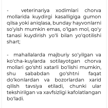
- veterinariya xodimlari chorva
mollarida kuydirgi kasalligiga gumon
qilsa yoki aniqlasa, bunday hayvonlarni
so‘yish mumkin emas, o‘lgan mol, qo‘y
tanasi kuydirish yo‘li bilan yo‘qotilishi
shart;
- mahallalarda majburiy so‘yilgan va
ko‘cha-kuylarda sotilayotgan chorva
mollari go‘shti xatarli bo‘lishi mumkin,
shu sababdan go‘shtni faqat
do‘konlardan va bozorlardan xarid
qilish tavsiya etiladi, chunki ular
tekshirilgan va xavfsizligi kafolatlangan
bo‘ladi.