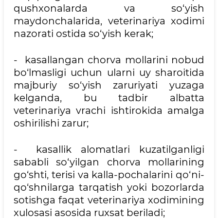
qushxonalarda va so‘yish
maydonchalarida, veterinariya xodimi
nazorati ostida so‘yish kerak;
- kasallangan chorva mollarini nobud
bo‘lmasligi uchun ularni uy sharoitida
majburiy so‘yish zaruriyati yuzaga
kelganda, bu tadbir albatta
veterinariya vrachi ishtirokida amalga
oshirilishi zarur;
- kasallik alomatlari kuzatilganligi
sababli so‘yilgan chorva mollarining
go‘shti, terisi va kalla-pochalarini qo‘ni-
qo‘shnilarga tarqatish yoki bozorlarda
sotishga faqat veterinariya xodimining
xulosasi asosida ruxsat beriladi;