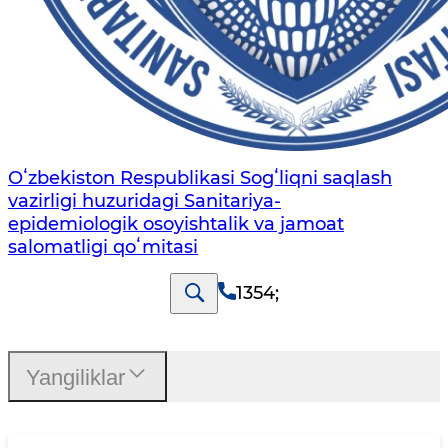
Oʻzbekiston Respublikasi Sogʻliqni saqlash
vazirligi huzuridagi Sanitariya-
epidemiologik osoyishtalik va jamoat
salomatligi qoʻmitasi
1354
;
Yangiliklar