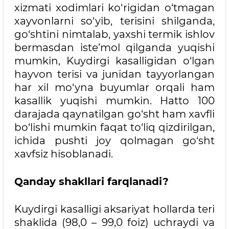
xizmati xodimlari ko‘rigidan o‘tmagan
xayvonlarni so‘yib, terisini shilganda,
go‘shtini nimtalab, yaxshi termik ishlov
bermasdan iste’mol qilganda yuqishi
mumkin, Kuydirgi kasalligidan o‘lgan
hayvon terisi va junidan tayyorlangan
har xil mo‘yna buyumlar orqali ham
kasallik yuqishi mumkin. Hatto 100
darajada qaynatilgan go‘sht ham xavfli
bo‘lishi mumkin faqat to‘liq qizdirilgan,
ichida pushti joy qolmagan go‘sht
xavfsiz hisoblanadi.
Qanday shakllari farqlanadi?
Kuydirgi kasalligi aksariyat hollarda teri
shaklida (98,0 – 99,0 foiz) uchraydi va