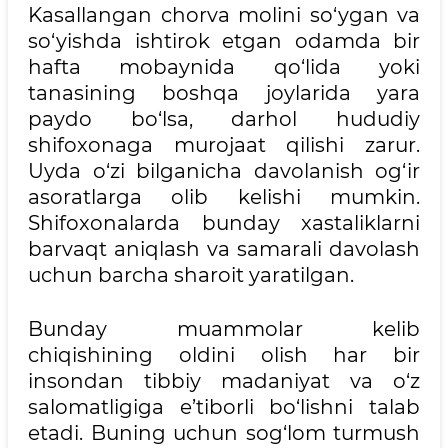
Kasallangan chorva molini so‘ygan va
so‘yishda ishtirok etgan odamda bir
hafta mobaynida qo‘lida yoki
tanasining boshqa joylarida yara
paydo bo‘lsa, darhol hududiy
shifoxonaga murojaat qilishi zarur.
Uyda o‘zi bilganicha davolanish og‘ir
asoratlarga olib kelishi mumkin.
Shifoxonalarda bunday xastaliklarni
barvaqt aniqlash va samarali davolash
uchun barcha sharoit yaratilgan.
Bunday muammolar kelib
chiqishining oldini olish har bir
insondan tibbiy madaniyat va o‘z
salomatligiga e’tiborli bo‘lishni talab
etadi. Buning uchun sog‘lom turmush