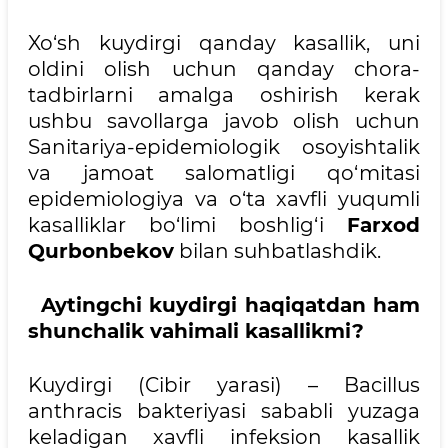
Xo‘sh kuydirgi qanday kasallik, uni
oldini olish uchun qanday chora-
tadbirlarni amalga oshirish kerak
ushbu savollarga javob olish uchun
Sanitariya-epidemiologik osoyishtalik
va jamoat salomatligi qo‘mitasi
epidemiologiya va o‘ta xavfli yuqumli
kasalliklar bo‘limi boshlig‘i
Farxod
Qurbonbekov
bilan suhbatlashdik.
Aytingchi kuydirgi haqiqatdan ham
shunchalik vahimali kasallikmi?
Kuydirgi (Cibir yarasi) – Bacillus
anthracis bakteriyasi sababli yuzaga
keladigan xavfli infeksion kasallik