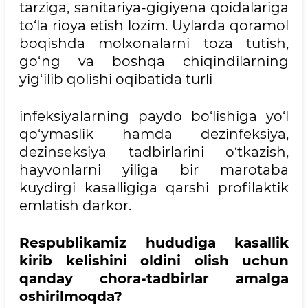
tarziga, sanitariya-gigiyena qoidalariga
to‘la rioya etish lozim. Uylarda qoramol
boqishda molxonalarni toza tutish,
go‘ng va boshqa chiqindilarning
yig‘ilib qolishi oqibatida turli
infeksiyalarning paydo bo‘lishiga yo‘l
qo‘ymaslik hamda dezinfeksiya,
dezinseksiya tadbirlarini o‘tkazish,
hayvonlarni yiliga bir marotaba
kuydirgi kasalligiga qarshi profilaktik
emlatish darkor.
Respublikamiz hududiga kasallik
kirib kelishini oldini olish uchun
qanday chora-tadbirlar amalga
oshirilmoqda?