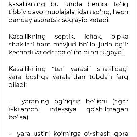
kasallikning bu turida bemor to‘liq
tibbiy davo muolajalaridan so‘ng, hech
qanday asoratsiz sog‘ayib ketadi.
Kasallikning septik, ichak, o‘pka
shakllari ham mavjud bo‘lib, juda og‘ir
kechadi va odatda o‘lim bilan tugaydi.
Kasallikning “teri yarasi” shaklidagi
yara boshqa yaralardan tubdan farq
qiladi:
- yaraning og‘riqsiz bo‘lishi (agar
ikkilamchi infeksiya qo‘shilmagan
bo‘lsa);
- yara ustini ko‘mirga o‘xshash qora