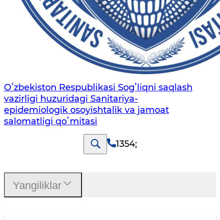
Oʻzbekiston Respublikasi Sogʻliqni saqlash
vazirligi huzuridagi Sanitariya-
epidemiologik osoyishtalik va jamoat
salomatligi qoʻmitasi
1354
;
Yangiliklar