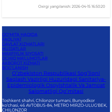
Oxirgi yangilanish: 2026-04-15 16:50:20
QO‘MITA HAQIDA
FAOLIYAT
DAVLAT XIZMATLARI
HUJJATLAR
MAXFIYLIK SIYOSATI
OCHIQ MA'LUMOTLAR
AXBOROT XIZMATI
BOG‘LANISH
Oʻzbekiston Respublikasi Sogʻliqni
Saqlash Vazirligi Huzuridagi Sanitariya-
Epidemiologik Osoyishtalik Va Jamoat
Salomatligi Qoʻmitasi
Toshkent shahri, Chilonzor tumani, Bunyodkor
ko‘chasi, 46 AVTOBUS-84, METRO MIRZO-ULUG'BEK,
CHILONZOR