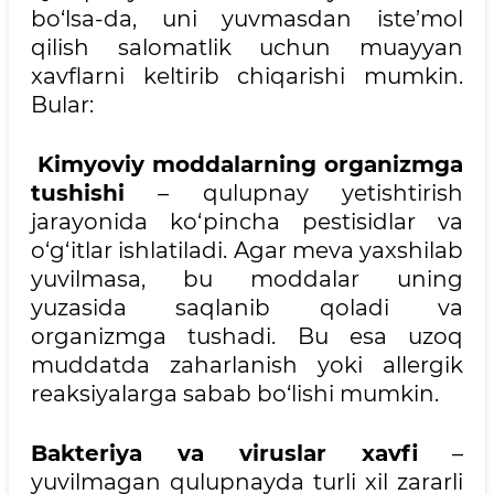
bo‘lsa-da, uni yuvmasdan iste’mol
qilish salomatlik uchun muayyan
xavflarni keltirib chiqarishi mumkin.
Bular:
Kimyoviy moddalarning organizmga
tushishi
– qulupnay yetishtirish
jarayonida ko‘pincha pestisidlar va
o‘g‘itlar ishlatiladi. Agar meva yaxshilab
yuvilmasa, bu moddalar uning
yuzasida saqlanib qoladi va
organizmga tushadi. Bu esa uzoq
muddatda zaharlanish yoki allergik
reaksiyalarga sabab bo‘lishi mumkin.
Bakteriya va viruslar xavfi
–
yuvilmagan qulupnayda turli xil zararli