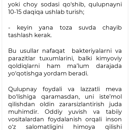
yoki choy sodasi qo‘shib, qulupnayni
10-15 daqiqa ushlab turish;
- keyin yana toza suvda chayib
tashlash kerak.
Bu usullar nafaqat bakteriyalarni va
parazitlar tuxumlarini, balki kimyoviy
qoldiqlarni ham ma’lum darajada
yo‘qotishga yordam beradi.
Qulupnay foydali va lazzatli meva
bo‘lishiga qaramasdan, uni iste’mol
qilishdan oldin zararsizlantirish juda
muhimdir. Oddiy yuvish va tabiiy
vositalardan foydalanish orqali inson
o‘z salomatligini himoya qilishi