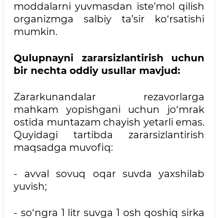
moddalarni yuvmasdan iste’mol qilish
organizmga salbiy ta’sir ko‘rsatishi
mumkin.
Qulupnayni zararsizlantirish uchun
bir nechta oddiy usullar mavjud:
Zararkunandalar rezavorlarga
mahkam yopishgani uchun jo‘mrak
ostida muntazam chayish yetarli emas.
Quyidagi tartibda zararsizlantirish
maqsadga muvofiq:
- avval sovuq oqar suvda yaxshilab
yuvish;
- so‘ngra 1 litr suvga 1 osh qoshiq sirka