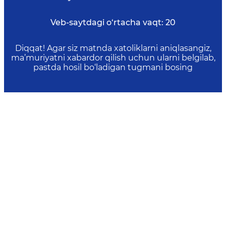
Veb-saytdagi o‘rtacha vaqt:
20
Diqqat! Agar siz matnda xatoliklarni aniqlasangiz,
ma’muriyatni xabardor qilish uchun ularni belgilab,
pastda hosil bo‘ladigan tugmani bosing