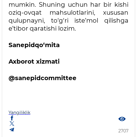
mumkin. Shuning uchun har bir kishi
oziq-ovqat mahsulotlarini, xususan
qulupnayni, to‘g‘ri iste’mol qilishga
e’tibor qaratishi lozim.
Sanepidqo
‘
mita
Axborot xizmati
@sanepidcommittee
Yangiliklik
2707