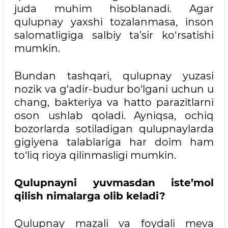
juda muhim hisoblanadi. Agar
qulupnay yaxshi tozalanmasa, inson
salomatligiga salbiy ta’sir ko‘rsatishi
mumkin.
Bundan tashqari, qulupnay yuzasi
nozik va g‘adir-budur bo‘lgani uchun u
chang, bakteriya va hatto parazitlarni
oson ushlab qoladi. Ayniqsa, ochiq
bozorlarda sotiladigan qulupnaylarda
gigiyena talablariga har doim ham
to‘liq rioya qilinmasligi mumkin.
Qulupnayni yuvmasdan iste’mol
qilish nimalarga olib keladi?
Qulupnay mazali va foydali meva