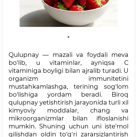
Qulupnay — mazali va foydali meva
bo‘lib, u vitaminlar, ayniqsa С
vitaminiga boyligi bilan ajralib turadi. U
organizm immunitetini
mustahkamlashga, terining sog‘lom
bo‘lishiga yordam beradi. Biroq
qulupnay yetishtirish jarayonida turli xil
kimyoviy moddalar, chang va
mikroorganizmlar bilan ifloslanishi
mumkin. Shuning uchun uni iste’mol
qilishdan oldin to‘g‘ri zararsizlantirish