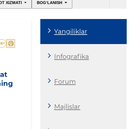
T XIZMATI
BOG‘LANISH
Yangiliklar
16
+
Infografika
at
Forum
ning
Majlislar