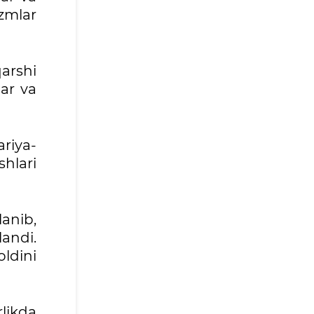
zmlar
arshi
lar va
ariya-
hlari
anib,
landi.
ldini
likda