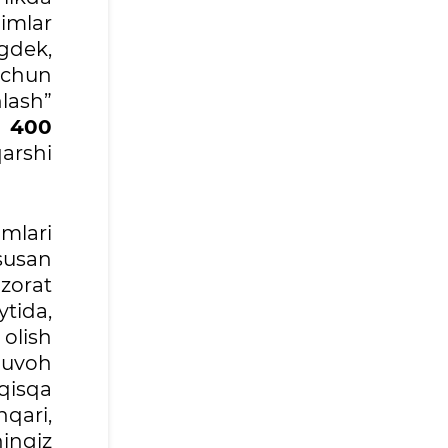
dimlar
gdek,
uchun
lash”
a
400
arshi
mlari
susan
zorat
tida,
olish
guvoh
qisqa
qari,
ingiz