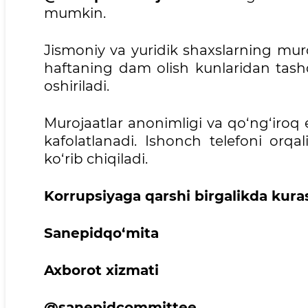
mumkin.
Jismoniy va yuridik shaxslarning muroj
haftaning dam olish kunlaridan tash
oshiriladi.
Murojaatlar anonimligi va qo‘ng‘iroq 
kafolatlanadi. Ishonch telefoni orq
ko‘rib chiqiladi.
Korrupsiyaga qarshi birgalikda kura
Sanepidqo‘mita
Axborot xizmati
@sanepidcommittee