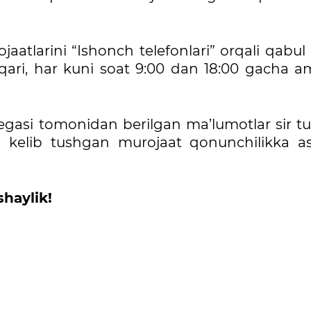
aatlarini “Ishonch telefonlari” orqali qabul 
qari, har kuni soat 9:00 dan 18:00 gacha a
egasi tomonidan berilgan ma’lumotlar sir tut
ali kelib tushgan murojaat qonunchilikka a
shaylik!