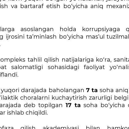
irish va bartaraf etish bo‘yicha aniq mexani
rlarga asoslangan holda korrupsiyaga q
g ijrosini ta’minlash bo‘yicha mas’ul tuzilma
.
ompleks tahlil qilish natijalariga ko‘ra, sanit
t salomatligi sohasidagi faoliyat yo‘nalis
flandi.
ri yuqori darajada baholangan
7 ta
soha aniql
aktik choralarni kuchaytirish zarurligi belgi
darajada deb topilgan
17 ta
soha bo‘yicha o
r ishlab chiqildi.
aza qilish akademiyasi bilan hamkor