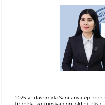
2025-yil davomida Sanitariya-epidemio
tizimida korrupsiyaning oldini olish, 