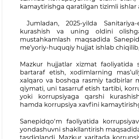
kamaytirishga qaratilgan tizimli ishlar 
Jumladan, 2025-yilda Sanitariya-
kurashish va uning oldini olishga
mustahkamlash maqsadida Sanepidq
me’yoriy-huquqiy hujjat ishlab chiqilib
Mazkur hujjatlar xizmat faoliyatida 
bartaraf etish, xodimlarning mas’uliy
xalqaro va boshqa rasmiy tadbirlar 
qiymati, uni tasarruf etish tartibi, 
yoki korrupsiyaga qarshi kurashis
hamda korrupsiya xavfini kamaytirishg
Sanepidqo‘m faoliyatida korrupsiyavi
yondashuvni shakllantirish maqsadida ko
tasdiqlandi. Mazkur xaritada korrupsiy