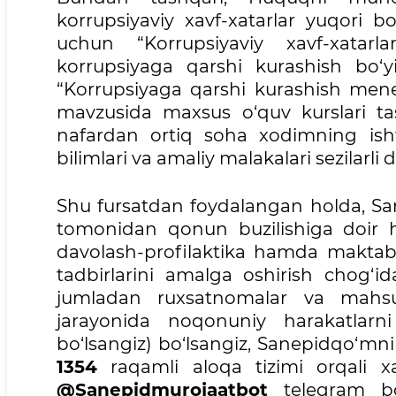
korrupsiyaviy xavf-xatarlar yuqori bo
uchun “Korrupsiyaviy xavf-xatarl
korrupsiyaga qarshi kurashish bo‘y
“Korrupsiyaga qarshi kurashish menej
mavzusida maxsus o‘quv kurslari tas
nafardan ortiq soha xodimning ishti
bilimlari va amaliy malakalari sezilarli d
Shu fursatdan foydalangan holda, Sa
tomonidan qonun buzilishiga doir ho
davolash-profilaktika hamda maktab
tadbirlarini amalga oshirish chog‘id
jumladan ruxsatnomalar va mahsulo
jarayonida noqonuniy harakatlarni
bo‘lsangiz) bo‘lsangiz, Sanepidqo‘m
1354
raqamli aloqa tizimi orqali xa
@Sanepidmurojaatbot
telegram boti