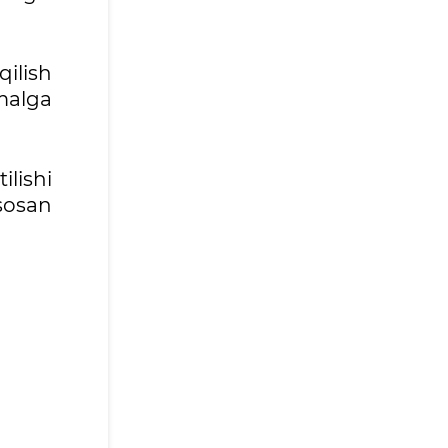
qilish
malga
ilishi
sosan