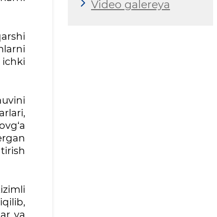
Video galereya
arshi
larni
ichki
uvini
rlari,
ovg‘a
bergan
irish
zimli
qilib,
lar va