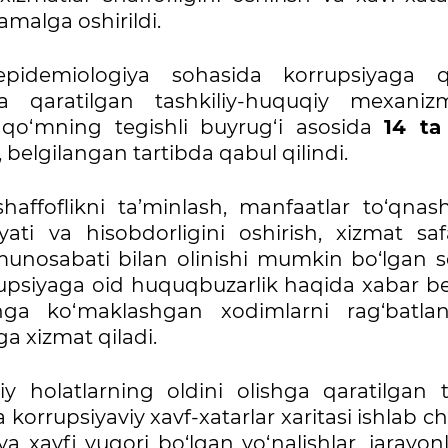
amalga oshirildi.
epidemiologiya sohasida korrupsiyaga q
 qaratilgan tashkiliy-huquqiy mexanizm
o‘mning tegishli buyrug‘i asosida
14 ta
, belgilangan tartibda qabul qilindi.
shaffoflikni ta’minlash, manfaatlar to‘qnash
ati va hisobdorligini oshirish, xizmat safa
munosabati bilan olinishi mumkin bo‘lgan s
korrupsiyaga oid huquqbuzarlik haqida xabar 
hga ko‘maklashgan xodimlarni rag‘batlant
a xizmat qiladi.
y holatlarning oldini olishga qaratilgan ti
rrupsiyaviy xavf-xatarlar xaritasi ishlab chi
a xavfi yuqori bo‘lgan yo‘nalishlar, jarayon