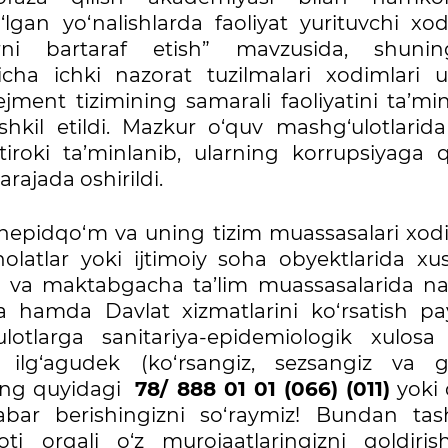
‘lgan yo‘nalishlarda faoliyat yurituvchi xo
arni bartaraf etish” mavzusida, shunin
icha ichki nazorat tuzilmalari xodimlari 
ment tizimining samarali faoliyatini ta’min
hkil etildi. Mazkur o‘quv mashg‘ulotlarid
roki ta’minlanib, ularning korrupsiyaga q
arajada oshirildi.
nepidqo‘m va uning tizim muassasalari xodi
latlar yoki ijtimoiy soha obyektlarida xu
 va maktabgacha ta’lim muassasalarida na
a hamda Davlat xizmatlarini ko‘rsatish pay
tlarga sanitariya-epidemiologik xulosa 
 ilg‘agudek (ko‘rsangiz, sezsangiz va 
ning quyidagi
78/ 888 01 01 (066) (011)
yoki 
bar berishingizni so‘raymiz! Bundan tash
 orqali o‘z murojaatlaringizni qoldirish