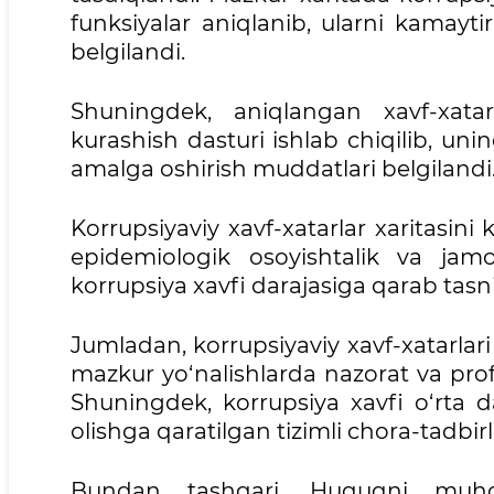
funksiyalar aniqlanib, ularni kamayt
belgilandi.
Shuningdek, aniqlangan xavf-xata
kurashish dasturi ishlab chiqilib, unin
amalga oshirish muddatlari belgilandi
Korrupsiyaviy xavf-xatarlar xaritasini k
epidemiologik osoyishtalik va jamoa
korrupsiya xavfi darajasiga qarab tasni
Jumladan, korrupsiyaviy xavf-xatarla
mazkur yo‘nalishlarda nazorat va profil
Shuningdek, korrupsiya xavfi o‘rta 
olishga qaratilgan tizimli chora-tadbirla
Bundan tashqari, Huquqni muhof