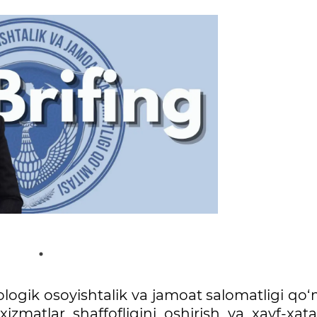
logik osoyishtalik va jamoat salomatligi qo‘
xizmatlar shaffofligini oshirish va xavf-xata