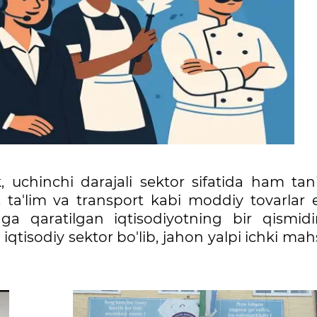
, uchinchi darajali sektor sifatida ham tani
h, ta'lim va transport kabi moddiy tovarlar
ga qaratilgan iqtisodiyotning bir qismidi
qtisodiy sektor bo'lib, jahon yalpi ichki mah