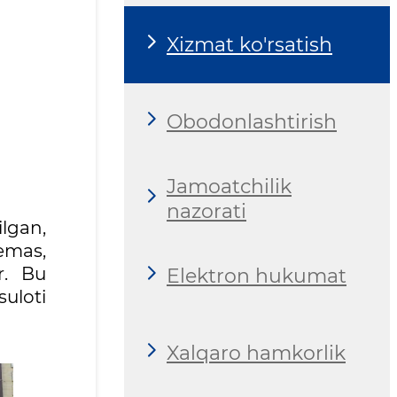
Xizmat ko'rsatish
Obodonlashtirish
Jamoatchilik
nazorati
lgan,
 emas,
r. Bu
Elektron hukumat
suloti
Xalqaro hamkorlik