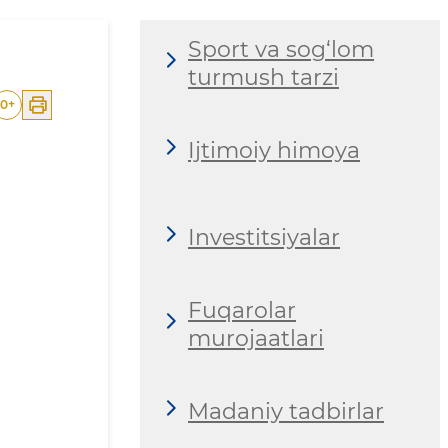
Sport va sog‘lom
turmush tarzi
0
+
Ijtimoiy himoya
Investitsiyalar
Fuqarolar
murojaatlari
Madaniy tadbirlar