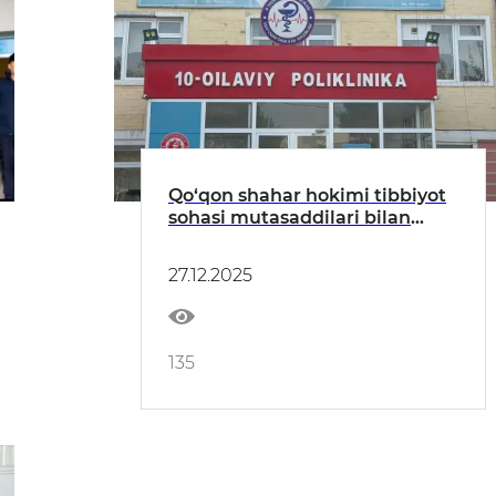
Qo‘qon shahar hokimi tibbiyot
sohasi mutasaddilari bilan
muloqot qildi
27.12.2025
135