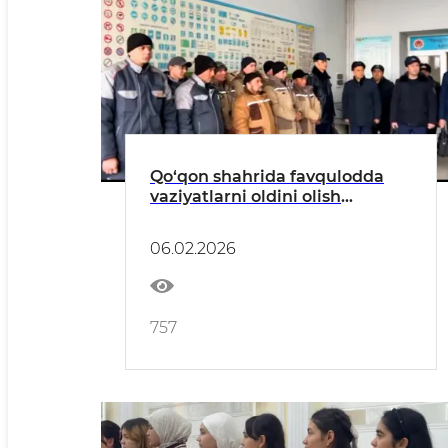
Qo‘qon shahrida favqulodda
vaziyatlarni oldini olish
choralari ko‘rilmoqda
06.02.2026
757