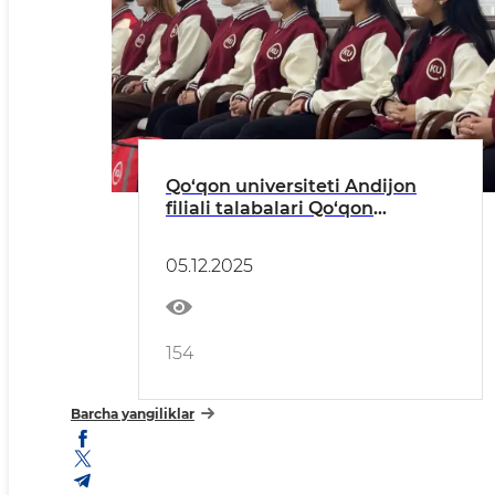
Qo‘qon universiteti Andijon
filiali talabalari Qo‘qon
shahrida tibbiy profilaktika va
targ‘ibot ishlarida ishtirok
05.12.2025
etadilar
154
Barcha yangiliklar