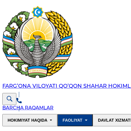
FARG’ОNА VILОYATI QO’QON SHAHAR HОKIML
BARCHA RAQAMLAR
HOKIMIYAT HAQIDA
FAOLIYAT
DAVLAT XIZMAT