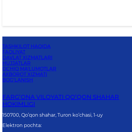
TASHKILOT HAQIDA
FAOLIYAT
DAVLAT XIZMATLARI
HUJJATLAR
OCHIQ MA'LUMOTLAR
AXBOROT XIZMATI
BOG‘LANISH
FARG’ОNА VILОYATI QO’QON SHAHAR
HОKIMLIGI
150700, Qo’qon shahar, Turon ko’chasi, 1-uy
Elektron pochta
: