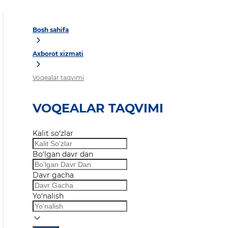
Bosh sahifa
Axborot xizmati
Voqealar taqvimi
VOQEALAR TAQVIMI
Kalit so‘zlar
Bo‘lgan davr dan
Davr gacha
Yo‘nalish