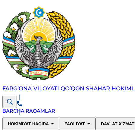
FARG’ОNА VILОYATI QO’QON SHAHAR HОKIML
BARCHA RAQAMLAR
HOKIMIYAT HAQIDA
FAOLIYAT
DAVLAT XIZMAT