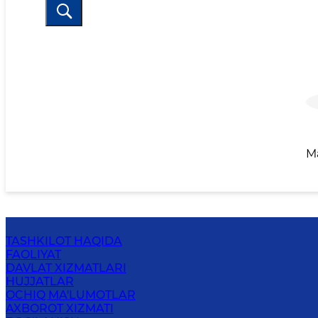
M
TASHKILOT HAQIDA
FAOLIYAT
DAVLAT XIZMATLARI
HUJJATLAR
OCHIQ MA'LUMOTLAR
AXBOROT XIZMATI