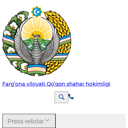
Farg’оnа vilоyati Qo’qon shahar hоkimligi
Press-relizlar