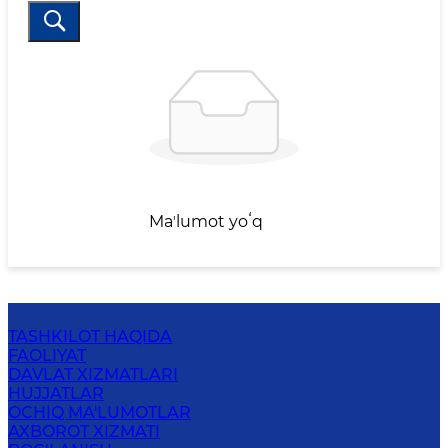
Maʼlumot yoʻq
TASHKILOT HAQIDA
FAOLIYAT
DAVLAT XIZMATLARI
HUJJATLAR
OCHIQ MA'LUMOTLAR
AXBOROT XIZMATI