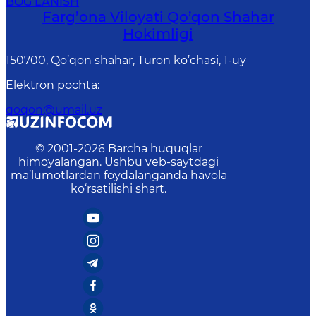
BOG‘LANISH
Farg’оnа Vilоyati Qo’qon Shahar
Hоkimligi
150700, Qo’qon shahar, Turon ko’chasi, 1-uy
Elektron pochta
:
qoqon@umail.uz
© 2001-
2026
Barcha huquqlar
himoyalangan. Ushbu veb-saytdagi
ma’lumotlardan foydalanganda havola
ko‘rsatilishi shart.