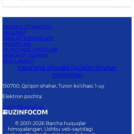
TASHKILOT HAQIDA
FAOLIYAT
DAVLAT XIZMATLARI
HUJJATLAR
OCHIQ MA'LUMOTLAR
AXBOROT XIZMATI
BOG‘LANISH
Farg’оnа Vilоyati Qo’qon Shahar
Hоkimligi
150700, Qo’qon shahar, Turon ko’chasi, 1-uy
Elektron pochta
:
qoqon@umail.uz
© 2001-
2026
Barcha huquqlar
himoyalangan. Ushbu veb-saytdagi