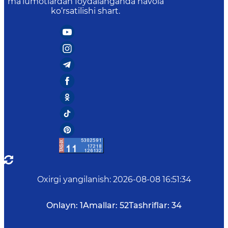
ma’lumotlardan foydalanganda havola
ko‘rsatilishi shart.
Oxirgi yangilanish
:
2026-08-08 16:51:34
Onlayn:
1
Amallar:
52
Tashriflar:
34