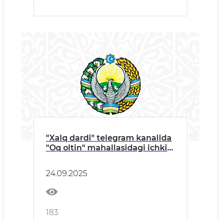
"Xalq dardi" telegram kanalida
"Oq oltin" mahallasidagi ichki
ko‘chalar yuzasidan
24.09.2025
183