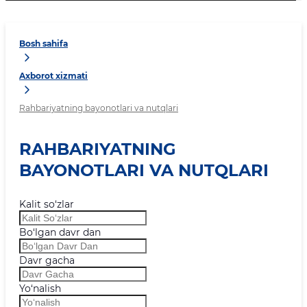
Bosh sahifa
Axborot xizmati
Rahbariyatning bayonotlari va nutqlari
RAHBARIYATNING
BAYONOTLARI VA NUTQLARI
Kalit so‘zlar
Bo‘lgan davr dan
Davr gacha
Yo‘nalish