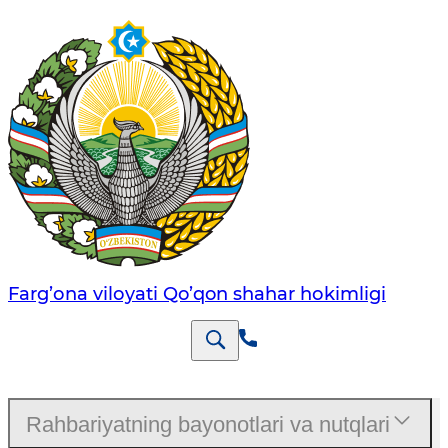
Farg’оnа vilоyati Qo’qon shahar hоkimligi
Rahbariyatning bayonotlari va nutqlari