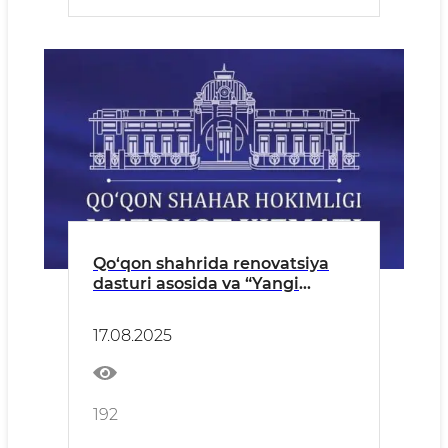
Qo‘qon shahrida renovatsiya
dasturi asosida va “Yangi
O‘zbekiston” mavzesida olib
borilayotgan qurilish ishlari
17.08.2025
yuzasidan tarqatilayotgan
asossiz “feyk” xabarlar
yuzasidan
192