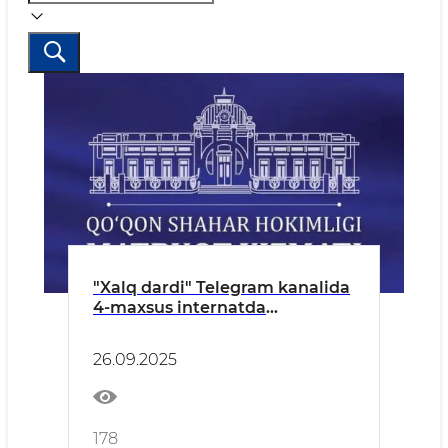
"Xalq dardi" Telegram kanalida
4-maxsus internatda
tarbiyalanuvchi bilan sodir
bo‘lgan holat yuzasidan
26.09.2025
178