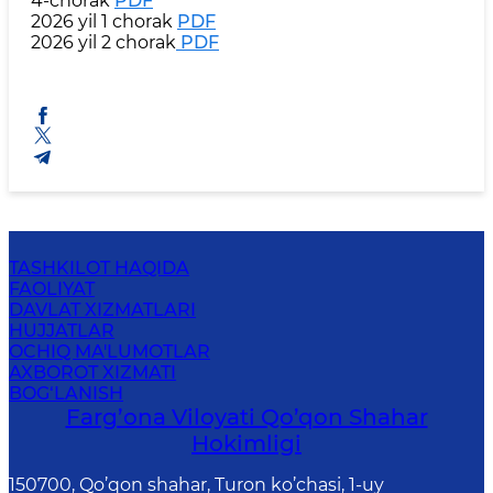
4-chorak
PDF
2026 yil 1 chorak
PDF
2026 yil 2 chorak
PDF
TASHKILOT HAQIDA
FAOLIYAT
DAVLAT XIZMATLARI
HUJJATLAR
OCHIQ MA'LUMOTLAR
AXBOROT XIZMATI
BOG‘LANISH
Farg’оnа Vilоyati Qo’qon Shahar
Hоkimligi
150700, Qo’qon shahar, Turon ko’chasi, 1-uy