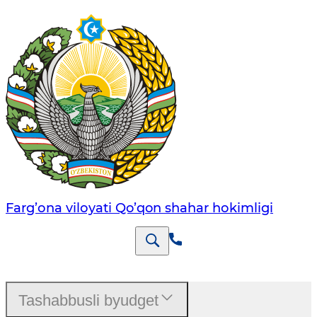
Farg’оnа vilоyati Qo’qon shahar hоkimligi
Tashabbusli byudget