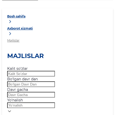
Bosh sahifa
Axborot xizmati
Majlislar
MAJLISLAR
Kalit so‘zlar
Bo‘lgan davr dan
Davr gacha
Yo‘nalish