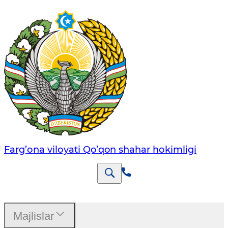
Farg’оnа vilоyati Qo’qon shahar hоkimligi
Majlislar