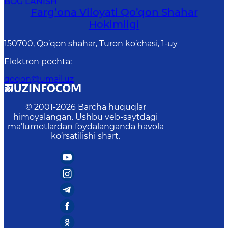
BOG‘LANISH
Farg’оnа Vilоyati Qo’qon Shahar
Hоkimligi
150700, Qo’qon shahar, Turon ko’chasi, 1-uy
Elektron pochta
:
qoqon@umail.uz
© 2001-
2026
Barcha huquqlar
himoyalangan. Ushbu veb-saytdagi
ma’lumotlardan foydalanganda havola
ko‘rsatilishi shart.