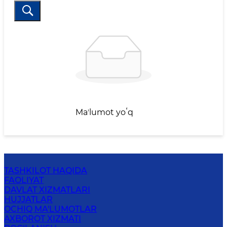
Maʼlumot yoʻq
TASHKILOT HAQIDA
FAOLIYAT
DAVLAT XIZMATLARI
HUJJATLAR
OCHIQ MA'LUMOTLAR
AXBOROT XIZMATI