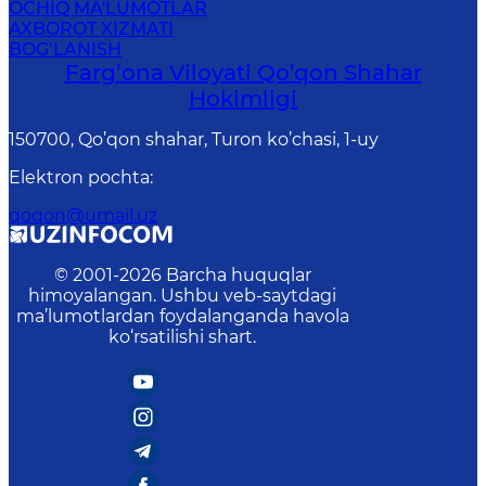
OCHIQ MA'LUMOTLAR
AXBOROT XIZMATI
BOG‘LANISH
Farg’оnа Vilоyati Qo’qon Shahar
Hоkimligi
150700, Qo’qon shahar, Turon ko’chasi, 1-uy
Elektron pochta
:
qoqon@umail.uz
© 2001-
2026
Barcha huquqlar
himoyalangan. Ushbu veb-saytdagi
ma’lumotlardan foydalanganda havola
ko‘rsatilishi shart.