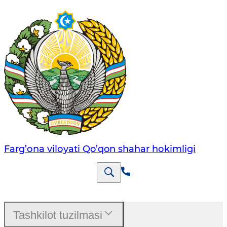
Farg’оnа vilоyati Qo’qon shahar hоkimligi
Tashkilot tuzilmasi