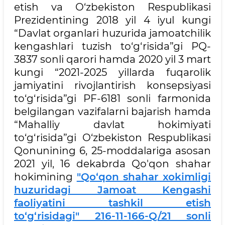
etish va O‘zbekiston Respublikasi
Prezidentining 2018 yil 4 iyul kungi
“Davlat organlari huzurida jamoatchilik
kengashlari tuzish to‘g‘risida”gi PQ-
3837 sonli qarori hamda 2020 yil 3 mart
kungi “2021-2025 yillarda fuqarolik
jamiyatini rivojlantirish konsepsiyasi
to‘g‘risida”gi PF-6181 sonli farmonida
belgilangan vazifalarni bajarish hamda
“Mahalliy davlat hokimiyati
to‘g‘risida”gi O‘zbekiston Respublikasi
Qonunining 6, 25-moddalariga asosan
2021 yil, 16 dekabrda Qo'qon shahar
hokimining
"Qo‘qon shahar xokimligi
huzuridagi Jamoat Kengashi
faoliyatini tashkil etish
to‘g‘risidagi" 216-11-166-Q/21 sonli