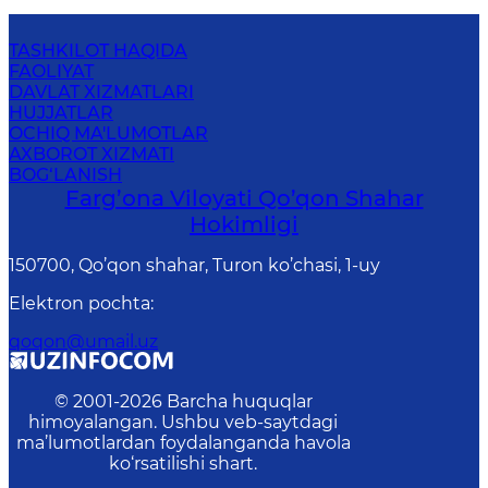
TASHKILOT HAQIDA
FAOLIYAT
DAVLAT XIZMATLARI
HUJJATLAR
OCHIQ MA'LUMOTLAR
AXBOROT XIZMATI
BOG‘LANISH
Farg’оnа Vilоyati Qo’qon Shahar
Hоkimligi
150700, Qo’qon shahar, Turon ko’chasi, 1-uy
Elektron pochta
:
qoqon@umail.uz
© 2001-
2026
Barcha huquqlar
himoyalangan. Ushbu veb-saytdagi
ma’lumotlardan foydalanganda havola
ko‘rsatilishi shart.