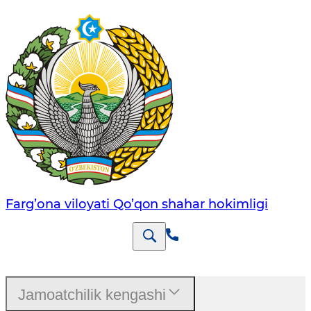
Farg’оnа vilоyati Qo’qon shahar hоkimligi
Jamoatchilik kengashi