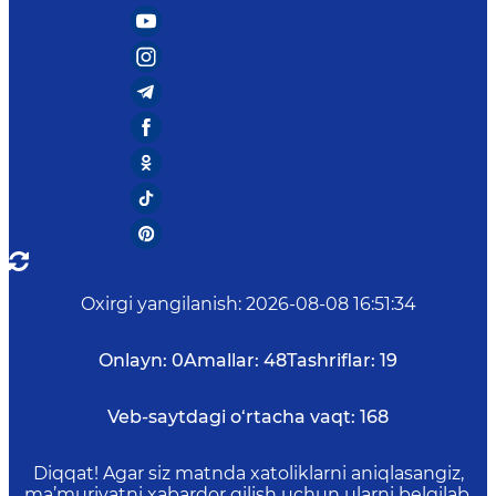
Oxirgi yangilanish
:
2026-08-08 16:51:34
Onlayn:
0
Amallar:
48
Tashriflar:
19
Veb-saytdagi o‘rtacha vaqt:
168
Diqqat! Agar siz matnda xatoliklarni aniqlasangiz,
ma’muriyatni xabardor qilish uchun ularni belgilab,