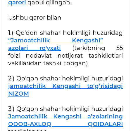
qarori
qabul qilingan.
Ushbu qaror bilan
1.) Qo‘qon shahar hokimligi huzuridag
“Jamoatchilik Kengashi”
azolari ro'yxati
(tarkibning 55
foizi nodavlat notijorat tashkilotlari
vakillaridan tashkil topgan)
2.) Qo‘qon shahar hokimligi huzuridagi
jamoatchilik Kengashi to‘g‘risidagi
NIZOM
3.) Qo‘qon shahar hokimligi huzuridagi
Jamoatchilik Kengashi a’zolarining
ODOB-AXLOQ QOIDALARI