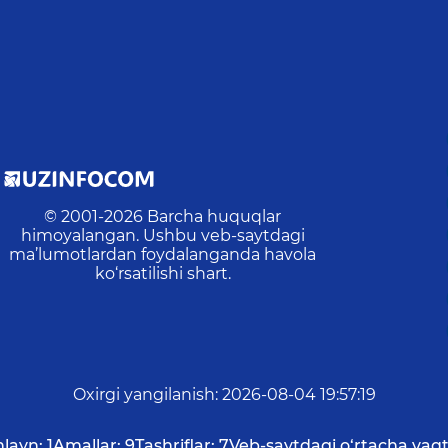
© 2001-
2026
Barcha huquqlar
himoyalangan. Ushbu veb-saytdagi
ma’lumotlardan foydalanganda havola
ko‘rsatilishi shart.
Oxirgi yangilanish
:
2026-08-04 19:57:19
layn:
1
Amallar:
9
Tashriflar:
7
Veb-saytdagi o‘rtacha vaqt