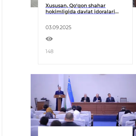
Xususan, Qo‘qon shahar
hokimligida davlat idoralari
xizmatchilari uchun o‘tkazilgan
muloqot chog‘ida
03.09.2025
mamlakatimizda so‘nggi
yillarda davlatimiz rahbarining
tashabbuslari bilan davlat
xizmatining nufuzini oshirish,
148
davlat xizmatchilarining
ijtimoiy va modd