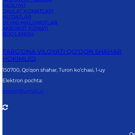
FAOLIYAT
DAVLAT XIZMATLARI
HUJJATLAR
OCHIQ MA'LUMOTLAR
AXBOROT XIZMATI
BOG‘LANISH
FARG’ОNА VILОYATI QO’QON SHAHAR
HОKIMLIGI
150700, Qo’qon shahar, Turon ko’chasi, 1-uy
Elektron pochta
:
qoqon@umail.uz
On