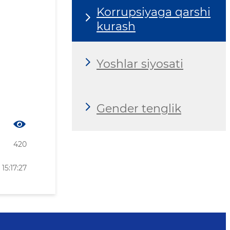
Korrupsiyaga qarshi
kurash
Yoshlar siyosati
Gender tenglik
420
15:17:27