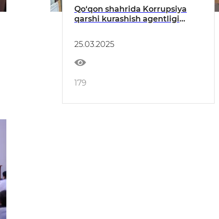
Qo‘qon shahrida Korrupsiya
qarshi kurashish agentligi
ishchi guruhi faoliyat olib
bormoqda
25.03.2025
179