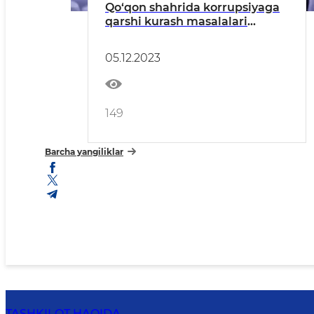
Qo‘qon shahrida korrupsiyaga
qarshi kurash masalalari
muhokama etildi
05.12.2023
149
Barcha yangiliklar
TASHKILOT HAQIDA