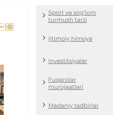
Sport va sog‘lom
turmush tarzi
16
+
Ijtimoiy himoya
Investitsiyalar
Fuqarolar
murojaatlari
Madaniy tadbirlar