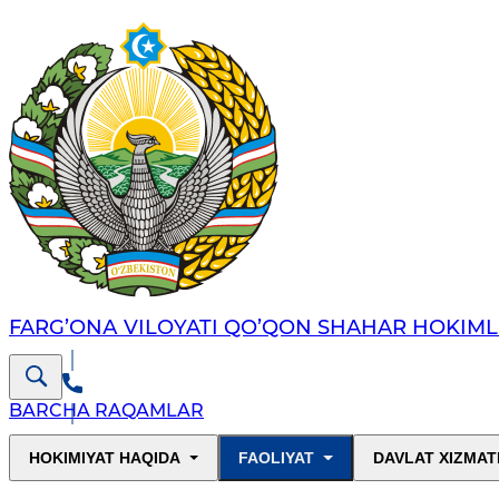
FARG’ОNА VILОYATI QO’QON SHAHAR HОKIML
BARCHA RAQAMLAR
HOKIMIYAT HAQIDA
FAOLIYAT
DAVLAT XIZMAT