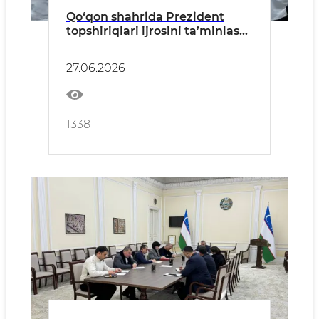
Qo‘qon shahrida Prezident
topshiriqlari ijrosini ta’minlash
choralari ko‘rilmoqda
27.06.2026
1338