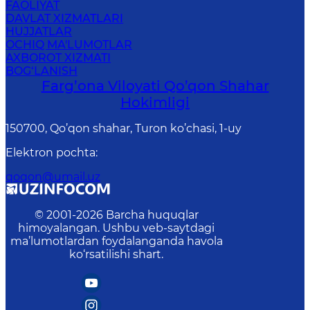
FAOLIYAT
DAVLAT XIZMATLARI
HUJJATLAR
OCHIQ MA'LUMOTLAR
AXBOROT XIZMATI
BOG‘LANISH
Farg’оnа Vilоyati Qo’qon Shahar
Hоkimligi
150700, Qo’qon shahar, Turon ko’chasi, 1-uy
Elektron pochta
:
qoqon@umail.uz
© 2001-
2026
Barcha huquqlar
himoyalangan. Ushbu veb-saytdagi
ma’lumotlardan foydalanganda havola
ko‘rsatilishi shart.