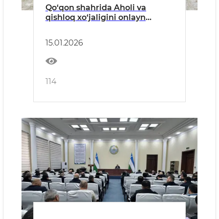
Qo‘qon shahrida Aholi va
qishloq xo‘jaligini onlayn
ro‘yxatga olish tadbirlarini
yuqori saviyada tashkil etish
15.01.2026
yuzasidan vazifalar belgilab
berildi
114