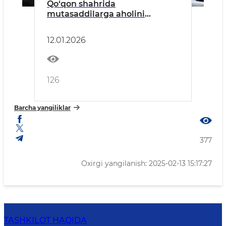
Qo‘qon shahrida
mutasaddilarga aholini
ro‘yxatga olish tadbirini yuqori
saviyada tashkil etish
12.01.2026
yuzasidan vazifalar belgilab
berildi
126
Barcha yangiliklar
377
Oxirgi yangilanish: 2025-02-13 15:17:27
TASHKILOT HAQIDA