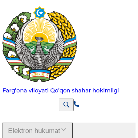
Farg’оnа vilоyati Qo’qon shahar hоkimligi
Elektron hukumat