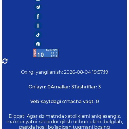
Oxirgi yangilanish
:
2026-08-04 19:57:19
Onlayn:
0
Amallar:
3
Tashriflar:
3
Veb-saytdagi o‘rtacha vaqt:
0
Diqqat! Agar siz matnda xatoliklarni aniqlasangiz,
ma’muriyatni xabardor qilish uchun ularni belgilab,
pastda hosil bo‘ladigan tugmani bosing