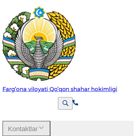
Farg’оnа vilоyati Qo’qon shahar hоkimligi
Kontaktlar