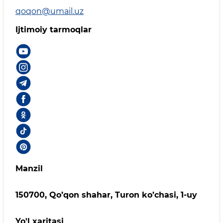
qoqon@umail.uz
Ijtimoiy tarmoqlar
Manzil
150700, Qo’qon shahar, Turon ko’chasi, 1-uy
Yo'l xaritasi