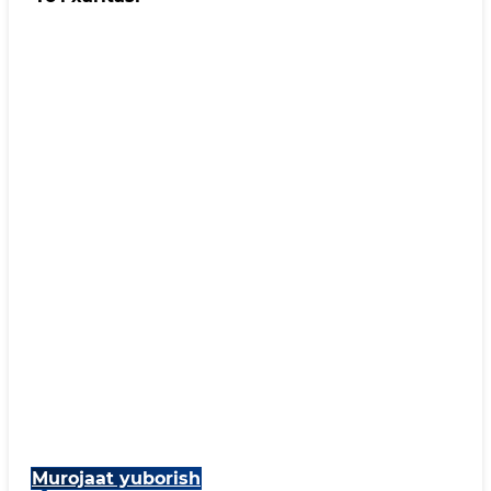
Murojaat yuborish