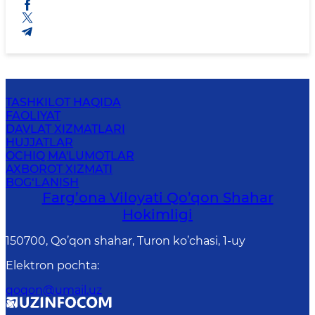
TASHKILOT HAQIDA
FAOLIYAT
DAVLAT XIZMATLARI
HUJJATLAR
OCHIQ MA'LUMOTLAR
AXBOROT XIZMATI
BOG‘LANISH
Farg’оnа Vilоyati Qo’qon Shahar
Hоkimligi
150700, Qo’qon shahar, Turon ko’chasi, 1-uy
Elektron pochta
:
qoqon@umail.uz