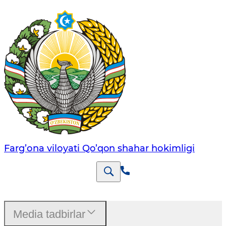
Farg’оnа vilоyati Qo’qon shahar hоkimligi
Media tadbirlar