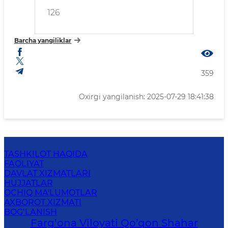
126
Barcha yangiliklar
359
Oxirgi yangilanish: 2025-07-29 18:41:38
TASHKILOT HAQIDA
FAOLIYAT
DAVLAT XIZMATLARI
HUJJATLAR
OCHIQ MA'LUMOTLAR
AXBOROT XIZMATI
BOG‘LANISH
Farg’оnа Vilоyati Qo’qon Shahar