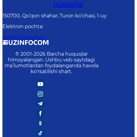
Hоkimligi
150700, Qo’qon shahar, Turon ko’chasi, 1-uy
Elektron pochta
:
qoqon@umail.uz
© 2001-
2026
Barcha huquqlar
himoyalangan. Ushbu veb-saytdagi
ma’lumotlardan foydalanganda havola
ko‘rsatilishi shart.