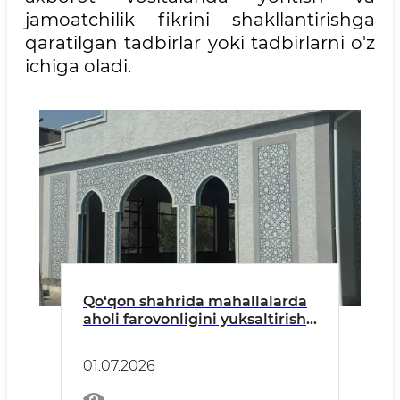
jamoatchilik fikrini shakllantirishga
qaratilgan tadbirlar yoki tadbirlarni o'z
ichiga oladi.
Qo‘qon shahrida mahallalarda
aholi farovonligini yuksaltirish
bo‘yicha amalga oshirilayotgan
ishlar yuzasidan press-tur
01.07.2026
o‘tkazilmoqda