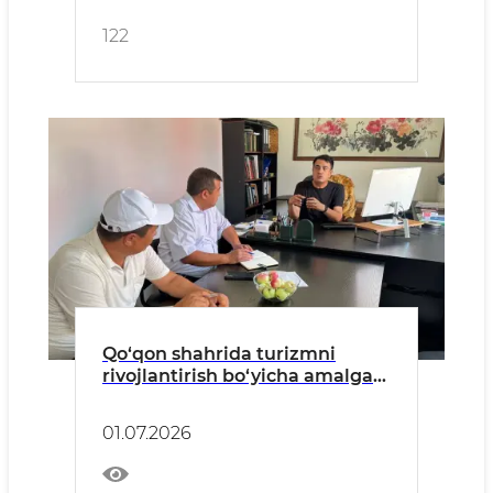
122
Qo‘qon shahrida turizmni
rivojlantirish bo‘yicha amalga
oshirilayotgan ishlar yuzasidan
press-tur o‘tkazilmoqda
01.07.2026