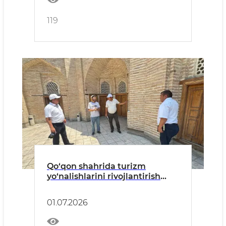
119
Qo‘qon shahrida turizm
yo‘nalishlarini rivojlantirish
bo‘yicha amalga oshirilayotgan
ishlar yuzasidan press-tur
01.07.2026
o‘tkazilmoqda