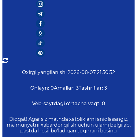
Oxirgi yangilanish
:
2026-08-07 21:50:32
Onlayn:
0
Amallar:
3
Tashriflar:
3
Veb-saytdagi o‘rtacha vaqt:
0
Diqqat! Agar siz matnda xatoliklarni aniqlasangiz,
ma’muriyatni xabardor qilish uchun ularni belgilab,
pastda hosil bo‘ladigan tugmani bosing