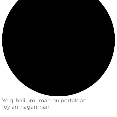
Yo'q, hali umuman bu portaldan
foylanmaganman