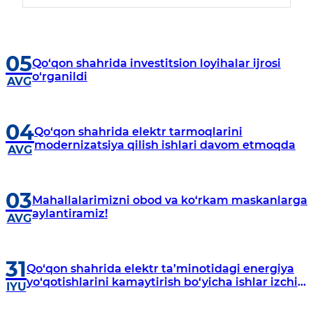
05
Qo‘qon shahrida investitsion loyihalar ijrosi
o‘rganildi
AVG
04
Qo‘qon shahrida elektr tarmoqlarini
modernizatsiya qilish ishlari davom etmoqda
AVG
03
Mahallalarimizni obod va ko‘rkam maskanlarga
aylantiramiz!
AVG
31
Qo‘qon shahrida elektr ta’minotidagi energiya
yo‘qotishlarini kamaytirish bo‘yicha ishlar izchil
IYU
davom etmoqda