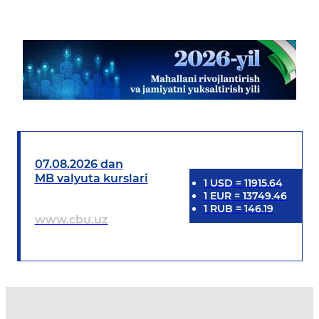
07.08.2026 dan
MB valyuta kurslari
1
USD
=
11915.64
1
EUR
=
13749.46
1
RUB
=
146.19
www.cbu.uz