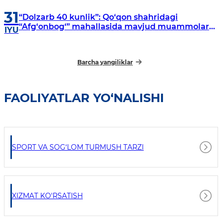
31
“Dolzarb 40 kunlik”: Qo‘qon shahridagi
“Afg‘onbog‘” mahallasida mavjud muammolar
IYU
o‘rganildi
Barcha yangiliklar
FAOLIYATLAR YO‘NALISHI
SPORT VA SOG‘LOM TURMUSH TARZI
XIZMAT KO'RSATISH