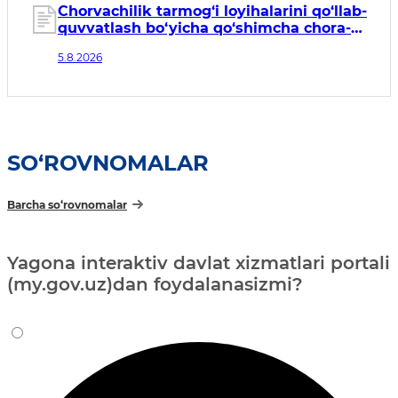
06.08.2026
Chorvachilik tarmog‘i loyihalarini qo‘llab-
quvvatlash bo‘yicha qo‘shimcha chora-
tadbirlar to‘g‘risida
5.8.2026
SO‘ROVNOMALAR
Barcha so‘rovnomalar
Yagona interaktiv davlat xizmatlari portali
(my.gov.uz)dan foydalanasizmi?