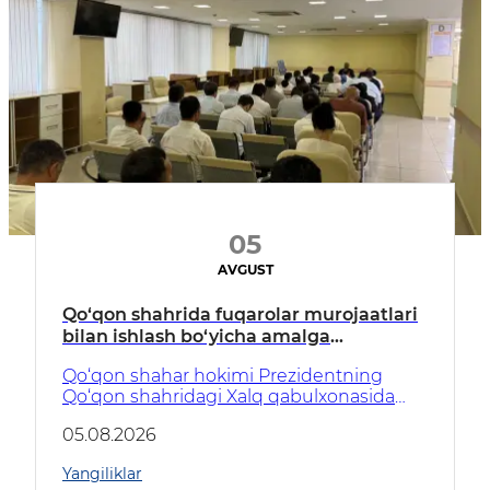
qaratildi.
05
AVGUST
Qo‘qon shahrida fuqarolar murojaatlari
bilan ishlash bo‘yicha amalga
oshirilayotgan ishlar tahlil qilindi
Qo‘qon shahar hokimi Prezidentning
Qo‘qon shahridagi Xalq qabulxonasida
tashkil etilgan yig‘ilishda davlat idoralari va
05.08.2026
tashkilotlari rahbarlari ishtirokida fuqarolar
murojaatlari bilan ishlash holatini
Yangiliklar
muhokama qildi.