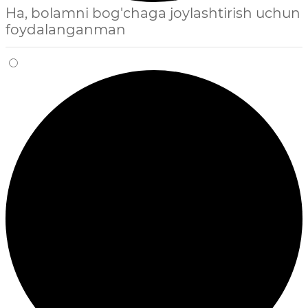
Ha, bolamni bog'chaga joylashtirish uchun
foydalanganman