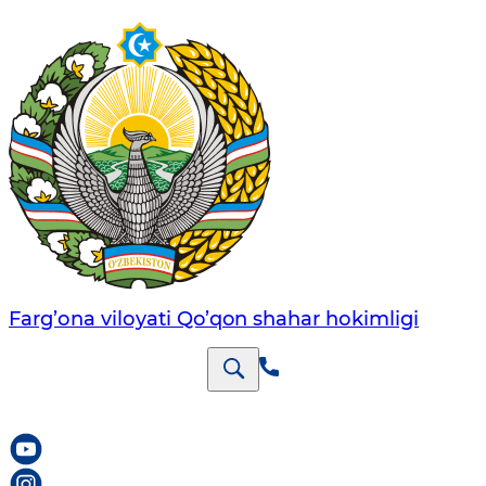
Farg’оnа vilоyati Qo’qon shahar hоkimligi