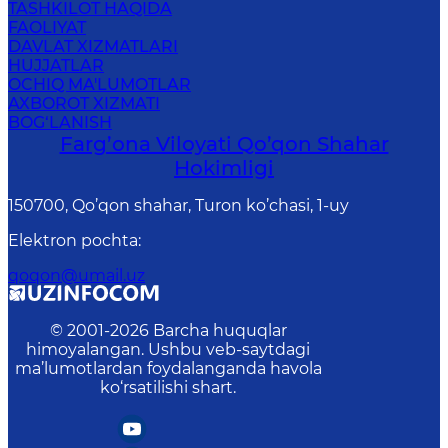
TASHKILOT HAQIDA
FAOLIYAT
DAVLAT XIZMATLARI
HUJJATLAR
OCHIQ MA'LUMOTLAR
AXBOROT XIZMATI
BOG‘LANISH
Farg’оnа Vilоyati Qo’qon Shahar
Hоkimligi
150700, Qo’qon shahar, Turon ko’chasi, 1-uy
Elektron pochta
:
qoqon@umail.uz
© 2001-
2026
Barcha huquqlar
himoyalangan. Ushbu veb-saytdagi
ma’lumotlardan foydalanganda havola
ko‘rsatilishi shart.