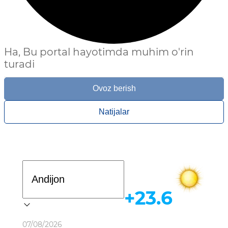
Ha, Bu portal hayotimda muhim o'rin
turadi
Ovoz berish
Natijalar
Davlat dasturi
+23.6
Ob-havo
07/08/2026