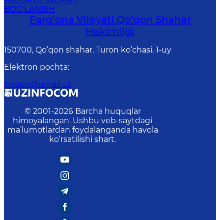
BOG‘LANISH
Farg’оnа Vilоyati Qo’qon Shahar
Hоkimligi
150700, Qo’qon shahar, Turon ko’chasi, 1-uy
Elektron pochta
:
qoqon@umail.uz
© 2001-
2026
Barcha huquqlar
himoyalangan. Ushbu veb-saytdagi
ma’lumotlardan foydalanganda havola
ko‘rsatilishi shart.