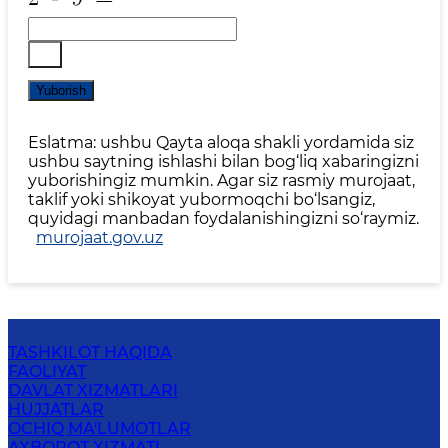
Yuborish
Eslatma: ushbu Qayta aloqa shakli yordamida siz
ushbu saytning ishlashi bilan bog‘liq xabaringizni
yuborishingiz mumkin. Agar siz rasmiy murojaat,
taklif yoki shikoyat yubormoqchi bo‘lsangiz,
quyidagi manbadan foydalanishingizni so‘raymiz.
murojaat.gov.uz
TASHKILOT HAQIDA
FAOLIYAT
DAVLAT XIZMATLARI
HUJJATLAR
OCHIQ MA'LUMOTLAR
AXBOROT XIZMATI