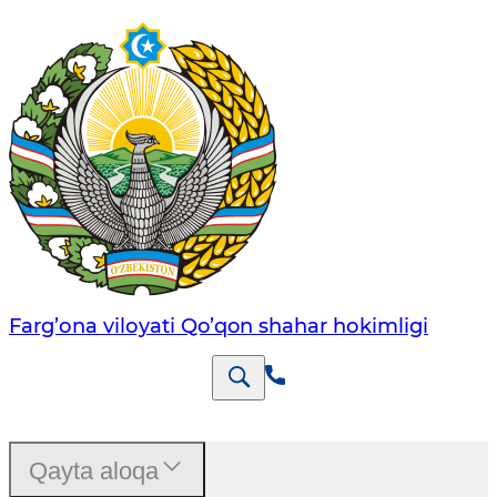
Farg’оnа vilоyati Qo’qon shahar hоkimligi
Qayta aloqa