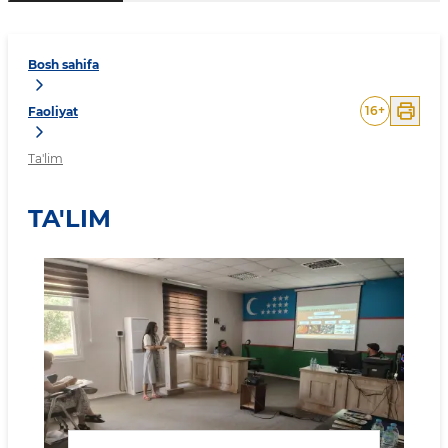
Bosh sahifa
16
+
Faoliyat
Ta'lim
TA'LIM