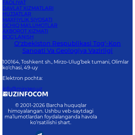
FAOLIYAT
DAVLAT XIZMATLARI
HUJJATLAR
MAXFIYLIK SIYOSATI
OCHIQ MA'LUMOTLAR
AXBOROT XIZMATI
BOG‘LANISH
O‘zbekiston Respublikasi Tog‘-Kon
Sanoati Va Geologiya Vazirligi
100164, Toshkent sh., Mirzo-Ulug‘bek tumani, Olimlar
ko‘chasi, 49-uy
Elektron pochta
:
info@mingeo.uz
© 2001-
2026
Barcha huquqlar
himoyalangan. Ushbu veb-saytdagi
ma’lumotlardan foydalanganda havola
ko‘rsatilishi shart.