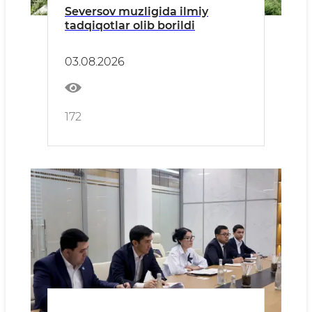
Seversov muzligida ilmiy
tadqiqotlar olib borildi
03.08.2026
172