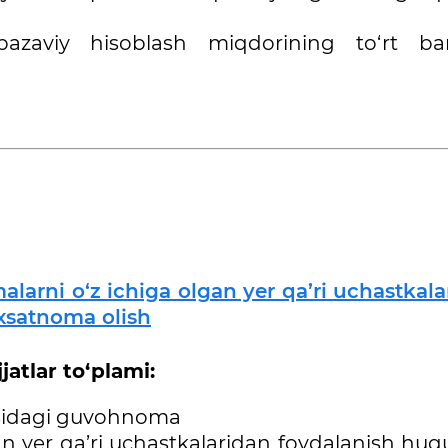
bazaviy hisoblash miqdorining to‘rt ba
malarni o‘z ichiga olgan yer qa’ri uchastkal
xsatnoma olish
atlar to‘plami:
risidagi guvohnoma
gan yer qa’ri uchastkalaridan foydalanish hu