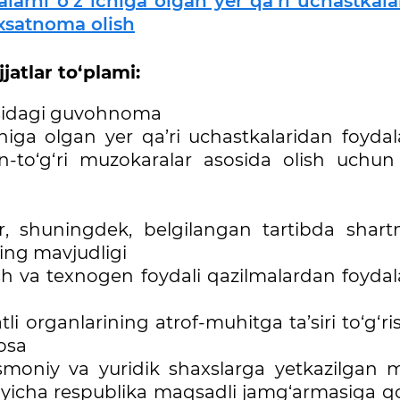
larni o‘z ichiga olgan yer qa’ri uchastkala
xsatnoma olish
atlar to‘plami:
risidagi guvohnoma
chiga olgan yer qa’ri uchastkalaridan foyda
n-to‘g‘ri muzokaralar asosida olish uchun
ar, shuningdek, belgilangan tartibda shar
ing mavjudligi
lish va texnogen foydali qazilmalardan foyda
li organlarining atrof-muhitga ta’siri to‘g‘ri
losa
smoniy va yuridik shaxslarga yetkazilgan m
o‘yicha respublika maqsadli jamg‘armasiga q