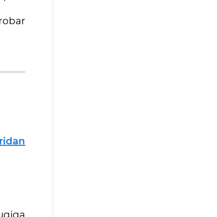
robar
aridan
quqiga