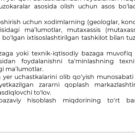
muzokaralar asosida olish uchun asos bo‘la
oshirish uchun xodimlarning (geologlar, konc
risidagi ma’lumotlar, mutaxassis (mutaxassi
 bo‘lgan ixtisoslashtirilgan tashkilot bilan tu
azaga yoki texnik-iqtisodiy bazaga muvofiq 
asidan foydalanishni ta’minlashning texn
gi ma’lumotlar.
n yer uchastkalarini olib qo‘yish munosabati
yetkazilgan zararni qoplash markazlashtir
diqlovchi to‘lov.
bazaviy hisoblash miqdorining to‘rt ba