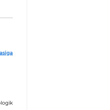
asiga
logik