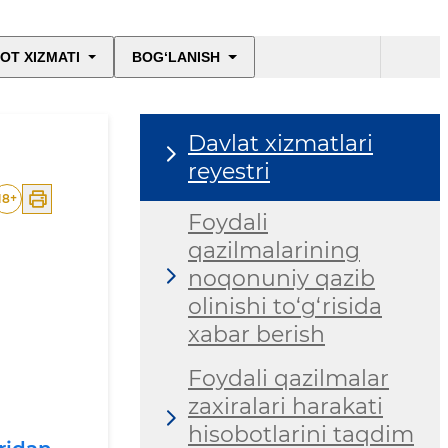
OT XIZMATI
BOG‘LANISH
Davlat xizmatlari
reyestri
18
+
Foydali
qazilmalarining
noqonuniy qazib
olinishi to‘g‘risida
xabar berish
Foydali qazilmalar
zaxiralari harakati
hisobotlarini taqdim