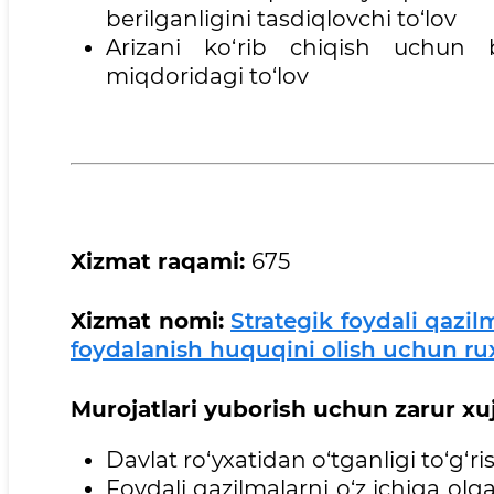
berilganligini tasdiqlovchi to‘lov
Arizani ko‘rib chiqish uchun 
miqdoridagi to‘lov
Xizmat
raqami:
675
Xizmat
nomi:
Strategik foydali qazil
foydalanish huquqini olish uchun ru
Murojatlari
yuborish uchun zarur xujj
Davlat ro‘yxatidan o‘tganligi to‘g‘
Foydali qazilmalarni o‘z ichiga ol