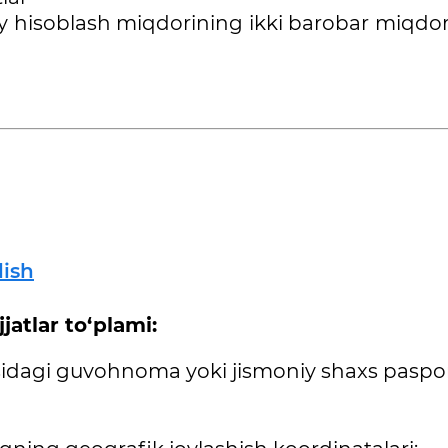
iy hisoblash miqdorining ikki barobar miqdo
lish
atlar to‘plami:
risidagi guvohnoma yoki jismoniy shaxs paspor