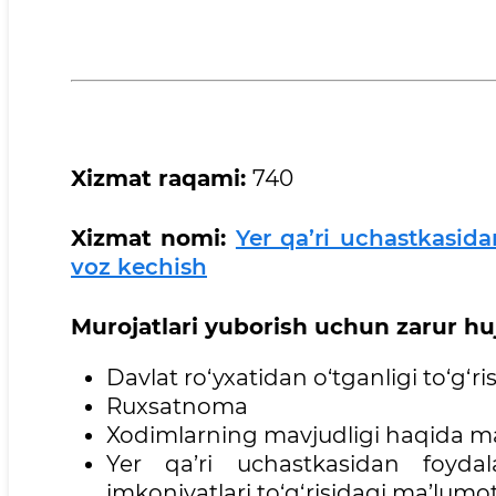
Xizmat
raqami:
740
Xizmat
nomi:
Yer qa’ri uchastkasid
voz kechish
Murojatlari
yuborish uchun zarur hujj
Davlat ro‘yxatidan o‘tganligi to‘g‘
Ruxsatnoma
Xodimlarning mavjudligi haqida m
Yer qa’ri uchastkasidan foydal
imkoniyatlari to‘g‘risidagi ma’lumot