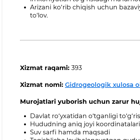
Arizani ko‘rib chiqish uchun bazav
to‘lov.
Xizmat
raqami:
393
Xizmat
nomi:
Gidrogeologik xulosa o
Murojatlari
yuborish uchun zarur hujj
Davlat ro‘yxatidan o‘tganligi to‘g‘
Hududning aniq joyi koordinatalari
Suv sarfi hamda maqsadi