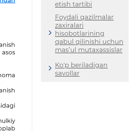
ridan
etish tartibi
Foydali qazilmalar
zaxiralari
hisobotlarining
qabul qilinishi uchun
lanish
mas’ul mutaxassislar
 asos
Ko'p beriladigan
savollar
tnoma
lanish
sidagi
ulkiy
oplab