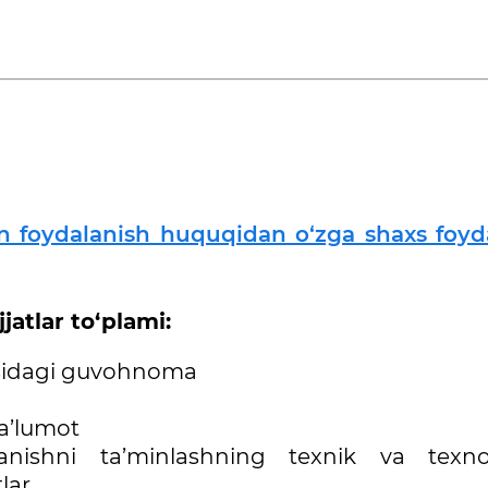
an foydalanish huquqidan o‘zga shaxs foyd
atlar to‘plami:
risidagi guvohnoma
a’lumot
anishni ta’minlashning texnik va texno
lar