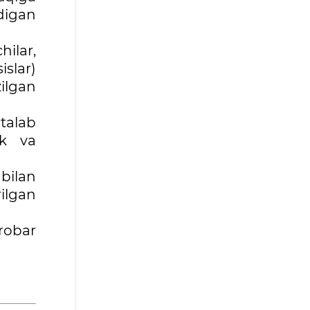
digan
hilar,
slar)
zilgan
talab
ik va
 bilan
ilgan
robar