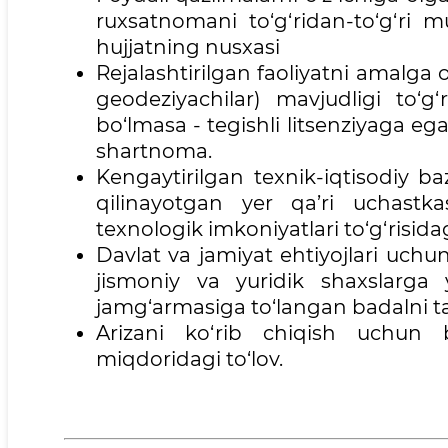
ruxsatnomani to‘g‘ridan-to‘g‘ri 
hujjatning nusxasi
Rejalashtirilgan faoliyatni amalga 
geodeziyachilar) mavjudligi to‘g‘
bo‘lmasa - tegishli litsenziyaga ega
shartnoma.
Kengaytirilgan texnik-iqtisodiy b
qilinayotgan yer qa’ri uchastk
texnologik imkoniyatlari to‘g‘risida
Davlat va jamiyat ehtiyojlari uchu
jismoniy va yuridik shaxslarga 
jamg‘armasiga to‘langan badalni tas
Arizani ko‘rib chiqish uchun 
miqdoridagi to‘lov.