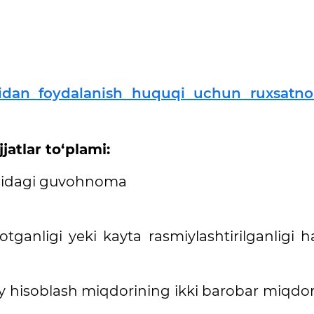
aridan foydalanish huquqi uchun ruxsatn
atlar to‘plami:
risidagi guvohnoma
ganligi yeki kayta rasmiylashtirilganligi h
iy hisoblash miqdorining ikki barobar miqdo