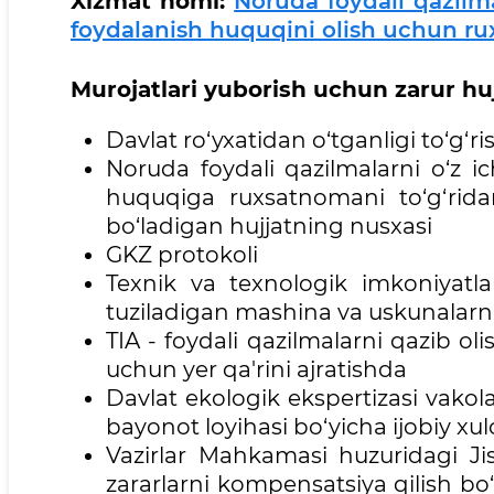
Xizmat
nomi:
Noruda foydali qazilma
foydalanish huquqini olish uchun ru
Murojatlari
yuborish uchun zarur hujj
Davlat ro‘yxatidan o‘tganligi to‘g‘
Noruda foydali qazilmalarni o‘z i
huquqiga ruxsatnomani to‘g‘rida
bo‘ladigan hujjatning nusxasi
GKZ protokoli
Texnik va texnologik imkoniyatl
tuziladigan mashina va uskunalarn
TIA - foydali qazilmalarni qazib o
uchun yer qa'rini ajratishda
Davlat ekologik ekspertizasi vakolat
bayonot loyihasi bo‘yicha ijobiy xu
Vazirlar Mahkamasi huzuridagi Ji
zararlarni kompensatsiya qilish b