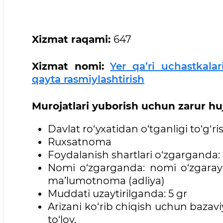
Xizmat
raqami:
647
Xizmat
nomi:
Yer qa’ri uchastkal
qayta rasmiylashtirish
Murojatlari
yuborish uchun zarur hujj
Davlat ro‘yxatidan o‘tganligi to‘g‘
Ruxsatnoma
Foydalanish shartlari o‘zgarganda:
Nomi o‘zgarganda: nomi o‘zgarayot
ma’lumotnoma (adliya)
Muddati uzaytirilganda: 5 gr
Arizani ko‘rib chiqish uchun bazav
to‘lov.