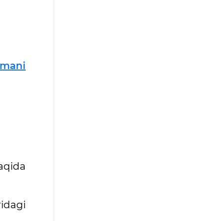
omani
aqida
ridagi