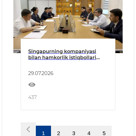
Singapurning kompaniyasi
bilan hamkorlik istiqbollari
muhokama qilindi
29.07.2026
437
1
2
3
4
5