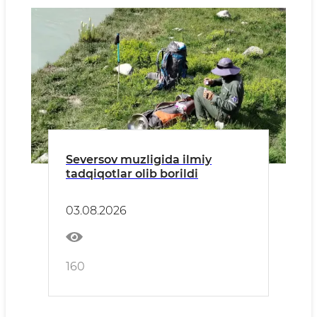
Seversov muzligida ilmiy
tadqiqotlar olib borildi
03.08.2026
160