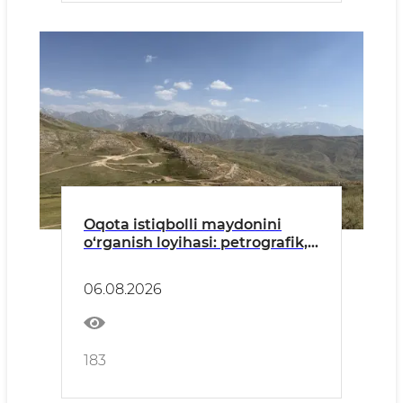
Oqota istiqbolli maydonini
o‘rganish loyihasi: petrografik,
mineralogik va geokimyoviy
usullar vositasida dala tadqiqot
06.08.2026
ishlari olib borildi
183