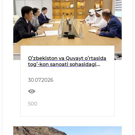
Oʻzbekiston va Quvayt oʻrtasida
togʻ-kon sanoati sohasidagi
hamkorlik istiqbollari
muhokama qilindi
30.07.2026
500