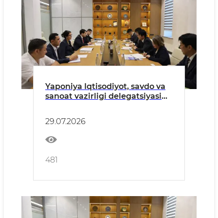
Yaponiya Iqtisodiyot, savdo va
sanoat vazirligi delegatsiyasi
bilan uchrashuv o‘tkazildi
29.07.2026
481