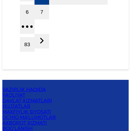
6
7
83
VAZIRLIK HAQIDA
FAOLIYAT
DAVLAT XIZMATLARI
HUJJATLAR
MAXFIYLIK SIYOSATI
OCHIQ MA'LUMOTLAR
AXBOROT XIZMATI
BOG‘LANISH