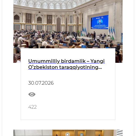
Umummilliy birdamlik – Yangi
Oʻzbekiston taraqqiyotining
muhim tayanchi
30.07.2026
422