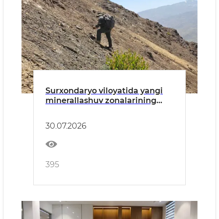
Surxondaryo viloyatida yangi
minerallashuv zonalarining
istiqbollari o‘rganilmoqda
30.07.2026
395