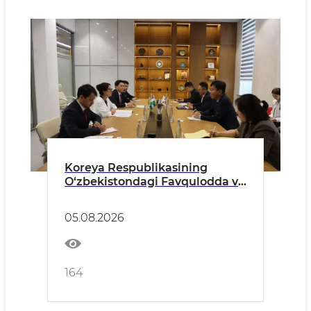
Koreya Respublikasining
O‘zbekistondagi Favqulodda va
Muxtor Elchisi bilan o‘tkazilgan
uchrashuv haqida
05.08.2026
164