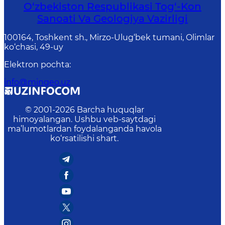
O‘zbekiston Respublikasi Tog‘-Kon
Sanoati Va Geologiya Vazirligi
100164, Toshkent sh., Mirzo-Ulug‘bek tumani, Olimlar
ko‘chasi, 49-uy
Elektron pochta
:
info@mingeo.uz
© 2001-
2026
Barcha huquqlar
himoyalangan. Ushbu veb-saytdagi
ma’lumotlardan foydalanganda havola
ko‘rsatilishi shart.