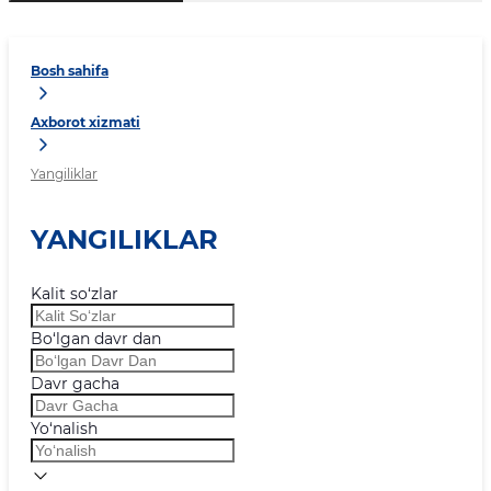
Bosh sahifa
Axborot xizmati
Yangiliklar
YANGILIKLAR
Kalit so‘zlar
Bo‘lgan davr dan
Davr gacha
Yo‘nalish