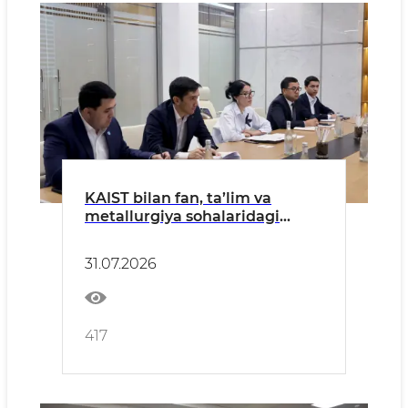
KAIST bilan fan, ta’lim va
metallurgiya sohalaridagi
hamkorlik istiqbollari
muhokama qilindi
31.07.2026
417