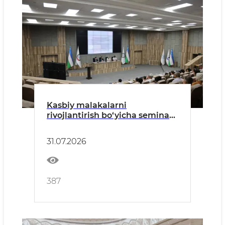
Kasbiy malakalarni
rivojlantirish bo‘yicha seminar-
trening yakunlandi
31.07.2026
387