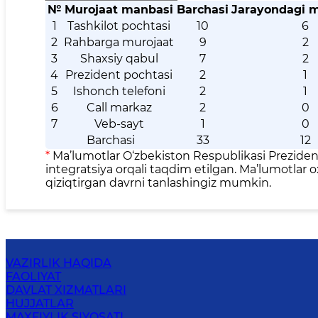
№
Murojaat manbasi
Barchasi
Jarayondagi m
1
Tashkilot pochtasi
10
6
2
Rahbarga murojaat
9
2
3
Shaxsiy qabul
7
2
4
Prezident pochtasi
2
1
5
Ishonch telefoni
2
1
6
Call markaz
2
0
7
Veb-sayt
1
0
Barchasi
33
12
*
Ma’lumotlar O‘zbekiston Respublikasi Prezidenti
integratsiya orqali taqdim etilgan. Ma’lumotlar o
qiziqtirgan davrni tanlashingiz mumkin.
VAZIRLIK HAQIDA
FAOLIYAT
DAVLAT XIZMATLARI
HUJJATLAR
MAXFIYLIK SIYOSATI