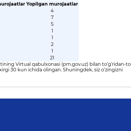
urojaatlar
Yopilgan murojaatlar
4
7
5
1
1
2
1
21
ning Virtual qabulxonasi (pm.gov.uz) bilan to‘g‘ridan-to‘
xirgi 30 kun ichida olingan. Shuningdek, siz o‘zingizni