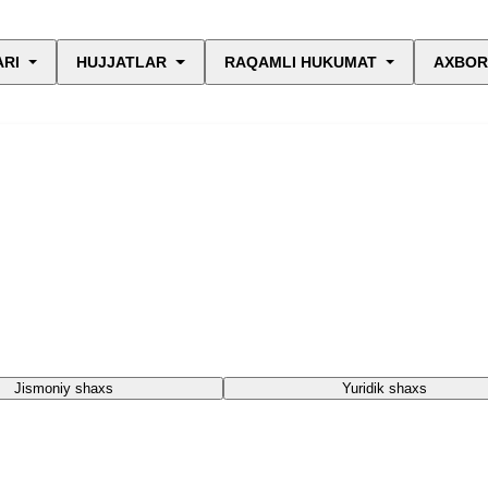
ARI
HUJJATLAR
RAQAMLI HUKUMAT
AXBOR
Jismoniy shaxs
Yuridik shaxs