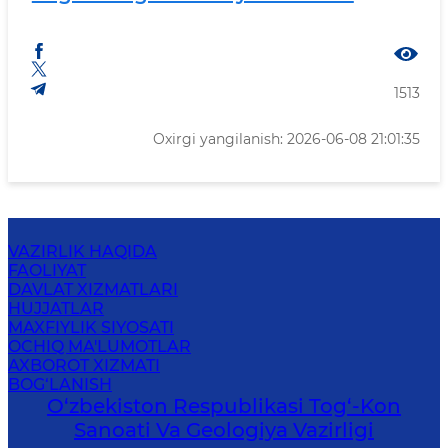
1513
Oxirgi yangilanish: 2026-06-08 21:01:35
VAZIRLIK HAQIDA
FAOLIYAT
DAVLAT XIZMATLARI
HUJJATLAR
MAXFIYLIK SIYOSATI
OCHIQ MA'LUMOTLAR
AXBOROT XIZMATI
BOG‘LANISH
O‘zbekiston Respublikasi Tog‘-Kon
Sanoati Va Geologiya Vazirligi