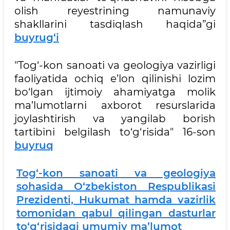
olish reyestrining namunaviy
shakllarini tasdiqlash haqida”gi
buyrug‘i
"Tog‘-kon sanoati va geologiya vazirligi
faoliyatida ochiq e’lon qilinishi lozim
bo‘lgan ijtimoiy ahamiyatga molik
ma’lumotlarni axborot resurslarida
joylashtirish va yangilab borish
tartibini belgilash to‘g‘risida" 16-son
buyruq
Tog‘-kon sanoati va geologiya
sohasida O‘zbekiston Respublikasi
Prezidenti, Hukumat hamda vazirlik
tomonidan qabul qilingan dasturlar
to‘g‘risidagi umumiy ma’lumot