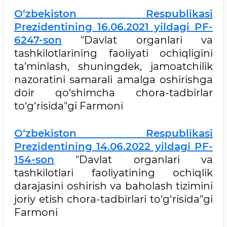
O‘zbekiston Respublikasi
Prezidentining 16.06.2021 yildagi PF-
6247-son
"Davlat organlari va
tashkilotlarining faoliyati ochiqligini
ta’minlash, shuningdek, jamoatchilik
nazoratini samarali amalga oshirishga
doir qo‘shimcha chora-tadbirlar
to‘g‘risida"gi Farmoni
O‘zbekiston Respublikasi
Prezidentining 14.06.2022 yildagi PF-
154-son
"Davlat organlari va
tashkilotlari faoliyatining ochiqlik
darajasini oshirish va baholash tizimini
joriy etish chora-tadbirlari to‘g‘risida"gi
Farmoni