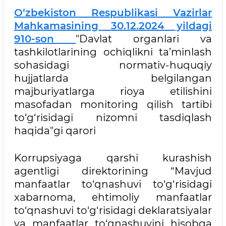
O‘zbekiston Respublikasi Vazirlar
Mahkamasining 30.12.2024 yildagi
910-son
"Davlat organlari va
tashkilotlarining ochiqlikni ta’minlash
sohasidagi normativ-huquqiy
hujjatlarda belgilangan
majburiyatlarga rioya etilishini
masofadan monitoring qilish tartibi
to‘g‘risidagi nizomni tasdiqlash
haqida"gi qarori
Korrupsiyaga qarshi kurashish
agentligi direktorining “Mavjud
manfaatlar to‘qnashuvi to‘g‘risidagi
xabarnoma, ehtimoliy manfaatlar
to‘qnashuvi to‘g‘risidagi deklaratsiyalar
va manfaatlar to‘qnashuvini hisobga