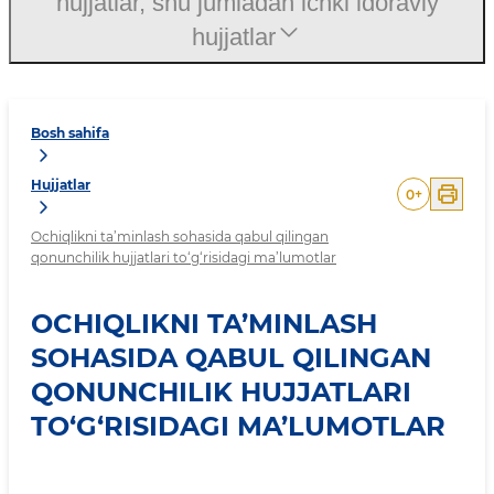
hujjatlar, shu jumladan ichki idoraviy
hujjatlar
Bosh sahifa
Hujjatlar
0
+
Ochiqlikni ta’minlash sohasida qabul qilingan
qonunchilik hujjatlari to‘g‘risidagi ma’lumotlar
OCHIQLIKNI TA’MINLASH
SOHASIDA QABUL QILINGAN
QONUNCHILIK HUJJATLARI
TO‘G‘RISIDAGI MA’LUMOTLAR